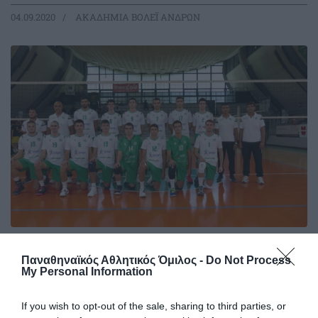
04.09.2020
ΑΚΑΔΗΜΙΑ ΒΟΛΕΪ ΑΝΔΡΩΝ
Δείτε τον αγώνα βόλεϊ των
Παναθηναϊκός Αθλητικός Όμιλος -
Do Not Process
εφήβων στο PAOTV
My Personal Information
Οι έφηβοι του Παναθηναϊκού ρίχνονται στη μάχη του
πανελληνίου πρωταθλήματος βόλεϊ και στοχεύουν στον
If you wish to opt-out of the sale, sharing to third parties, or
1600ο τίτλο του Συλλόγου.