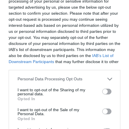
processing of your personal or sensitive information for
targeted advertising by us, please use the below opt-out
section to confirm your selection. Please note that after your
04.09.2020
ΑΚΑΔΗΜΙΑ ΒΟΛΕΪ ΑΝΔΡΩΝ
opt-out request is processed you may continue seeing
interest-based ads based on personal information utilized by
us or personal information disclosed to third parties prior to
your opt-out. You may separately opt-out of the further
disclosure of your personal information by third parties on the
IAB’s list of downstream participants. This information may
also be disclosed by us to third parties on the
IAB’s List of
Downstream Participants
that may further disclose it to other
third parties.
Please note that this website/app uses one or more Google
Personal Data Processing Opt Outs
services and may gather and store information including but
not limited to your visit or usage behaviour. You may click to
I want to opt-out of the Sharing of my
personal data.
grant or deny consent to Google and its third-party tags to
Opted In
use your data for below specified purposes in below Google
Για τον 1600ο τίτλο οι έφηβοι!
consent section.
I want to opt-out of the Sale of my
Personal Data.
(Pics)
Opted In
Οι έφηβοι του Παναθηναϊκού στο βόλεϊ προετοιμάζονται