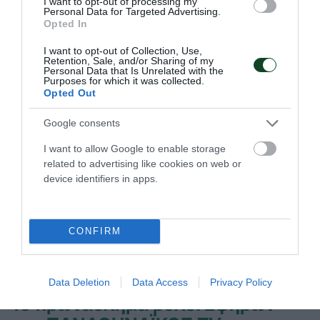
εντατικά για να διεκδικήσουν το πανελλήνιο πρωτάθλημα
I want to opt-out of processing my
Personal Data for Targeted Advertising.
στους αγώνες που θα γίνουν το τριήμερο 4-6 Σεπτεμβρίου
Opted In
στο κλειστό του Μίλωνα.
I want to opt-out of Collection, Use,
Retention, Sale, and/or Sharing of my
Personal Data that Is Unrelated with the
02.09.2020
ΑΚΑΔΗΜΙΑ ΒΟΛΕΪ ΑΝΔΡΩΝ
Purposes for which it was collected.
Opted Out
Google consents
I want to allow Google to enable storage
related to advertising like cookies on web or
device identifiers in apps.
CONFIRM
Data Deletion
Data Access
Privacy Policy
Το πρωτάθλημα βόλεϊ Εφήβων