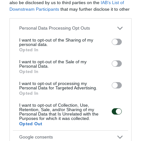
also be disclosed by us to third parties on the
IAB’s List of
Downstream Participants
that may further disclose it to other
third parties.
Στα ημιτελικά του Παγκοσμίου
Please note that this website/app uses one or more Google
Personal Data Processing Opt Outs
Κυπέλλου η Ιταλία του Ντόλτσε
services and may gather and store information including but
not limited to your visit or usage behaviour. You may click to
I want to opt-out of the Sharing of my
Η Εθνική ομάδα πόλο της Ιταλίας νίκησε τη Γεωργία και
personal data.
grant or deny consent to Google and its third-party tags to
προκρίθηκε στα ημιτελικά του Παγκοσμίου Κυπέλλου στο
Opted In
use your data for below specified purposes in below Google
Σίδνεϊ, παρουσία του Βιντσέντζο Ντόλτσε.
consent section.
I want to opt-out of the Sale of my
Personal Data.
Opted In
23.07.2026
ΠΟΛΟ ΑΝΔΡΩΝ
I want to opt-out of processing my
Personal Data for Targeted Advertising.
Opted In
I want to opt-out of Collection, Use,
Retention, Sale, and/or Sharing of my
Personal Data that Is Unrelated with the
Purposes for which it was collected.
Opted Out
Google consents