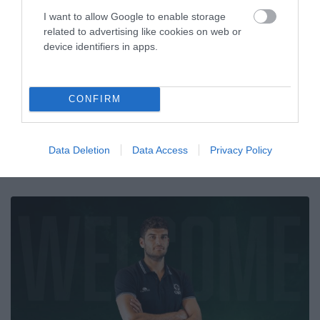
I want to allow Google to enable storage
related to advertising like cookies on web or
device identifiers in apps.
«Πράσινος» ο Γούντχεντ
Ο Παναθηναϊκός Αθλητικός Όμιλος ανακοινώνει την
CONFIRM
έναρξη της συνεργασίας του με τον Ντίλαν Γούντχεντ για
το τμήμα πόλο ανδρών.
Data Deletion
Data Access
Privacy Policy
13.07.2026
ΠΟΛΟ ΑΝΔΡΩΝ