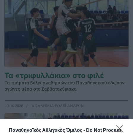
Τα «τριφυλλάκια» στο φιλέ
Τα τμήματα βόλεϊ ακαδημιών του Παναθηναϊκού έδωσαν
αγώνες μέσα στο Σαββατοκύριακο.
20.04.2026
ΑΚΑΔΗΜΙΑ ΒΟΛΕΪ ΑΝΔΡΩΝ
Παναθηναϊκός Αθλητικός Όμιλος -
Do Not Process