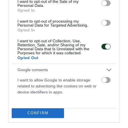
I want to opt-out of the Sale of my
Personal Data.
Opted In
I want to opt-out of processing my
Personal Data for Targeted Advertising.
Opted In
I want to opt-out of Collection, Use,
Retention, Sale, and/or Sharing of my
Personal Data that Is Unrelated with the
Purposes for which it was collected.
Opted Out
Καταπράσινο σκηνικό στη
Google consents
Μυτιλήνη
I want to allow Google to enable storage
Περίπου 30 φίλοι του Παναθηναϊκού από το νησί
related to advertising like cookies on web or
δημιούργησαν μια «τρίφυλλη» ατμόσφαιρα στο φιλικό της
device identifiers in apps.
ομάδας βόλεϊ Αγοριών Κ17.
16.04.2026
ΑΚΑΔΗΜΙΑ ΒΟΛΕΪ ΑΝΔΡΩΝ
CONFIRM