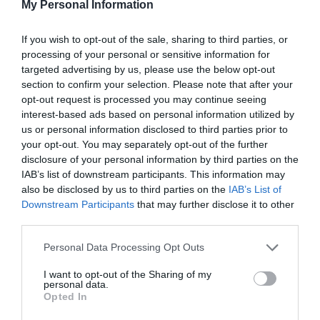
My Personal Information
If you wish to opt-out of the sale, sharing to third parties, or
processing of your personal or sensitive information for
targeted advertising by us, please use the below opt-out
section to confirm your selection. Please note that after your
opt-out request is processed you may continue seeing
interest-based ads based on personal information utilized by
us or personal information disclosed to third parties prior to
your opt-out. You may separately opt-out of the further
Πράσινη ατμόσφαιρα στη
disclosure of your personal information by third parties on the
Μυτιλήνη
IAB’s list of downstream participants. This information may
also be disclosed by us to third parties on the
IAB’s List of
Η ομάδα Αγοριών Κ17 του Παναθηναϊκού έδωσε δύο ακόμα
Downstream Participants
that may further disclose it to other
φιλικά ματς στη Μυτιλήνη έχοντας τη συμπαράσταση των
third parties.
φιλάθλων του Συλλόγου.
Please note that this website/app uses one or more Google
Personal Data Processing Opt Outs
services and may gather and store information including but
17.04.2026
ΑΚΑΔΗΜΙΑ ΒΟΛΕΪ ΑΝΔΡΩΝ
not limited to your visit or usage behaviour. You may click to
I want to opt-out of the Sharing of my
personal data.
grant or deny consent to Google and its third-party tags to
Opted In
use your data for below specified purposes in below Google
consent section.