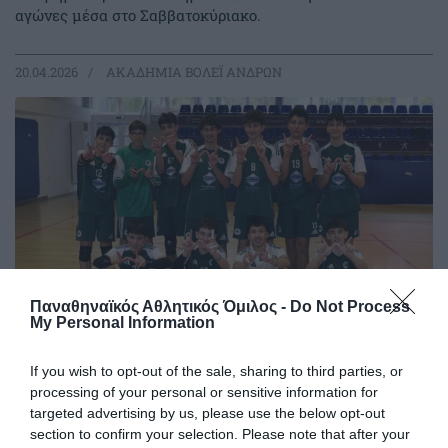
αγώνες μέσα στο Σαββατοκύριακο.
20.04.2026
ΑΚΑΔΗΜΙΑ ΒΟΛΕΪ ΑΝΔΡΩΝ
Παναθηναϊκός Αθλητικός Όμιλος -
Do Not Process
My Personal Information
If you wish to opt-out of the sale, sharing to third parties, or
Πράσινη ατμόσφαιρα στη
processing of your personal or sensitive information for
Μυτιλήνη
targeted advertising by us, please use the below opt-out
Η ομάδα Αγοριών Κ17 του Παναθηναϊκού έδωσε δύο ακόμα
section to confirm your selection. Please note that after your