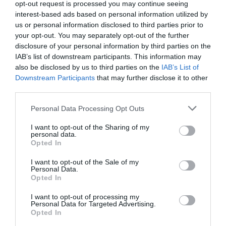
φιλικά ματς στη Μυτιλήνη έχοντας τη συμπαράσταση των
opt-out request is processed you may continue seeing
φιλάθλων του Συλλόγου.
interest-based ads based on personal information utilized by
us or personal information disclosed to third parties prior to
your opt-out. You may separately opt-out of the further
17.04.2026
ΑΚΑΔΗΜΙΑ ΒΟΛΕΪ ΑΝΔΡΩΝ
disclosure of your personal information by third parties on the
IAB’s list of downstream participants. This information may
also be disclosed by us to third parties on the
IAB’s List of
Downstream Participants
that may further disclose it to other
third parties.
Please note that this website/app uses one or more Google
Personal Data Processing Opt Outs
services and may gather and store information including but
not limited to your visit or usage behaviour. You may click to
I want to opt-out of the Sharing of my
personal data.
grant or deny consent to Google and its third-party tags to
Opted In
use your data for below specified purposes in below Google
consent section.
I want to opt-out of the Sale of my
Personal Data.
Opted In
Καταπράσινο σκηνικό στη
I want to opt-out of processing my
Personal Data for Targeted Advertising.
Μυτιλήνη
Opted In
Περίπου 30 φίλοι του Παναθηναϊκού από το νησί