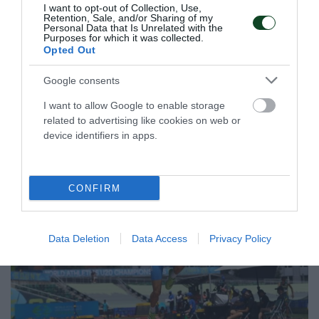
I want to opt-out of Collection, Use,
δημιούργησαν μια «τρίφυλλη» ατμόσφαιρα στο φιλικό της
Retention, Sale, and/or Sharing of my
Personal Data that Is Unrelated with the
ομάδας βόλεϊ Αγοριών Κ17.
Purposes for which it was collected.
Opted Out
16.04.2026
ΑΚΑΔΗΜΙΑ ΒΟΛΕΪ ΑΝΔΡΩΝ
Google consents
I want to allow Google to enable storage
related to advertising like cookies on web or
ΤΕΛΕΥΤΑΙΑ ΝΕΑ
device identifiers in apps.
CONFIRM
Data Deletion
Data Access
Privacy Policy