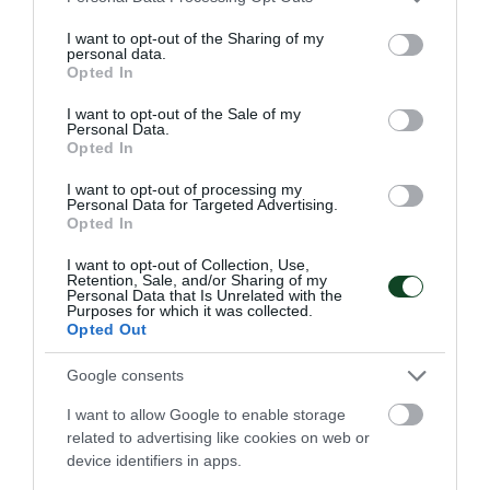
services and may gather and store information including but
not limited to your visit or usage behaviour. You may click to
I want to opt-out of the Sharing of my
personal data.
grant or deny consent to Google and its third-party tags to
Opted In
use your data for below specified purposes in below Google
«Γαλανόλευκη» νίκη με πράσινο
consent section.
I want to opt-out of the Sale of my
γκολ
Personal Data.
Opted In
Ο Παναθηναϊκός έχει δύο εκπροσώπους της στην Εθνική
ομάδα U19 και συμμετείχαν στη νίκη της Ελλάδας επί του
I want to opt-out of processing my
Βελγίου με 1-0
Personal Data for Targeted Advertising.
Opted In
13.04.2026
ΑΚΑΔΗΜΙΑ ΠΟΔΟΣΦΑΙΡΟΥ ΓΥΝΑΙΚΩΝ
I want to opt-out of Collection, Use,
Retention, Sale, and/or Sharing of my
Personal Data that Is Unrelated with the
Purposes for which it was collected.
Opted Out
ΤΕΛΕΥΤΑΙΑ ΝΕΑ
Google consents
I want to allow Google to enable storage
related to advertising like cookies on web or
device identifiers in apps.