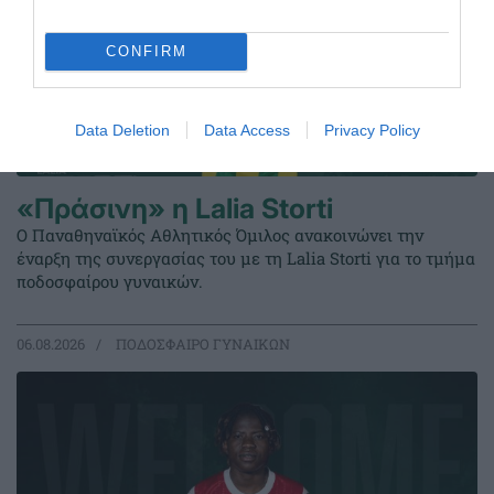
CONFIRM
Data Deletion
Data Access
Privacy Policy
«Πράσινη» η Lalia Storti
Ο Παναθηναϊκός Αθλητικός Όμιλος ανακοινώνει την
έναρξη της συνεργασίας του με τη Lalia Storti για το τμήμα
ποδοσφαίρου γυναικών.
06.08.2026
ΠΟΔΟΣΦΑΙΡΟ ΓΥΝΑΙΚΩΝ