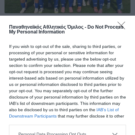
«Γαλανόλευκη» νίκη με δύο
Παναθηναϊκός Αθλητικός Όμιλος -
Do Not Process
«τριφύλλια»
My Personal Information
Η Εθνική Ελλάδας U19 κατάφερε και νίκησε τη Ρουμανία
με 1-0 έχοντας στη σύνθεση της , τις Καλοκαιρινού και
If you wish to opt-out of the sale, sharing to third parties, or
Νάνου του Παναθηναϊκού.
processing of your personal or sensitive information for
targeted advertising by us, please use the below opt-out
section to confirm your selection. Please note that after your
15.04.2026
ΑΚΑΔΗΜΙΑ ΠΟΔΟΣΦΑΙΡΟΥ ΓΥΝΑΙΚΩΝ
opt-out request is processed you may continue seeing
interest-based ads based on personal information utilized by
us or personal information disclosed to third parties prior to
your opt-out. You may separately opt-out of the further
disclosure of your personal information by third parties on the
IAB’s list of downstream participants. This information may
also be disclosed by us to third parties on the
IAB’s List of
Downstream Participants
that may further disclose it to other
third parties.
Please note that this website/app uses one or more Google
Personal Data Processing Opt Outs