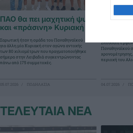
ΠΑΟ θα πει μαχητική ψυχή
«Πράσιν
και «πράσινη» Κυριακή
στη Λιβα
Σαρωτική ήταν η ομάδα του Παναθηναϊκού
Σπουδαία εμφάνι
για άλλη μία Κυριακή στον αγώνα αντοχής
Παναθηναϊκού σ
των 80 χιλιομέτρων που πραγματοποιήθηκε
χρονομέτρησης,
σήμερα στην Λειβαδιά συγκεντρώνοντας
περιοχή του Αλι
πάνω από 175 συμμετοχές.
05.07.2026
ΠΟΔΗΛΑΣΙΑ
04.07.2026
ΠΟ
ΤΕΛΕΥΤΑΙΑ ΝΕΑ