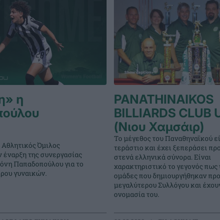
η» η
PANATHINAIKOS
πούλου
BILLIARDS CLUB 
(Νιου Χαμσάιρ)
Το μέγεθος του Παναθηναϊκού εί
 Αθλητικός Όμιλος
τεράστιο και έχει ξεπεράσει πρ
ν έναρξη της συνεργασίας
στενά ελληνικά σύνορα. Είναι
γόνη Παπαδοπούλου για το
χαρακτηριστικό το γεγονός πως
ρου γυναικών.
ομάδες που δημιουργήθηκαν προ
μεγαλύτερου Συλλόγου και έχουν
ονομασία του.