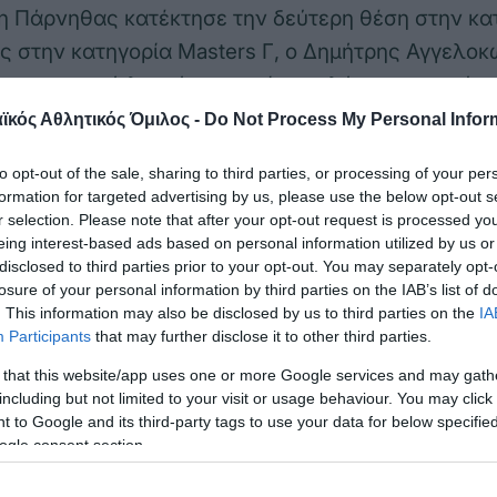
 Πάρνηθας κατέκτησε την δεύτερη θέση στην κα
ς στην κατηγορία Masters Γ, ο Δημήτρης Αγγελο
ι για αρκετά λεπτά την εκκίνηση λόγω τεχνικού 
ην 14η θέση ενώ ο Παναγιώτης Ζακυνθινός στην ί
κός Αθλητικός Όμιλος -
Do Not Process My Personal Infor
 θέση.
to opt-out of the sale, sharing to third parties, or processing of your per
formation for targeted advertising by us, please use the below opt-out s
r selection. Please note that after your opt-out request is processed y
eing interest-based ads based on personal information utilized by us or
disclosed to third parties prior to your opt-out. You may separately opt-
losure of your personal information by third parties on the IAB’s list of
. This information may also be disclosed by us to third parties on the
IA
Participants
that may further disclose it to other third parties.
 that this website/app uses one or more Google services and may gath
including but not limited to your visit or usage behaviour. You may click 
 to Google and its third-party tags to use your data for below specifi
ogle consent section.