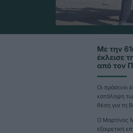
Με την 6
έκλεισε τ
από τον 
Οι πράσινοι 
κατάληψη τω
θέση για τη 
Ο Μαρτίνος Μ
εξαιρετική ε