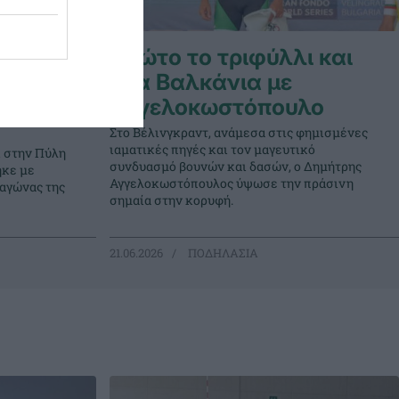
Πρώτο το τριφύλλι και
στα Βαλκάνια με
ο
Αγγελοκωστόπουλο
Στο Βέλινγκραντ, ανάμεσα στις φημισμένες
ιαματικές πηγές και τον μαγευτικό
ι στην Πύλη
συνδυασμό βουνών και δασών, ο Δημήτρης
ηκε με
Αγγελοκωστόπουλος ύψωσε την πράσινη
 αγώνας της
σημαία στην κορυφή.
21.06.2026
ΠΟΔΗΛΑΣΙΑ