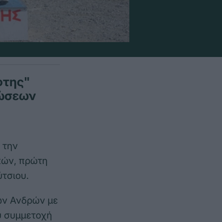
φτης"
νώσεων
 την
κών, πρώτη
ύτσιου.
ων Ανδρών με
υ συμμετοχή