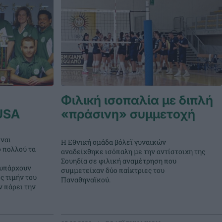
Φιλική ισοπαλία με διπλή
USA
«πράσινη» συμμετοχή
ναι
Η Εθνική ομάδα βόλεϊ γυναικών
ο πολλού τα
αναδείχθηκε ισόπαλη με την αντίστοιχη της
Σουηδία σε φιλική αναμέτρηση που
 υπάρχουν
συμμετείχαν δύο παίκτριες του
ς τιμήν του
Παναθηναϊκού.
 πάρει την