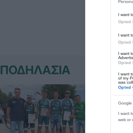
Persona
I want t
Opted 
I want t
Opted 
I want 
Advertis
Opted 
ΠΟΔΗΛΑΣΙΑ
I want t
of my P
was col
Opted 
Google 
I want t
web or d