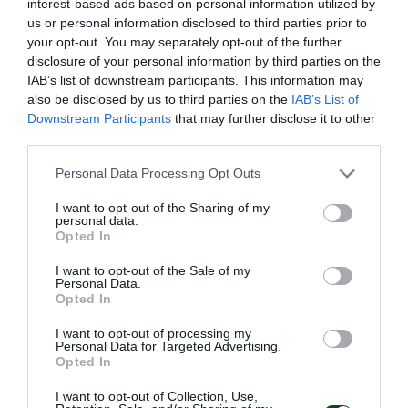
interest-based ads based on personal information utilized by
us or personal information disclosed to third parties prior to
your opt-out. You may separately opt-out of the further
disclosure of your personal information by third parties on the
IAB’s list of downstream participants. This information may
also be disclosed by us to third parties on the
IAB’s List of
Downstream Participants
that may further disclose it to other
third parties.
Please note that this website/app uses one or more Google
Personal Data Processing Opt Outs
services and may gather and store information including but
not limited to your visit or usage behaviour. You may click to
I want to opt-out of the Sharing of my
personal data.
grant or deny consent to Google and its third-party tags to
Opted In
use your data for below specified purposes in below Google
consent section.
Σταμούλης και στον στίβο
I want to opt-out of the Sale of my
Personal Data.
Ο αθλητής Boccia του Παναθηναϊκού ΑμεΑ Νίκος
Opted In
Σταμούλης θα στηρίξει τον Σύλλογο και στο τμήμα στίβου.
I want to opt-out of processing my
Personal Data for Targeted Advertising.
Opted In
18.02.2021
ΣΤΙΒΟΣ ΑΜΕΑ
I want to opt-out of Collection, Use,