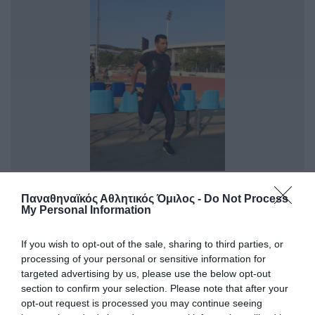
Πρώτη ιστορική «πράσινη»
Παναθηναϊκός Αθλητικός Όμιλος -
Do Not Process
εμφάνιση στον στίβο ΑμεΑ
My Personal Information
Ο Παναθηναϊκός συμμετέχει για πρώτη φορά στο
Πανελλήνιο πρωτάθλημα στίβου ΑμεΑ με τον αθλητή
If you wish to opt-out of the sale, sharing to third parties, or
Σωτήρη Βαβαρούτσο στη Θεσσαλονίκη.
processing of your personal or sensitive information for
targeted advertising by us, please use the below opt-out
section to confirm your selection. Please note that after your
10.07.2021
ΣΤΙΒΟΣ ΑΜΕΑ
opt-out request is processed you may continue seeing