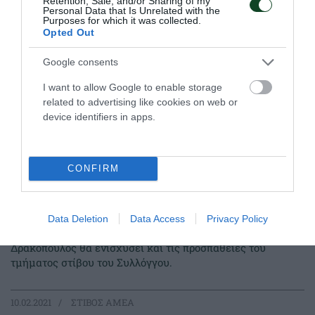
Retention, Sale, and/or Sharing of my
Personal Data that Is Unrelated with the
Purposes for which it was collected.
Opted Out
Google consents
I want to allow Google to enable storage
related to advertising like cookies on web or
device identifiers in apps.
CONFIRM
Ο Δρακόπουλος θα συμμετέχει και
στον στίβο ΑμεΑ
Data Deletion
Data Access
Privacy Policy
Ο κολυμβητής ΑμεΑ του Παναθηναϊκού Γιώργος
Δρακόπουλος θα ενισχύσει και τις προσπάθειες του
τμήματος στίβου του Συλλόγγου.
10.02.2021
ΣΤΙΒΟΣ ΑΜΕΑ