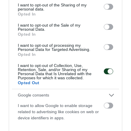
που έγινε στον Λυκαβηττό και τα τμήματα στίβου
not limited to your visit or usage behaviour. You may click to
I want to opt-out of the Sharing of my
αρτιμελών και ΑμεΑ και το τμήμα του τριάθλου και του
personal data.
grant or deny consent to Google and its third-party tags to
Opted In
Παρατριάθλου είχαν δυναμική παρουσία.
use your data for below specified purposes in below Google
consent section.
I want to opt-out of the Sale of my
Personal Data.
15.02.2026
ΣΤΙΒΟΣ ΑΜΕΑ
Opted In
I want to opt-out of processing my
Personal Data for Targeted Advertising.
ΤΕΛΕΥΤΑΙΑ ΝΕΑ
Opted In
I want to opt-out of Collection, Use,
Retention, Sale, and/or Sharing of my
Personal Data that Is Unrelated with the
Purposes for which it was collected.
Opted Out
Google consents
I want to allow Google to enable storage
related to advertising like cookies on web or
device identifiers in apps.