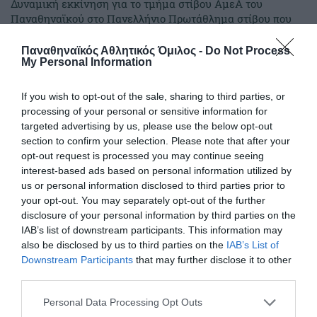
Δυναμική εκκίνηση για το τμήμα στίβου ΑμεΑ του
Παναθηναϊκού στο Πανελλήνιο Πρωτάθλημα στίβου που
διεξάγεται στη Θεσσαλονίκη
Παναθηναϊκός Αθλητικός Όμιλος -
Do Not Process
My Personal Information
07.06.2026
ΣΤΙΒΟΣ ΑΜΕΑ
If you wish to opt-out of the sale, sharing to third parties, or
processing of your personal or sensitive information for
targeted advertising by us, please use the below opt-out
section to confirm your selection. Please note that after your
opt-out request is processed you may continue seeing
interest-based ads based on personal information utilized by
us or personal information disclosed to third parties prior to
your opt-out. You may separately opt-out of the further
disclosure of your personal information by third parties on the
IAB’s list of downstream participants. This information may
also be disclosed by us to third parties on the
IAB’s List of
Downstream Participants
that may further disclose it to other
third parties.
Ένας…καταπράσινος Λυκαβηττός
Please note that this website/app uses one or more Google
Personal Data Processing Opt Outs
Ο Παναθηναϊκός είχε έντονη παρουσία σήμερα στον αγώνα
services and may gather and store information including but