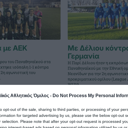
α με ΑΕΚ
Με Δέλιου κόντρ
Γερμανία
ρου του Παναθηναϊκού στα
Η Παρί Δέλιου ήταν η εκπρόσω
ίχτηκε ισόπαλη 1-1 κόντρα
Παναθηναϊκού με την Εθνική ο
 2η αγωνιστική του
Νεανίδων για την 2η αγωνιστική
.
προκριματικού ομίλου (League 
WU19.
κός Αθλητικός Όμιλος -
Do Not Process My Personal Infor
ΑΔΗΜΙΑ ΠΟΔΟΣΦΑΙΡΟΥ ΓΥΝΑΙΚΩΝ
01.12.2024
ΑΚΑΔΗΜΙΑ ΠΟΔΟΣΦΑ
to opt-out of the sale, sharing to third parties, or processing of your per
formation for targeted advertising by us, please use the below opt-out s
r selection. Please note that after your opt-out request is processed y
eing interest-based ads based on personal information utilized by us or