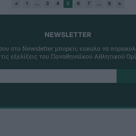
«
1
…
3
4
5
6
7
…
9
»
NEWSLETTER
ου στο Newsletter μπορείς εύκολα να παρακολ
 τις εξελίξεις του Παναθηναϊκού Αθλητικού Ομ