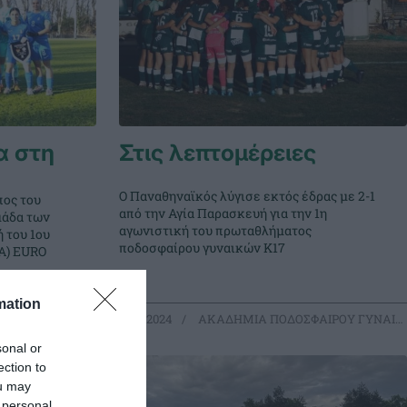
α στη
Στις λεπτομέρειες
Ο Παναθηναϊκός λύγισε εκτός έδρας με 2-1
πος του
από την Αγία Παρασκευή για την 1η
μάδα των
αγωνιστική του πρωταθλήματος
 του 1ου
ποδοσφαίρου γυναικών Κ17
A) EURO
mation
ΙΡΟΥ ΓΥΝΑΙΚΩΝ
09.11.2024
ΑΚΑΔΗΜΙΑ ΠΟΔΟΣΦΑΙΡΟΥ ΓΥΝΑΙΚΩΝ
sonal or
ection to
ou may
 personal