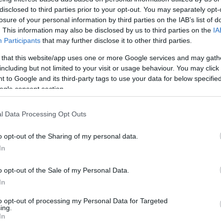
disclosed to third parties prior to your opt-out. You may separately opt-
losure of your personal information by third parties on the IAB’s list of
. This information may also be disclosed by us to third parties on the
IA
Participants
that may further disclose it to other third parties.
 that this website/app uses one or more Google services and may gath
including but not limited to your visit or usage behaviour. You may click 
 to Google and its third-party tags to use your data for below specifi
η» συμμετοχή
Ξεκίνησαν οι εγ
ogle consent section.
ρτογαλία
για τις ακαδημίες
ποδοσφαίρου κορ
l Data Processing Opt Outs
α Νεανίδων ποδοσφαίρου
Οι ακαδημίες ποδοσφαίρου κορ
φιλική αναμέτρηση στην
Παναθηναϊκού ξεκινούν δυναμι
o opt-out of the Sharing of my personal data.
την Παρί Δέλιου του
σεζόν και καλούν τα κορίτσια η
α αγωνίζεται.
In
ετών να ενταχθούν στη μεγάλη 
του Συλλόγου.
o opt-out of the Sale of my Personal Data.
In
ΑΔΗΜΙΑ ΠΟΔΟΣΦΑΙΡΟΥ ΓΥΝΑΙΚΩΝ
29.08.2024
ΑΚΑΔΗΜΙΑ ΠΟΔΟΣΦΑ
to opt-out of processing my Personal Data for Targeted
ing.
In