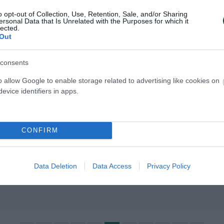
o opt-out of Collection, Use, Retention, Sale, and/or Sharing
ersonal Data that Is Unrelated with the Purposes for which it
lected.
Out
consents
o allow Google to enable storage related to advertising like cookies on
evice identifiers in apps.
στη μεγάλη
Πολύτιμες εμπειρ
ία
Οι δύο νεαρές ποδοσφαιρίστριε
 Νεανίδων με τις
Παναθηναϊκού Νταρζάνου και Σ
CONFIRM
Σιαφαρίκα του
αγωνίστηκαν βασικές με την Ε
ίκησε τη Σλοβενία με 2-0
των Νεανίδων.
 league A.
Data Deletion
Data Access
Privacy Policy
ΑΔΗΜΙΑ ΠΟΔΟΣΦΑΙΡΟΥ ΓΥΝΑΙΚΩΝ
06.04.2024
ΑΚΑΔΗΜΙΑ ΠΟΔΟΣΦΑ