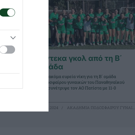
ίες
Έντεκα γκολ από τη Β΄
ομάδα
ς του
ιαφαρίκα
Μία ακόμα ευρεία νίκη για τη Β΄ ομάδα
θνική ομάδα
ποδοσφαίρου γυναικών του Παναθηναϊκού
που συνέτριψε τον ΑΟ Πατίστα με 11-0
ΙΡΟΥ ΓΥΝΑΙΚΩΝ
30.03.2024
ΑΚΑΔΗΜΙΑ ΠΟΔΟΣΦΑΙΡΟΥ ΓΥΝΑΙΚΩΝ