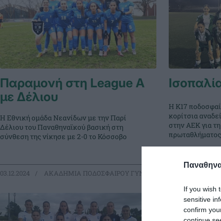
Παραμονή στη League Α
Ισοπαλί
με Δέλιου
Η Κ17 ποδοσφαί
κορίτσια αναδε
Η Εθνική ομάδα Νεανίδων με την Παρί
στην ΑΕΚ για τη
Δέλιου του Παναθηναϊκού βασική στη
πρωταθλήματος
σύνθεση της νίκησε με 2-0 το Κόσσοβο
Παναθηναϊ
03.12.2024
ΑΚΑΔΗΜΙΑ ΠΟΔΟΣΦΑΙΡΟΥ ΓΥΝΑΙΚΩΝ
01.12.2024
ΑΚ
If you wish 
sensitive in
confirm you
continue se