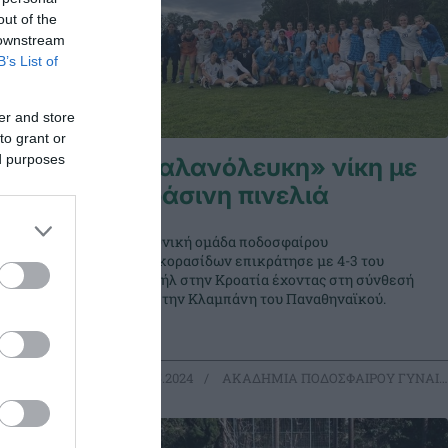
out of the
 downstream
B’s List of
er and store
to grant or
ed purposes
γραφές
«Γαλανόλευκη» νίκη με
πράσινη πινελιά
ιτσιών
Η Εθνική ομάδα ποδοσφαίρου
ιτσιών του
Προκορασίδων επικράτησε με 4-3 του
κά τη νέα
Ισραήλ στην Κροατία έχοντας στη σύνθεσή
λικίας 6-16
της , την Κλαμπάνη του Παναθηναϊκού.
οικογένεια
ΙΡΟΥ ΓΥΝΑΙΚΩΝ
08.05.2024
ΑΚΑΔΗΜΙΑ ΠΟΔΟΣΦΑΙΡΟΥ ΓΥΝΑΙΚΩΝ