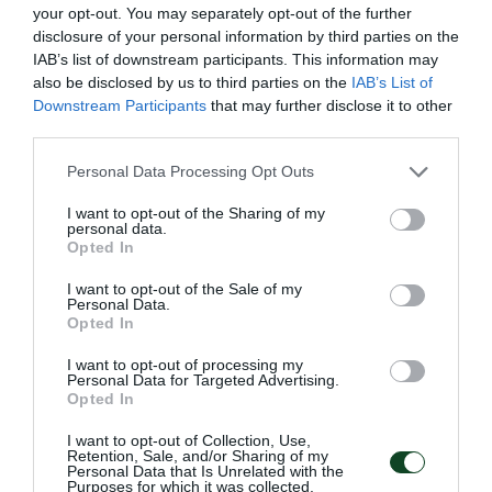
your opt-out. You may separately opt-out of the further
disclosure of your personal information by third parties on the
IAB’s list of downstream participants. This information may
also be disclosed by us to third parties on the
IAB’s List of
Downstream Participants
that may further disclose it to other
third parties.
Φιλική νίκη κόντρα στην ΑΕΚ
Η Κ17 Κοριτσιών του Παναθηναϊκού πήρε φιλική νίκη
Please note that this website/app uses one or more Google
Personal Data Processing Opt Outs
κόντρα στην ΑΕΚ με 1-0.
services and may gather and store information including but
not limited to your visit or usage behaviour. You may click to
I want to opt-out of the Sharing of my
personal data.
grant or deny consent to Google and its third-party tags to
Opted In
29.10.2025
ΑΚΑΔΗΜΙΑ ΠΟΔΟΣΦΑΙΡΟΥ ΓΥΝΑΙΚΩΝ
use your data for below specified purposes in below Google
consent section.
I want to opt-out of the Sale of my
Personal Data.
Opted In
I want to opt-out of processing my
Personal Data for Targeted Advertising.
Opted In
I want to opt-out of Collection, Use,
Retention, Sale, and/or Sharing of my
Personal Data that Is Unrelated with the
Purposes for which it was collected.