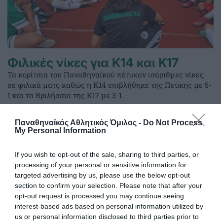
Φιλικές νίκες για Κ14 και Κ17
Τα κορίτσια του Παναθηναϊκού πέτυχαν ισάριθμες νίκες
σε φιλικά ματς καθώς η Κ14 επιβλήθηκε της Πεύκης με 5-
1 και τα Βριλήσσια της Κ17 με 3-1.
Παναθηναϊκός Αθλητικός Όμιλος -
Do Not Process
01.11.2025
ΑΚΑΔΗΜΙΑ ΠΟΔΟΣΦΑΙΡΟΥ ΓΥΝΑΙΚΩΝ
My Personal Information
If you wish to opt-out of the sale, sharing to third parties, or
processing of your personal or sensitive information for
targeted advertising by us, please use the below opt-out
section to confirm your selection. Please note that after your
opt-out request is processed you may continue seeing
interest-based ads based on personal information utilized by
us or personal information disclosed to third parties prior to