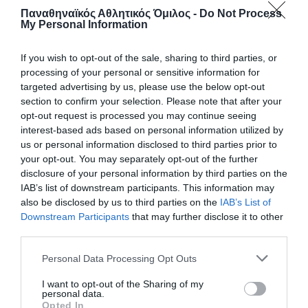
της Esports Leagues, νικώντας την WofDex στον ημιτελικό
Παναθηναϊκός Αθλητικός Όμιλος -
Do Not Process
My Personal Information
του Final Four.
If you wish to opt-out of the sale, sharing to third parties, or
18.04.2023
E-SPORTS
processing of your personal or sensitive information for
targeted advertising by us, please use the below opt-out
section to confirm your selection. Please note that after your
opt-out request is processed you may continue seeing
interest-based ads based on personal information utilized by
us or personal information disclosed to third parties prior to
your opt-out. You may separately opt-out of the further
disclosure of your personal information by third parties on the
IAB’s list of downstream participants. This information may
also be disclosed by us to third parties on the
IAB’s List of
Downstream Participants
that may further disclose it to other
third parties.
Please note that this website/app uses one or more Google
Personal Data Processing Opt Outs
services and may gather and store information including but
Final 4 Βαλκανινου
not limited to your visit or usage behaviour. You may click to
I want to opt-out of the Sharing of my
personal data.
grant or deny consent to Google and its third-party tags to
Πρωταθλήματος: Σημερα η μάχη
Opted In