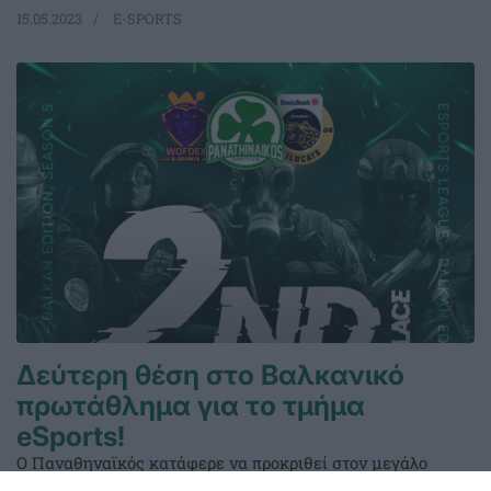
15.05.2023
E-SPORTS
Δεύτερη θέση στο Βαλκανικό
πρωτάθλημα για το τμήμα
eSports!
Ο Παναθηναϊκός κατάφερε να προκριθεί στον μεγάλο
τελικό του Βαλκανικού Πρωταθλήματος Rainbow 6 Siege