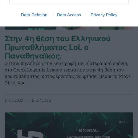
Data Deletion
Data Access
Privacy Policy
Στην 4η θέση του Ελληνικού
Πρωταθλήματος LoL ο
Παναθηναϊκός.
Ο Παναθηναϊκός στην επιστροφή του, ύστερα από χρόνια,
στο Greek Legends League τερμάτισε στην 4η θέση του
πρωταθλήματος, καταφέρνοντας να φτάσει μεχρι τα Play-
Off τίτλου.
17.03.2023
E-SPORTS