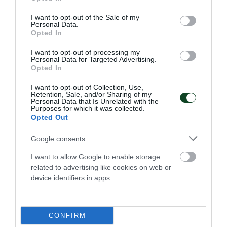
use your data for below specified purposes in below Google
για να στεφθεί πρωταθλητής σε
consent section.
I want to opt-out of the Sale of my
Personal Data.
ολα τα Βαλκάνια ο Παναθηναϊκός
Opted In
eSports
I want to opt-out of processing my
Ο Παναθηναϊκός, έπειτα από την πρόσφατη επιτυχία του
Personal Data for Targeted Advertising.
στο Rainbow Six Siege στο GameAthlon, προκρίθηκε στο
Opted In
Final 4 του Βαλκανικού πρωταθλήματος της eSports
Leagues όπου θα αντιμετωπίσει τις Wild Cats , Wodef &
I want to opt-out of Collection, Use,
Retention, Sale, and/or Sharing of my
Phantom esports.
Personal Data that Is Unrelated with the
Purposes for which it was collected.
Opted Out
09.04.2023
E-SPORTS
Google consents
I want to allow Google to enable storage
related to advertising like cookies on web or
device identifiers in apps.
CONFIRM