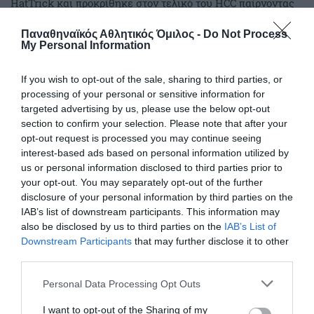
HatTrick και προκρίθηκε στον τελικό του HCC παίρνοντας
παράλληλα την άνοδο.
Παναθηναϊκός Αθλητικός Όμιλος -
Do Not Process
My Personal Information
06.08.2026
E-SPORTS
If you wish to opt-out of the sale, sharing to third parties, or
processing of your personal or sensitive information for
targeted advertising by us, please use the below opt-out
section to confirm your selection. Please note that after your
opt-out request is processed you may continue seeing
interest-based ads based on personal information utilized by
us or personal information disclosed to third parties prior to
your opt-out. You may separately opt-out of the further
disclosure of your personal information by third parties on the
IAB’s list of downstream participants. This information may
also be disclosed by us to third parties on the
IAB’s List of
Downstream Participants
that may further disclose it to other
third parties.
Τελείωσαν χωρίς ήττα την
Please note that this website/app uses one or more Google
Personal Data Processing Opt Outs
κανονική περίοδο τα esports
services and may gather and store information including but
Άλλη μία νίκη κατέγραψε το τμήμα esports του
not limited to your visit or usage behaviour. You may click to
I want to opt-out of the Sharing of my