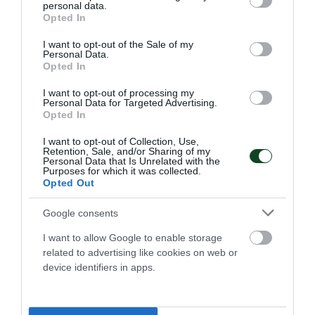
personal data.
Παναθηναϊκού.
grant or deny consent to Google and its third-party tags to
Opted In
use your data for below specified purposes in below Google
consent section.
I want to opt-out of the Sale of my
31.07.2026
E-SPORTS
Personal Data.
Opted In
I want to opt-out of processing my
Personal Data for Targeted Advertising.
Opted In
I want to opt-out of Collection, Use,
Retention, Sale, and/or Sharing of my
Personal Data that Is Unrelated with the
Purposes for which it was collected.
Opted Out
Google consents
I want to allow Google to enable storage
related to advertising like cookies on web or
Δύο νίκες για τα esports
device identifiers in apps.
Το τμήμα esports του Παναθηναϊκού συνέχισε με δύο
νίκες τις υποχρεώσεις του στο Hellenic Challengers Cup