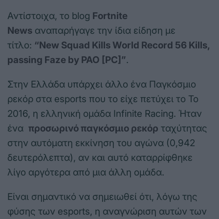
Αντίστοιχα, το blog
Fortnite
News
αναπαρήγαγε την ίδια είδηση με
τίτλο:
“New Squad Kills World Record 56 Kills,
passing Faze by PAO [PC]”
.
Στην Ελλάδα υπάρχει άλλο ένα Παγκόσμιο
ρεκόρ στα esports που το είχε πετύχει το Το
2016, η ελληνική ομάδα Infinite Racing. Ήταν
ένα
προσωρινό παγκόσμιο ρεκόρ
ταχύτητας
στην αυτόματη εκκίνηση του αγώνα (0,942
δευτερόλεπτα), αν και αυτό καταρρίφθηκε
λίγο αργότερα από μια άλλη ομάδα.
Είναι σημαντικό να σημειωθεί ότι, λόγω της
φύσης των esports, η αναγνώριση αυτών των