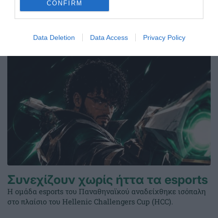
(HCC).
CONFIRM
25.07.2026
E-SPORTS
Data Deletion
Data Access
Privacy Policy
Συνεχίζουν χωρίς ήττα τα esports
Η ομάδα esports του Παναθηναϊκού αναδείχθηκε ισόπαλη
στο πλαίσιο του Hellenic Challengers Cup (HCC).