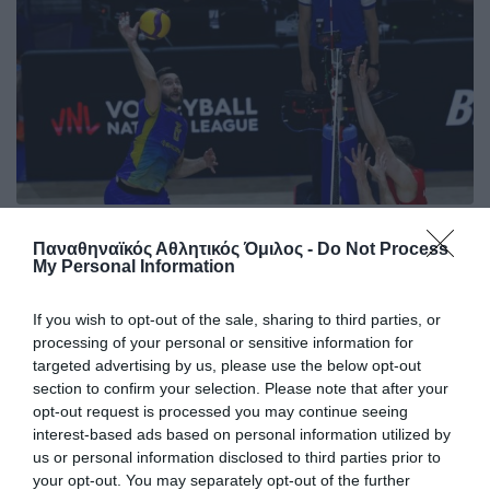
Με διψήφιο Γιάντσουκ η
Παναθηναϊκός Αθλητικός Όμιλος -
Do Not Process
Ουκρανία
My Personal Information
Η Ουκρανία ηττήθηκε 3-1 από τη Σερβία για το VNL, σε ένα
ματς που ο Ντμίτρο Γιάντσουκ είχε 10 πόντους.
If you wish to opt-out of the sale, sharing to third parties, or
processing of your personal or sensitive information for
targeted advertising by us, please use the below opt-out
17.07.2026
ΒΟΛΕΪ ΑΝΔΡΩΝ
section to confirm your selection. Please note that after your
opt-out request is processed you may continue seeing
interest-based ads based on personal information utilized by
us or personal information disclosed to third parties prior to
your opt-out. You may separately opt-out of the further