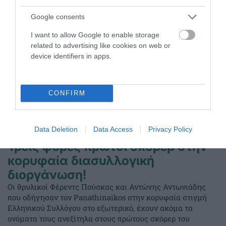
Google consents
I want to allow Google to enable storage
related to advertising like cookies on web or
device identifiers in apps.
CONFIRM
Data Deletion
Data Access
Privacy Policy
Τρεις φορές πρώτοι σκόρερ στην
κορυφαία διασυλλογική
διοργάνωση!
Οι θρυλικοί Φέρεντς Πούσκας και Αντώνης Αντωνιάδης
που οδήγησαν τον Panathinaikos στην κορυφαία στιγμή
Ελληνικού Συλλόγου στο εξωτερικό, έχουν ακόμα τα
ονόματα τους ανεξίτηλα στους πρώτους σκόρερ του