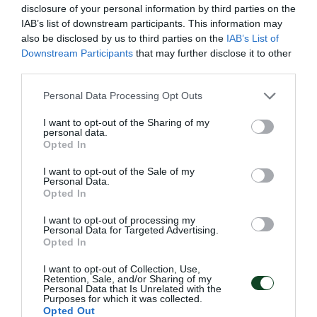
disclosure of your personal information by third parties on the
IAB’s list of downstream participants. This information may
also be disclosed by us to third parties on the
IAB’s List of
Downstream Participants
that may further disclose it to other
third parties.
Please note that this website/app uses one or more Google
Personal Data Processing Opt Outs
services and may gather and store information including but
not limited to your visit or usage behaviour. You may click to
I want to opt-out of the Sharing of my
personal data.
grant or deny consent to Google and its third-party tags to
Συνέχισε με νίκη η Ουκρανία του
Opted In
use your data for below specified purposes in below Google
Γιάντσουκ
consent section.
I want to opt-out of the Sale of my
Personal Data.
Η Ουκρανία νίκησε το Ιράν για το VNL, σε έναν αγώνα που
Opted In
συμμετείχε ο Ντμίτρο Γιάντσουκ.
I want to opt-out of processing my
Personal Data for Targeted Advertising.
15.07.2026
ΒΟΛΕΪ ΑΝΔΡΩΝ
Opted In
I want to opt-out of Collection, Use,
Retention, Sale, and/or Sharing of my
Personal Data that Is Unrelated with the
ΤΕΛΕΥΤΑΙΑ ΝΕΑ
Purposes for which it was collected.
Opted Out