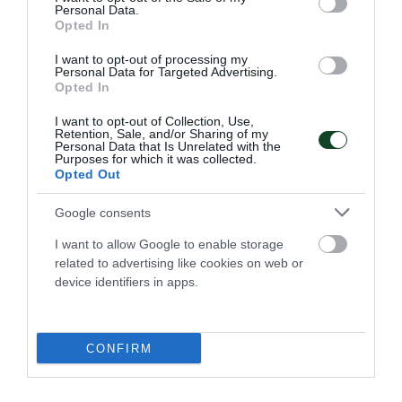
Personal Data.
Opted In
I want to opt-out of processing my
Personal Data for Targeted Advertising.
Opted In
Πρωταθλήτρια η Καλλιόπη
I want to opt-out of Collection, Use,
Retention, Sale, and/or Sharing of my
Ιωαννίδου στο πρωτάθλημα
Personal Data that Is Unrelated with the
Purposes for which it was collected.
βετεράνων
Opted Out
Η Καλλιόπη Ιωαννίδου κατέκτησε το χρυσό μετάλλιο στο
Google consents
πρωτάθλημα βετεράνων στο ξίφος μονομαχίας.
I want to allow Google to enable storage
related to advertising like cookies on web or
13.06.2026
ΞΙΦΑΣΚΙΑ
device identifiers in apps.
ΤΕΛΕΥΤΑΙΑ ΝΕΑ
CONFIRM