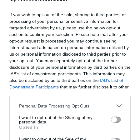
If you wish to opt-out of the sale, sharing to third parties, or
processing of your personal or sensitive information for
Δυνατή Γεωργιάδου στο
targeted advertising by us, please use the below opt-out
Ευρωπαϊκό
section to confirm your selection. Please note that after your
opt-out request is processed you may continue seeing
Μια ακόμη δυνατή παρουσία σε μεγάλη διεθνή
interest-based ads based on personal information utilized by
διοργάνωση πραγματοποίησε η Δέσποινα Γεωργιάδου, η
us or personal information disclosed to third parties prior to
οποία κατέλαβε την ένατη θέση στη σπάθη γυναικών, στο
your opt-out. You may separately opt-out of the further
Ευρωπαϊκό Πρωτάθλημα Ξιφασκίας που διεξάγεται στο
disclosure of your personal information by third parties on the
Αντονί της Γαλλίας.
IAB’s list of downstream participants. This information may
also be disclosed by us to third parties on the
IAB’s List of
16.06.2026
ΞΙΦΑΣΚΙΑ
Downstream Participants
that may further disclose it to other
third parties.
Please note that this website/app uses one or more Google
Personal Data Processing Opt Outs
services and may gather and store information including but
not limited to your visit or usage behaviour. You may click to
I want to opt-out of the Sharing of my
personal data.
grant or deny consent to Google and its third-party tags to
Opted In
use your data for below specified purposes in below Google
consent section.
I want to opt-out of the Sale of my