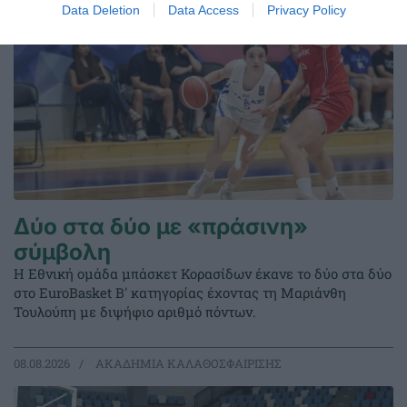
Data Deletion
Data Access
Privacy Policy
Δύο στα δύο με «πράσινη»
σύμβολη
Η Εθνική ομάδα μπάσκετ Κορασίδων έκανε το δύο στα δύο
στο EuroBasket Β' κατηγορίας έχοντας τη Μαριάνθη
Τουλούπη με διψήφιο αριθμό πόντων.
08.08.2026
ΑΚΑΔΗΜΙΑ ΚΑΛΑΘΟΣΦΑΙΡΙΣΗΣ