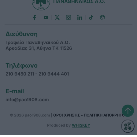
ΠΑΝΑΘΗΝΑΪΚΟΣ Α.Ο.
Διεύθυνση
Γραφεία Παναθηναϊκού Α.Ο.
Αρκαδίας 31, Αθήνα ΤΚ 11526
Τηλέφωνο
210 6450 211 - 210 6444 401
E-mail
info@pao1908.com
↑
© 2026 pao1908.com |
ΟΡΟΙ ΧΡΗΣΗΣ - ΠΟΛΙΤΙΚΗ ΑΠΟΡΡΗΤΟΥ
Produced by
WHISKEY