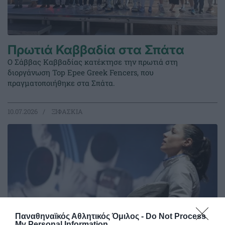
Πρωτιά Καββαδία στα Σπάτα
Ο Σάββας Καββαδίας κατέκτησε την πρωτιά στη
διοργάνωση Top Epee Greek Fencers, που
πραγματοποιήθηκε στα Σπάτα.
10.07.2026
ΞΙΦΑΣΚΙΑ
Παναθηναϊκός Αθλητικός Όμιλος -
Do Not Process
My Personal Information