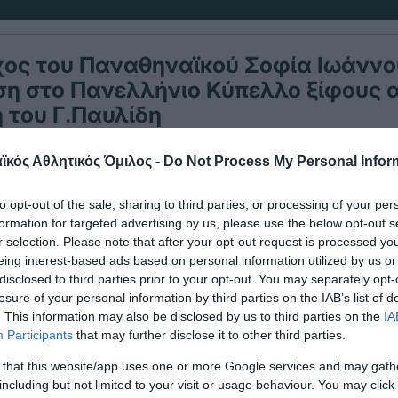
χος του Παναθηναϊκού Σοφία Ιωάννο
έση στο Πανελλήνιο Κύπελλο ξίφους
 του Γ.Παυλίδη
κός Αθλητικός Όμιλος -
Do Not Process My Personal Infor
αθλήτρια πραγματοποίησε καλή εμφάνιση και έφ
η
to opt-out of the sale, sharing to third parties, or processing of your per
τάλλια ωστόσο τελικά πήρε την 5
θέση.
formation for targeted advertising by us, please use the below opt-out s
r selection. Please note that after your opt-out request is processed y
eing interest-based ads based on personal information utilized by us or
disclosed to third parties prior to your opt-out. You may separately opt-
losure of your personal information by third parties on the IAB’s list of
. This information may also be disclosed by us to third parties on the
IA
Participants
that may further disclose it to other third parties.
 that this website/app uses one or more Google services and may gath
including but not limited to your visit or usage behaviour. You may click 