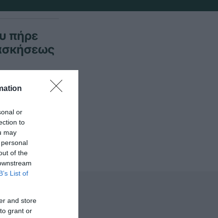
υ πήρε
 ασκήσεως
mation
τασε πολύ
sonal or
ection to
ou may
 personal
out of the
 downstream
B’s List of
er and store
to grant or