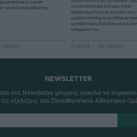
τεράστιο και έχει ξεπεράσει πρ
τερματοφύλακες έχουν
στενά ελληνικά σύνορα. Είναι
με τα σερί απαραβίαστης
χαρακτηριστικό το γεγονός πως
ομάδες που δημιουργήθηκαν προ
μεγαλύτερου Συλλόγου και έχουν
ονομασία του.
 ΑΘΗΝΑΙΣ
07.08.2026
EΝ ΑΘΗΝΑΙΣ
NEWSLETTER
ου στο Newsletter μπορείς εύκολα να παρακολ
 τις εξελίξεις του Παναθηναϊκού Αθλητικού Ομ