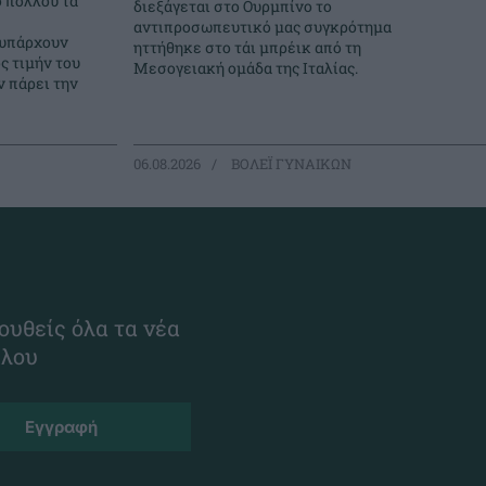
ο πολλού τα
διεξάγεται στο Ουρμπίνο το
αντιπροσωπευτικό μας συγκρότημα
 υπάρχουν
ηττήθηκε στο τάι μπρέικ από τη
ς τιμήν του
Μεσογειακή ομάδα της Ιταλίας.
 πάρει την
06.08.2026
ΒΟΛΕΪ ΓΥΝΑΙΚΩΝ
ουθείς όλα τα νέα
ίλου