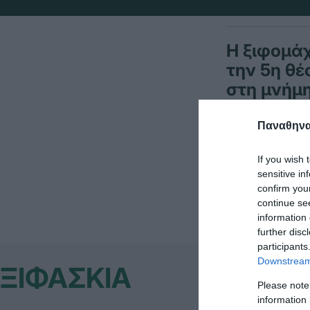
Η ξιφομά
την 5η θ
στη μνήμη
Παναθηναϊ
Η «πράσινη» 
If you wish 
κοντά στα με
sensitive in
confirm you
continue se
information 
further disc
participants
Downstream 
ΞΙΦΑΣΚΙΑ
Please note
information 