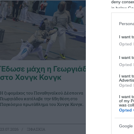
deny consent
in below Go
Persona
I want t
Opted 
I want t
Opted 
Έδωσε μάχη η Γεωργιάδου
Πρωτιά 
στο Χονγκ Κονγκ
Σπάτα
I want 
Advertis
Opted 
Η ξιφομάχος του Παναθηναϊκού Δέσποινα
Ο Σάββας Καββα
I want t
Γεωργιάδου κατέλαβε την 65η θέση στο
στη διοργάνωση 
of my P
Παγκόσμιο πρωτάθλημα του Χονγκ Κονγκ.
που πραγματοπο
was col
Opted 
Google 
23.07.2026
ΞΙΦΑΣΚΙΑ
10.07.2026
ΞΙ