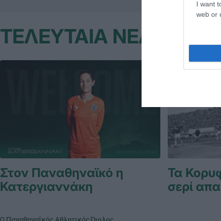
I want t
web or d
ΤΕΛΕΥΤΑΙΑ ΝΕΑ
Στον Παναθηναϊκό η
Τα Κορυ
Κατεργιαννάκη
σερί απα
Ο Παναθηναϊκός Αθλητικός Όμιλος