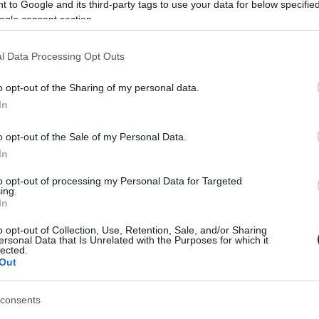
 to Google and its third-party tags to use your data for below specifi
ogle consent section.
l Data Processing Opt Outs
o opt-out of the Sharing of my personal data.
In
o opt-out of the Sale of my Personal Data.
In
Καββαδία στα
Δυνατή Γεωργιάδ
Ευρωπαϊκό
to opt-out of processing my Personal Data for Targeted
ing.
Μια ακόμη δυνατή παρουσία σε 
In
διεθνή διοργάνωση πραγματοποί
δίας κατέκτησε την πρωτιά
Δέσποινα Γεωργιάδου, η οποία κ
o opt-out of Collection, Use, Retention, Sale, and/or Sharing
Top Epee Greek Fencers,
ersonal Data that Is Unrelated with the Purposes for which it
την ένατη θέση στη σπάθη γυναι
ιήθηκε στα Σπάτα.
lected.
Ευρωπαϊκό Πρωτάθλημα Ξιφασκ
Out
διεξάγεται στο Αντονί της Γαλλία
consents
ΦΑΣΚΙΑ
16.06.2026
ΞΙΦΑΣΚΙΑ