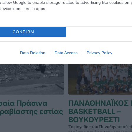
o allow Google to enable storage related to advertising like cookies on
evice identifiers in apps.
CONFIRM
Data Deletion
Data Access
Privacy Policy
φαία Πράσινα
ΠΑΝΑΘΗΝΑΪΚΟΣ 
ραβίαστης εστίας
BASKETBALL –
ΒΟΥΚΟΥΡΕΣΤΙ
Το μέγεθος του Παναθηναϊκού εί