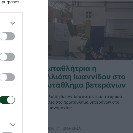
ed purposes
ου στο
Πρωταθλήτρια η
Καλλιόπη Ιωαννίδου στο
πρωτάθλημα βετεράνων
μεγάλη
ησε η
ατέλαβε
Η Καλλιόπη Ιωαννίδου κατέκτησε το χρυσό
κών, στο
μετάλλιο στο πρωτάθλημα βετεράνων στο
ίας που
ξίφος μονομαχίας.
ς.
13.06.2026
ΞΙΦΑΣΚΙΑ