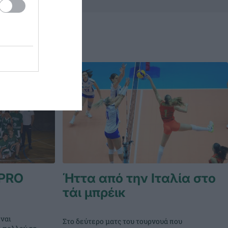
PRO
Ήττα από την Ιταλία στο
τάι μπρέικ
ναι
Στο δεύτερο ματς του τουρνουά που