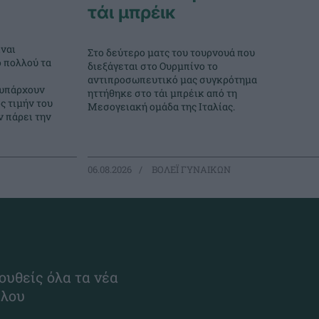
τάι μπρέικ
ναι
Στο δεύτερο ματς του τουρνουά που
ο πολλού τα
διεξάγεται στο Ουρμπίνο το
αντιπροσωπευτικό μας συγκρότημα
 υπάρχουν
ηττήθηκε στο τάι μπρέικ από τη
ς τιμήν του
Μεσογειακή ομάδα της Ιταλίας.
 πάρει την
06.08.2026
ΒΟΛΕΪ ΓΥΝΑΙΚΩΝ
ουθείς όλα τα νέα
ίλου