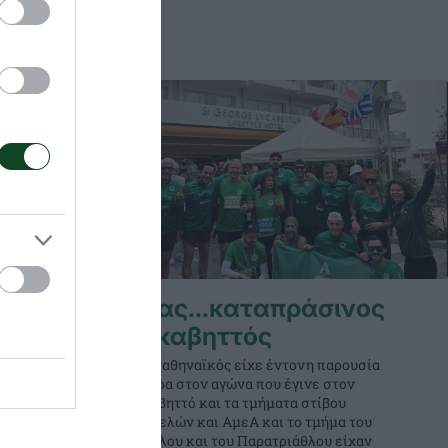
στη
Ένας…καταπράσινος
Λυκαβηττός
Ο Παναθηναϊκός είχε έντονη παρουσία
 στίβου
σήμερα στον αγώνα που έγινε στον
νελλήνιο
Λυκαβηττό και τα τμήματα στίβου
ται στη
αρτιμελών και ΑμεΑ και το τμήμα του
τριάθλου και του Παρατριάθλου είχαν