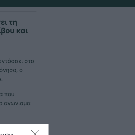
ει τη
βου και
εντάσσει στο
όνησο, ο
.
μα που
το αγώνισμα
ικό ότι στην