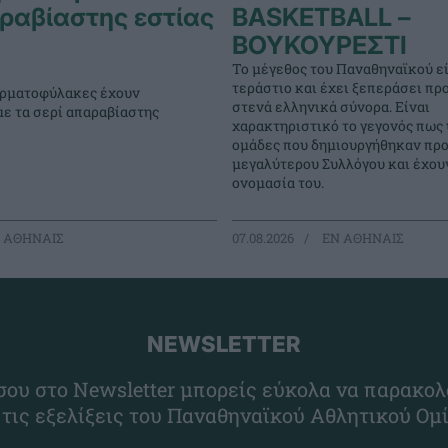
ραβίαστης εστίας
BASKETBALL –
ΒΟΥΚΟΥΡΕΣΤΙ
Το μέγεθος του Παναθηναϊκού εί
τεράστιο και έχει ξεπεράσει πρ
τερματοφύλακες έχουν
στενά ελληνικά σύνορα. Είναι
με τα σερί απαραβίαστης
χαρακτηριστικό το γεγονός πως
ομάδες που δημιουργήθηκαν προ
μεγαλύτερου Συλλόγου και έχουν
ονομασία του.
 ΑΘΗΝΑΙΣ
07.08.2026
EΝ ΑΘΗΝΑΙΣ
NEWSLETTER
ου στο Newsletter μπορείς εύκολα να παρακολ
 τις εξελίξεις του Παναθηναϊκού Αθλητικού Ομ