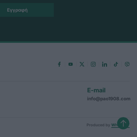
E-mail
info@pao1908.com
↑
Produced by
WHISKEY