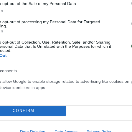
o opt-out of the Sale of my Personal Data.
In
to opt-out of processing my Personal Data for Targeted
ing.
In
o opt-out of Collection, Use, Retention, Sale, and/or Sharing
ersonal Data that Is Unrelated with the Purposes for which it
lected.
Out
consents
o allow Google to enable storage related to advertising like cookies on
evice identifiers in apps.
ερη «πράσινη»
Φορτσάτος ΠΑΟ 
 στον στίβο
Θεσσαλονίκη
CONFIRM
Δυναμική εκκίνηση για το τμήμα
υ ΑμεΑ του Παναθηναϊκού
ΑμεΑ του Παναθηναϊκού στο Πα
η θέση στη Γενική
Πρωτάθλημα στίβου που διεξάγε
 καλύτερη της ιστορίας του
Θεσσαλονίκη
τοχών και μεταλλίων και
Data Deletion
Data Access
Privacy Policy