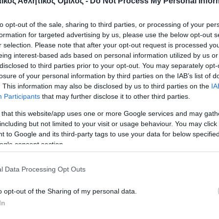
κός Αθλητικός Όμιλος -
Do Not Process My Personal Infor
ζεται στην κατηγορία F51 και σε περσινή ημερίδα 
κατέρριψε πέντε φορές το ατομικό του ρεκόρ με 2
to opt-out of the sale, sharing to third parties, or processing of your per
ε κατακτήσει το ασημένιο μετάλλιο στο Πανελλήν
formation for targeted advertising by us, please use the below opt-out s
.
r selection. Please note that after your opt-out request is processed y
eing interest-based ads based on personal information utilized by us or
disclosed to third parties prior to your opt-out. You may separately opt-
 Πανελλήνιο πρωτάθλημα κατέκτησε και πάλι το
losure of your personal information by third parties on the IAB’s list of
 Πανελλήνιο πρωτάθλημα με βολή στα 23,92 μ. κ
. This information may also be disclosed by us to third parties on the
IA
Participants
that may further disclose it to other third parties.
 Διεθνή Ημερίδα Στίβου ΑΜΕΑ «ΜΕΓΑΣ ΑΛΕΞΑΝΔΡ
 κορίνας κατηγορίας F51.
 that this website/app uses one or more Google services and may gath
including but not limited to your visit or usage behaviour. You may click 
 to Google and its third-party tags to use your data for below specifi
χος μεγαλώνει την πράσινοι αποικία των αθλητώ
ogle consent section.
 Νομό Ηρακλείου και έρχεται στην ομάδα της καρ
l Data Processing Opt Outs
o opt-out of the Sharing of my personal data.
In