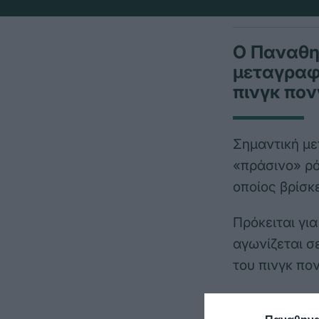
Ο Παναθη
μεταγραφ
πινγκ πον
Σημαντική με
«πράσινο» ρό
οποίος βρίσκ
Πρόκειται γι
αγωνίζεται σ
του πινγκ πον
Στον στίβο ο