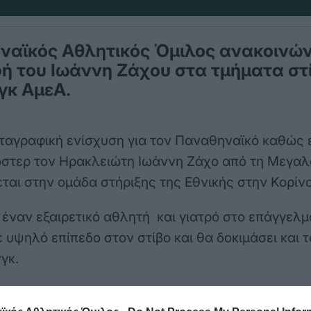
ναϊκός Αθλητικός Όμιλος ανακοινών
ή του Ιωάννη Ζάχου στα τμήματα στί
γκ ΑμεΑ.
ταγραφική ενίσχυση για τον Παναθηναϊκό καθώς 
στερ τον Ηρακλειώτη Ιωάννη Ζάχο από τη Μεγαλ
εται στην ομάδα στήριξης της Εθνικής στην Κορίνα
α έναν εξαιρετικό αθλητή και γιατρό στο επάγγελ
ε υψηλό επίπεδο στον στίβο και θα δοκιμάσει και 
γκ.
 Ζάχος εξελίσσεται συνεχώς και είναι χαρακτηριστ