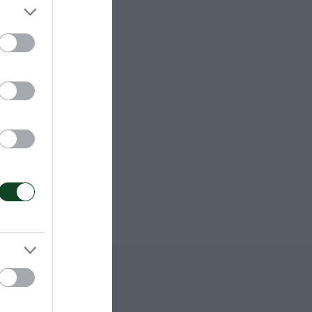
Θεσσαλονίκης
φού είχε
οφάσισε να
εί ως