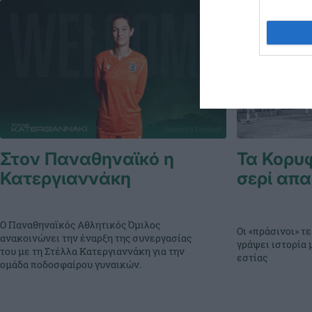
Στον Παναθηναϊκό η
Τα Κορυ
Κατεργιαννάκη
σερί απα
Ο Παναθηναϊκός Αθλητικός Όμιλος
Οι «πράσινοι» 
ανακοινώνει την έναρξη της συνεργασίας
γράψει ιστορία 
του με τη Στέλλα Κατεργιαννάκη για την
εστίας
ομάδα ποδοσφαίρου γυναικών.