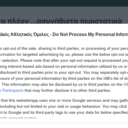
τα πλέον …ασυνήθιστα περιστατικά
 σαν σήμερα στο κλειστό του ΟΑΚΑ 
κός Αθλητικός Όμιλος -
Do Not Process My Personal Infor
δεν το ξεχνά.
to opt-out of the sale, sharing to third parties, or processing of your per
formation for targeted advertising by us, please use the below opt-out s
 ο Αμερικανός φοργουορντ του Παναθηναϊκού Τζ
r selection. Please note that after your opt-out request is processed y
ήπεδο με …ελικόπτερο από το Ελληνικό, για να αγ
eing interest-based ads based on personal information utilized by us or
disclosed to third parties prior to your opt-out. You may separately opt-
ου κόντρα στον ΠΑΟΚ.
losure of your personal information by third parties on the IAB’s list of
. This information may also be disclosed by us to third parties on the
IA
 λόγω είχε πληρώσει 6,5 εκατομμύρια δραχμές γι
Participants
that may further disclose it to other third parties.
υ ελικοπτέρου και αναμφίβολα έκανε την εντυπωσ
 that this website/app uses one or more Google services and may gath
 του Παναθηναϊκού σε γήπεδο. Αξίζει να σημειωθε
including but not limited to your visit or usage behaviour. You may click 
 to Google and its third-party tags to use your data for below specifi
 φύγει λίγες ημέρες νωρίτερα για τις ΗΠΑ προκειμ
ogle consent section.
σε ένα τηλεοπτικό πρόγραμμα και είχε δεσμευτεί 