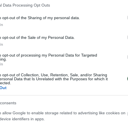
 ματς με τον «δικέφαλο του Βορρά».
l Data Processing Opt Outs
ριν το τζάμπολ του παιχνιδιού με την ομάδα της 
o opt-out of the Sharing of my personal data.
In
γειώθηκε στο Ολυμπιακό Στάδιο με… ελικόπτερο α
ση του και υπήρξε μεγάλη καθυστέρηση.
o opt-out of the Sale of my Personal Data.
In
υσία του στο γήπεδο, ο Μπόζινταρ Μάλκοβιτς απ
to opt-out of processing my Personal Data for Targeted
ιήσει τον έμπειρο «ψηλό» , ο οποίος είχε αποκτηθ
ing.
In
ης του Στόγιαν Βράνκοβιτς.
o opt-out of Collection, Use, Retention, Sale, and/or Sharing
ersonal Data that Is Unrelated with the Purposes for which it
lected.
Out
consents
o allow Google to enable storage related to advertising like cookies on
evice identifiers in apps.