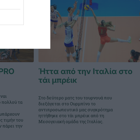
PRO
Ήττα από την Ιταλία στο
τάι μπρέικ
ναι
Στο δεύτερο ματς του τουρνουά που
ο πολλού τα
διεξάγεται στο Ουρμπίνο το
αντιπροσωπευτικό μας συγκρότημα
 υπάρχουν
ηττήθηκε στο τάι μπρέικ από τη
ς τιμήν του
Μεσογειακή ομάδα της Ιταλίας.
 πάρει την