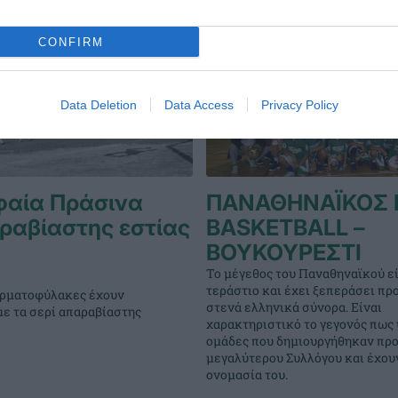
CONFIRM
Data Deletion
Data Access
Privacy Policy
φαία Πράσινα
ΠΑΝΑΘΗΝΑΪΚΟΣ 
ραβίαστης εστίας
BASKETBALL –
ΒΟΥΚΟΥΡΕΣΤΙ
Το μέγεθος του Παναθηναϊκού εί
τεράστιο και έχει ξεπεράσει πρ
τερματοφύλακες έχουν
στενά ελληνικά σύνορα. Είναι
με τα σερί απαραβίαστης
χαρακτηριστικό το γεγονός πως
ομάδες που δημιουργήθηκαν προ
μεγαλύτερου Συλλόγου και έχουν
ονομασία του.