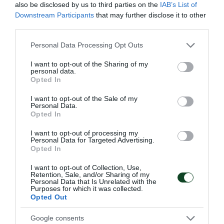
also be disclosed by us to third parties on the
IAB’s List of
Downstream Participants
that may further disclose it to other
third parties.
Please note that this website/app uses one or more Google
Personal Data Processing Opt Outs
services and may gather and store information including but
not limited to your visit or usage behaviour. You may click to
I want to opt-out of the Sharing of my
personal data.
grant or deny consent to Google and its third-party tags to
Opted In
use your data for below specified purposes in below Google
consent section.
I want to opt-out of the Sale of my
Personal Data.
Opted In
ΒΟΛΕΪ ΑΝΔΡΩΝ
I want to opt-out of processing my
Personal Data for Targeted Advertising.
Opted In
I want to opt-out of Collection, Use,
Retention, Sale, and/or Sharing of my
Personal Data that Is Unrelated with the
Purposes for which it was collected.
Opted Out
Google consents