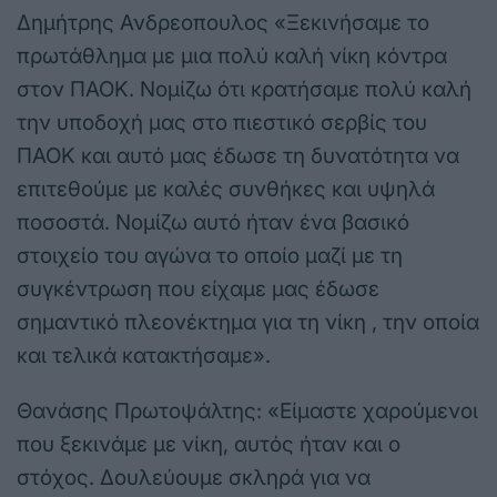
Δημήτρης Ανδρεοπουλος «Ξεκινήσαμε το
πρωτάθλημα με μια πολύ καλή νίκη κόντρα
στον ΠΑΟΚ. Νομίζω ότι κρατήσαμε πολύ καλή
την υποδοχή μας στο πιεστικό σερβίς του
ΠΑΟΚ και αυτό μας έδωσε τη δυνατότητα να
επιτεθούμε με καλές συνθήκες και υψηλά
ποσοστά. Νομίζω αυτό ήταν ένα βασικό
στοιχείο του αγώνα το οποίο μαζί με τη
συγκέντρωση που είχαμε μας έδωσε
σημαντικό πλεονέκτημα για τη νίκη , την οποία
και τελικά κατακτήσαμε».
Θανάσης Πρωτοψάλτης: «Είμαστε χαρούμενοι
που ξεκινάμε με νίκη, αυτός ήταν και ο
στόχος. Δουλεύουμε σκληρά για να