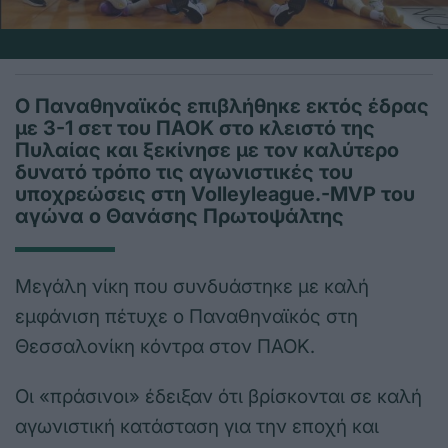
Ο Παναθηναϊκός επιβλήθηκε εκτός έδρας
με 3-1 σετ του ΠΑΟΚ στο κλειστό της
Πυλαίας και ξεκίνησε με τον καλύτερο
δυνατό τρόπο τις αγωνιστικές του
υποχρεώσεις στη Volleyleague.-MVP του
αγώνα ο Θανάσης Πρωτοψάλτης
Μεγάλη νίκη που συνδυάστηκε με καλή
εμφάνιση πέτυχε ο Παναθηναϊκός στη
Θεσσαλονίκη κόντρα στον ΠΑΟΚ.
Οι «πράσινοι» έδειξαν ότι βρίσκονται σε καλή
αγωνιστική κατάσταση για την εποχή και