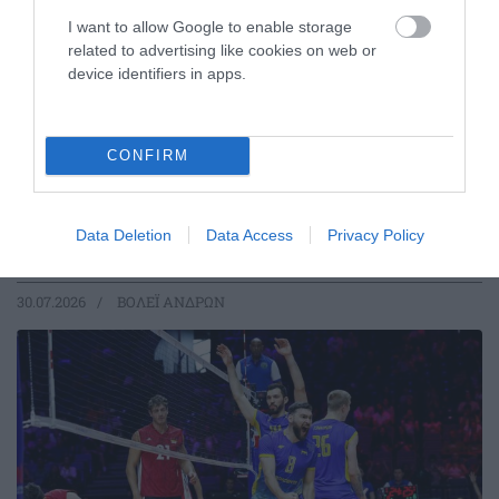
I want to allow Google to enable storage
related to advertising like cookies on web or
device identifiers in apps.
Με διψήφιο Γιάντσουκ η
CONFIRM
Ουκρανία
Ο Ντμίτρο Γιάντσουκ ήταν από τους κορυφαίους παίκτες
Data Deletion
Data Access
Privacy Policy
της Ουκρανίας στο ματς με την Πολωνία στο VNL.
30.07.2026
ΒΟΛΕΪ ΑΝΔΡΩΝ