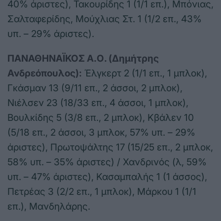
40% άριστες), Τακουρίδης 1 (1/1 επ.), Μπόνιας,
Σαλταφερίδης, Μούχλιας Στ. 1 (1/2 επ., 43%
υπ. – 29% άριστες).
ΠΑΝΑΘΗΝΑΪΚΟΣ Α.Ο. (Δημήτρης
Ανδρεόπουλος):
Έλγκερτ 2 (1/1 επ., 1 μπλοκ),
Γκάσμαν 13 (9/11 επ., 2 άσσοι, 2 μπλοκ),
Νιέλσεν 23 (18/33 επ., 4 άσσοι, 1 μπλοκ),
Βουλκίδης 5 (3/8 επ., 2 μπλοκ), Κβάλεν 10
(5/18 επ., 2 άσσοι, 3 μπλοκ, 57% υπ. – 29%
άριστες), Πρωτοψάλτης 17 (15/25 επ., 2 μπλοκ,
58% υπ. – 35% άριστες) / Χανδρινός (λ, 59%
υπ. – 47% άριστες), Κασαμπαλής 1 (1 άσσος),
Πετρέας 3 (2/2 επ., 1 μπλοκ), Μάρκου 1 (1/1
επ.), Μανδηλάρης.