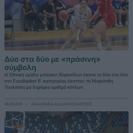
Δύο στα δύο με «πράσινη»
σύμβολη
Η Εθνική ομάδα μπάσκετ Κορασίδων έκανε το δύο στα δύο
στο EuroBasket Β' κατηγορίας έχοντας τη Μαριάνθη
Τουλούπη με διψήφιο αριθμό πόντων.
08.08.2026
ΑΚΑΔΗΜΙΑ ΚΑΛΑΘΟΣΦΑΙΡΙΣΗΣ