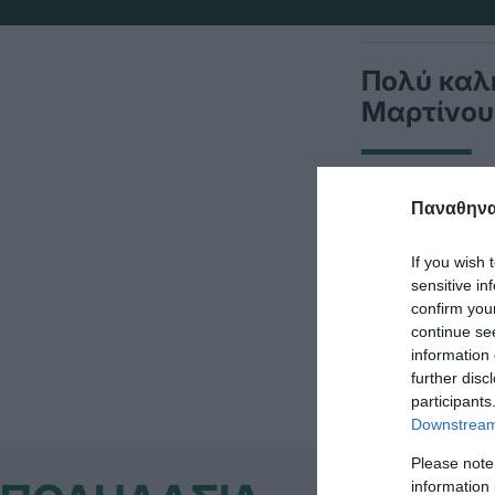
Πολύ καλ
Μαρτίνου 
Από πλευράς
Παναθηναϊ
«τριφύλλι» σ
If you wish 
Μάλιστα κατέ
sensitive in
confirm you
έναν δυνατό 
continue se
information 
further disc
participants
Downstream 
Please note
information 