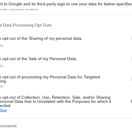
 to Google and its third-party tags to use your data for below specifi
ogle consent section.
l Data Processing Opt Outs
o opt-out of the Sharing of my personal data.
In
o opt-out of the Sale of my Personal Data.
In
to opt-out of processing my Personal Data for Targeted
ing.
η απόβαση» και
Στο βάθρο του
In
δειά!
Πανελληνίου
o opt-out of Collection, Use, Retention, Sale, and/or Sharing
πρωταθλήματος 
ersonal Data that Is Unrelated with the Purposes for which it
lected.
Καφρίτσας
ση έκαναν οι αθλητές του
Out
ε αγώνα ατομικής
Μεγάλη επιτυχία για το τριφύλλ
 ο οποίος έλαβε χώρα στην
Τρικάλων, όπου πραγματοποιήθ
άρτου.
απόλυτη επιτυχία ο απαιτητικός
consents
Ατομικής Χρονομέτρησης.