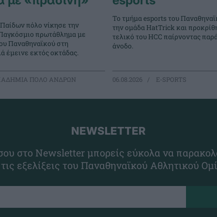
α με «πράσινη»
esports
Το τμήμα esports του Παναθηναϊ
 Παίδων πόλο νίκησε την
την ομάδα HatTrick και προκρίθ
ο Παγκόσμιο πρωτάθλημα με
τελικό του HCC παίρνοντας παρ
του Παναθηναϊκού στη
άνοδο.
ά έμεινε εκτός οκτάδας.
ΑΔΗΜΙΑ ΠΟΛΟ ΑΝΔΡΩΝ
06.08.2026
E-SPORTS
NEWSLETTER
ου στο Newsletter μπορείς εύκολα να παρακολ
 τις εξελίξεις του Παναθηναϊκού Αθλητικού Ομ