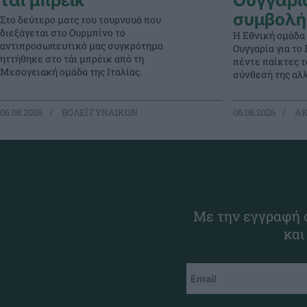
τάι μπρέικ
Ουγγαρί
συμβολή
Στο δεύτερο ματς του τουρνουά που
διεξάγεται στο Ουρμπίνο το
Η Εθνική ομάδα
αντιπροσωπευτικό μας συγκρότημα
Ουγγαρία για τ
ηττήθηκε στο τάι μπρέικ από τη
πέντε παίκτες 
Μεσογειακή ομάδα της Ιταλίας.
σύνθεσή της αλλ
06.08.2026
ΒΟΛΕΪ ΓΥΝΑΙΚΩΝ
06.08.2026
ΑΚ
Με την εγγραφή σ
και