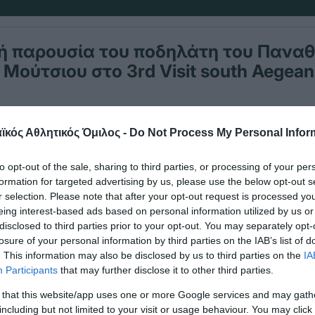
ή παρουσία του ποδηλάτη του Πανα
Μούτσιου στο 3rd Visit south Aegean 
 «τριφυλλιού» ο Μαρτίνος Μούτσιος εκπροσώπησ
κός Αθλητικός Όμιλος -
Do Not Process My Personal Infor
τον συγκεκριμένο διεθνή αγώνα.
to opt-out of the sale, sharing to third parties, or processing of your per
η
κτησε την 91
θέση μεταξύ 130 αθλητών πραγμα
formation for targeted advertising by us, please use the below opt-out s
r selection. Please note that after your opt-out request is processed y
αγώνα, από την Ρόδο στην Κοσκινού, μήκους 180
eing interest-based ads based on personal information utilized by us or
disclosed to third parties prior to your opt-out. You may separately opt-
losure of your personal information by third parties on the IAB’s list of
. This information may also be disclosed by us to third parties on the
IA
Participants
that may further disclose it to other third parties.
 that this website/app uses one or more Google services and may gath
including but not limited to your visit or usage behaviour. You may click 