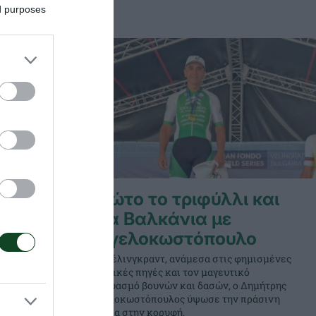
ed purposes
Πρώτο το τριφύλλι και
στα Βαλκάνια με
ο
Αγγελοκωστόπουλο
Στο Βέλινγκραντ, ανάμεσα στις φημισμένες
ιαματικές πηγές και τον μαγευτικό
ι στην Πύλη
συνδυασμό βουνών και δασών, ο Δημήτρης
ηκε με
Αγγελοκωστόπουλος ύψωσε την πράσινη
 αγώνας της
σημαία στην κορυφή.