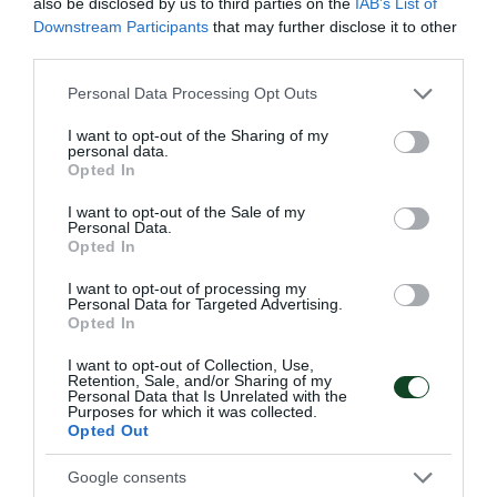
also be disclosed by us to third parties on the
IAB’s List of
Downstream Participants
that may further disclose it to other
third parties.
Please note that this website/app uses one or more Google
Personal Data Processing Opt Outs
services and may gather and store information including but
not limited to your visit or usage behaviour. You may click to
I want to opt-out of the Sharing of my
personal data.
grant or deny consent to Google and its third-party tags to
Opted In
use your data for below specified purposes in below Google
Στην Τρίτη θέση η Κ18
consent section.
I want to opt-out of the Sale of my
Personal Data.
Η ομάδα Κ18 ποδοσφαίρου σάλας του Παναθηναϊκού
Opted In
κατέκτησε την Τρίτη θέση στο Πανελλήνιο πρωτάθλημα.
I want to opt-out of processing my
Personal Data for Targeted Advertising.
22.03.2026
ΑΚΑΔΗΜΙΑ FUTSAL ΑΝΔΡΩΝ
Opted In
I want to opt-out of Collection, Use,
Retention, Sale, and/or Sharing of my
Personal Data that Is Unrelated with the
ΤΕΛΕΥΤΑΙΑ ΝΕΑ
Purposes for which it was collected.
Opted Out
Google consents