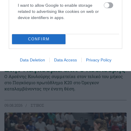
I want to allow Google to enable storage
related to advertising like cookies on web or
device identifiers in apps.
CONFIRM
Data Deletion
Data Access
Privacy Policy
Στην Παγκόσμια ελίτ ο Κουλούρης
Ο Αρσένης Κουλούρης συμμετείχε στον τελικό του μήκος
στο Παγκόσμιο πρωτάθλημα Κ20 στο Όρεγκον
καταλαμβάνοντας την ένατη θέση.
09.08.2026
ΣΤΙΒΟΣ