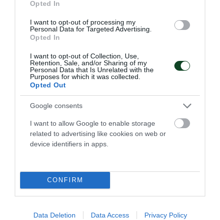
Opted In
I want to opt-out of processing my
Personal Data for Targeted Advertising.
Opted In
I want to opt-out of Collection, Use,
Retention, Sale, and/or Sharing of my
Personal Data that Is Unrelated with the
Με διψήφιο Γιάντσουκ η
Purposes for which it was collected.
Opted Out
Ουκρανία
Η Ουκρανία ηττήθηκε 3-1 από τη Σερβία για το VNL, σε ένα
Google consents
ματς που ο Ντμίτρο Γιάντσουκ είχε 10 πόντους.
I want to allow Google to enable storage
related to advertising like cookies on web or
17.07.2026
ΒΟΛΕΪ ΑΝΔΡΩΝ
device identifiers in apps.
CONFIRM
Data Deletion
Data Access
Privacy Policy