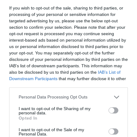
If you wish to opt-out of the sale, sharing to third parties, or
processing of your personal or sensitive information for
targeted advertising by us, please use the below opt-out
section to confirm your selection. Please note that after your
opt-out request is processed you may continue seeing
interest-based ads based on personal information utilized by
us or personal information disclosed to third parties prior to
Με εξαιρετικό Γιάντσουκ η
your opt-out. You may separately opt-out of the further
Ουκρανία
disclosure of your personal information by third parties on the
IAB’s list of downstream participants. This information may
Η Ουκρανία νίκησε τη Γερμανία για το VNL, σε ένα ματς
also be disclosed by us to third parties on the
IAB’s List of
που ο Ντμίτρο Γιάντσουκ βοήθησε σημαντικά.
Downstream Participants
that may further disclose it to other
third parties.
19.07.2026
ΒΟΛΕΪ ΑΝΔΡΩΝ
Please note that this website/app uses one or more Google
Personal Data Processing Opt Outs
services and may gather and store information including but
not limited to your visit or usage behaviour. You may click to
I want to opt-out of the Sharing of my
personal data.
grant or deny consent to Google and its third-party tags to
Opted In
use your data for below specified purposes in below Google
consent section.
I want to opt-out of the Sale of my
Personal Data.