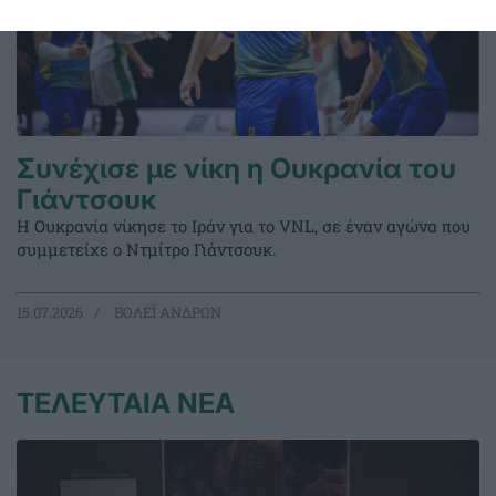
Συνέχισε με νίκη η Ουκρανία του
Γιάντσουκ
Η Ουκρανία νίκησε το Ιράν για το VNL, σε έναν αγώνα που
συμμετείχε ο Ντμίτρο Γιάντσουκ.
15.07.2026
ΒΟΛΕΪ ΑΝΔΡΩΝ
ΤΕΛΕΥΤΑΙΑ ΝΕΑ