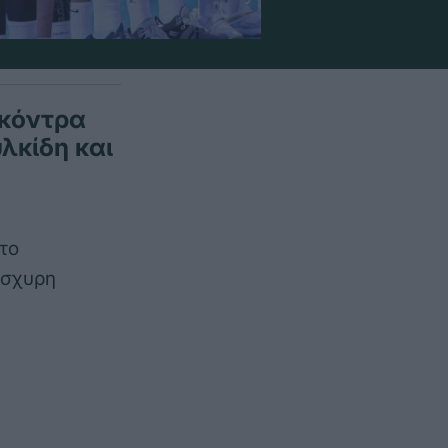
 κόντρα
λκίδη και
το
ίσχυρη