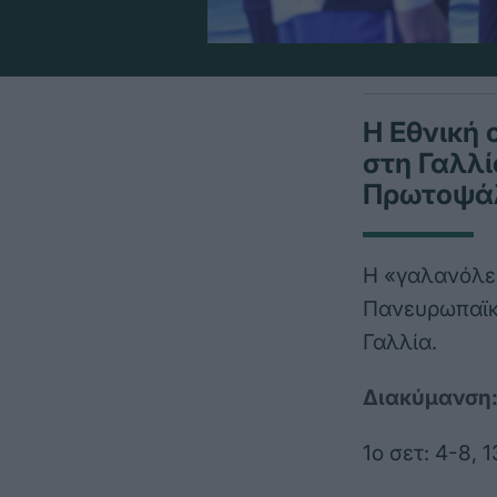
Η Εθνική 
στη Γαλλί
Πρωτοψάλ
Η «γαλανόλε
Πανευρωπαϊκ
Γαλλία.
Διακύμανση
1ο σετ: 4-8, 1