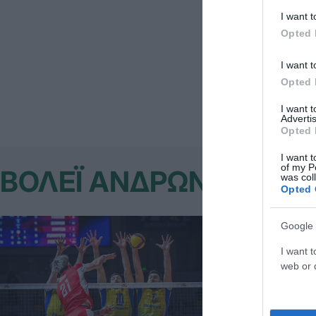
μπλοκ). Μπριζ
I want t
Λουατί 7 (5/8
Opted 
άσσοι, 2 μπλ
άριστες), Ζο
I want t
Opted 
I want 
Advertis
Opted 
I want t
of my P
ΒΟΛΕΪ ΑΝΔΡΩΝ
was col
Opted 
Google 
I want t
web or d