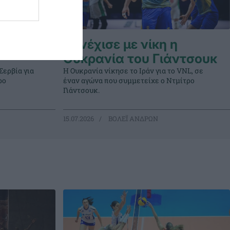
σουκ η
Συνέχισε με νίκη η
Ουκρανία του Γιάντσουκ
Σερβία για
Η Ουκρανία νίκησε το Ιράν για το VNL, σε
ρο
έναν αγώνα που συμμετείχε ο Ντμίτρο
Γιάντσουκ.
15.07.2026
ΒΟΛΕΪ ΑΝΔΡΩΝ