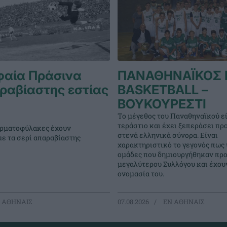
φαία Πράσινα
ΠΑΝΑΘΗΝΑΪΚΟΣ 
ραβίαστης εστίας
BASKETBALL –
ΒΟΥΚΟΥΡΕΣΤΙ
Το μέγεθος του Παναθηναϊκού εί
τεράστιο και έχει ξεπεράσει πρ
τερματοφύλακες έχουν
στενά ελληνικά σύνορα. Είναι
με τα σερί απαραβίαστης
χαρακτηριστικό το γεγονός πως
ομάδες που δημιουργήθηκαν προ
μεγαλύτερου Συλλόγου και έχουν
ονομασία του.
 ΑΘΗΝΑΙΣ
07.08.2026
EΝ ΑΘΗΝΑΙΣ