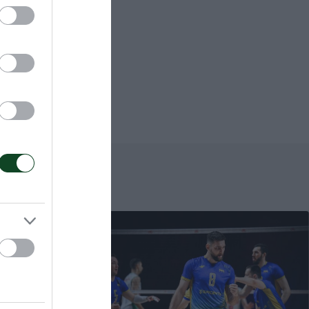
π., 1 μπλοκ),
/26 επ., 2
% υπ.-79%