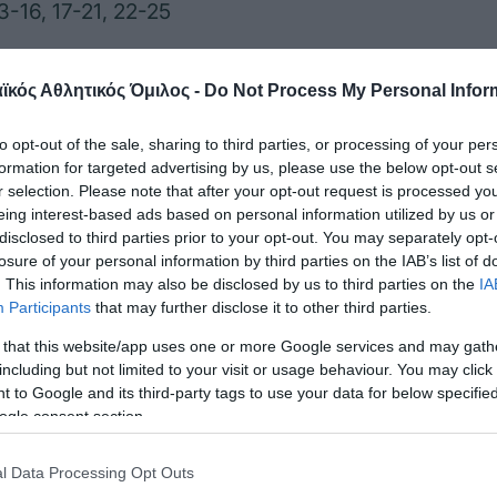
3-16, 17-21, 22-25
-16, 12-21, 17-25
κός Αθλητικός Όμιλος -
Do Not Process My Personal Infor
9-25, 22-25, 17-25) σε 68′.
to opt-out of the sale, sharing to third parties, or processing of your per
ης Eλλάδας προήλθαν από 1 άσσο, 34 επιθέσεις, 4 
formation for targeted advertising by us, please use the below opt-out s
ων και της Γαλλίας προήλθαν από 4 άσσους, 36 ε
r selection. Please note that after your opt-out request is processed y
eing interest-based ads based on personal information utilized by us or
 λάθη αντιπάλων.
disclosed to third parties prior to your opt-out. You may separately opt-
losure of your personal information by third parties on the IAB’s list of
άντε Μπονιφάντε)
: Βουλκίδης 4 (3/6 επ., 1 μπλο
. This information may also be disclosed by us to third parties on the
IA
Participants
that may further disclose it to other third parties.
), Γαλιώτος 2, Χάκας 6 (6/14 επ., 59% υπ. – 35% άρι
/6 επ., 1 μπλοκ), Πρωτοψάλτης 11 (10/20 επ., 1 μ
 that this website/app uses one or more Google services and may gath
including but not limited to your visit or usage behaviour. You may click 
τες) / Χανδρινός (λ, 57% υπ. – 52% άριστες), Χανδ
 to Google and its third-party tags to use your data for below specifi
(0/2 επ., 1 άσσος), Πετσιάς.
ogle consent section.
έα Τζιάνι):
Σινενιέζ 8 (5/9 επ., 3 μπλοκ), Πατρί 9 (
l Data Processing Opt Outs