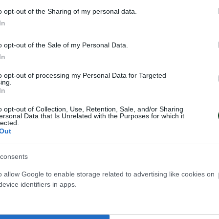
άρ 5 (2/2 επ., 2 άσσοι, 1 μπλοκ), Λε Γκοφ 5 (4/10 ε
o opt-out of the Sharing of my personal data.
 επ., 2 μπλοκ, 69% υπ.-60% άριστες), Καρλί 16 (12
In
οκ, 64% υπ.-50% άριστες) / Γκρεμπένικοφ (λ, 93
φρουά.
o opt-out of the Sale of my Personal Data.
In
to opt-out of processing my Personal Data for Targeted
ing.
In
o opt-out of Collection, Use, Retention, Sale, and/or Sharing
ersonal Data that Is Unrelated with the Purposes for which it
lected.
Out
consents
o allow Google to enable storage related to advertising like cookies on
evice identifiers in apps.