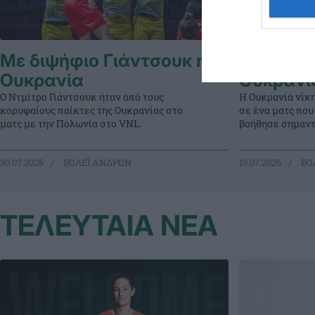
Με διψήφιο Γιάντσουκ η
Με εξαιρ
Ουκρανία
Ουκρανί
Ο Ντμίτρο Γιάντσουκ ήταν από τους
Η Ουκρανία νίκη
κορυφαίους παίκτες της Ουκρανίας στο
σε ένα ματς που
ματς με την Πολωνία στο VNL.
βοήθησε σημαντ
30.07.2026
ΒΟΛΕΪ ΑΝΔΡΩΝ
19.07.2026
ΒΟ
ΤΕΛΕΥΤΑΙΑ ΝΕΑ