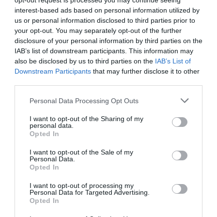
opt-out request is processed you may continue seeing
οποία κατέλαβε την ένατη θέση στη σπάθη γυναικών, στο
interest-based ads based on personal information utilized by
Ευρωπαϊκό Πρωτάθλημα Ξιφασκίας που διεξάγεται στο
us or personal information disclosed to third parties prior to
Αντονί της Γαλλίας.
your opt-out. You may separately opt-out of the further
disclosure of your personal information by third parties on the
16.06.2026
ΞΙΦΑΣΚΙΑ
IAB’s list of downstream participants. This information may
also be disclosed by us to third parties on the
IAB’s List of
Downstream Participants
that may further disclose it to other
third parties.
Please note that this website/app uses one or more Google
Personal Data Processing Opt Outs
services and may gather and store information including but
not limited to your visit or usage behaviour. You may click to
I want to opt-out of the Sharing of my
personal data.
grant or deny consent to Google and its third-party tags to
Opted In
use your data for below specified purposes in below Google
consent section.
I want to opt-out of the Sale of my
Personal Data.
Opted In
I want to opt-out of processing my
Personal Data for Targeted Advertising.
Πρωταθλήτρια η Καλλιόπη
Opted In
Ιωαννίδου στο πρωτάθλημα