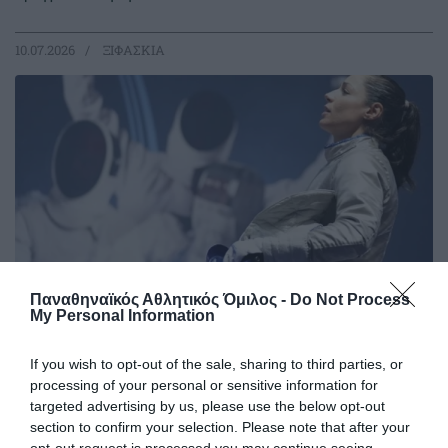
10.07.2026
ΞΙΦΑΣΚΙΑ
Παναθηναϊκός Αθλητικός Όμιλος -
Do Not Process
My Personal Information
Δυνατή Γεωργιάδου στο
If you wish to opt-out of the sale, sharing to third parties, or
Ευρωπαϊκό
processing of your personal or sensitive information for
targeted advertising by us, please use the below opt-out
Μια ακόμη δυνατή παρουσία σε μεγάλη διεθνή
section to confirm your selection. Please note that after your
διοργάνωση πραγματοποίησε η Δέσποινα Γεωργιάδου, η