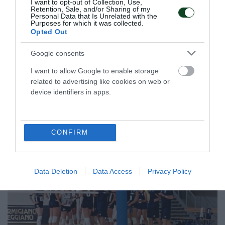
I want to opt-out of Collection, Use,
βετεράνων
Retention, Sale, and/or Sharing of my
Personal Data that Is Unrelated with the
Η Καλλιόπη Ιωαννίδου κατέκτησε το χρυσό μετάλλιο στο
Purposes for which it was collected.
Opted Out
πρωτάθλημα βετεράνων στο ξίφος μονομαχίας.
Google consents
13.06.2026
ΞΙΦΑΣΚΙΑ
I want to allow Google to enable storage
related to advertising like cookies on web or
device identifiers in apps.
ΤΕΛΕΥΤΑΙΑ ΝΕΑ
CONFIRM
Data Deletion
Data Access
Privacy Policy