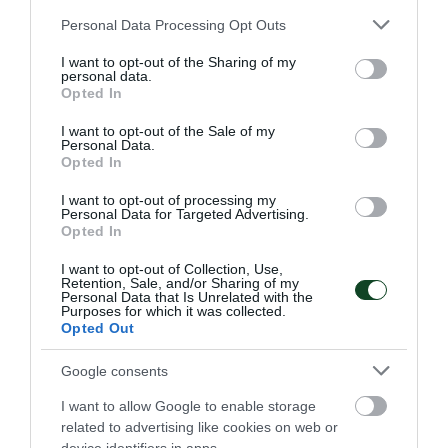
βετεράνων
Please note that this website/app uses one or more Google
Personal Data Processing Opt Outs
Η Καλλιόπη Ιωαννίδου κατέκτησε το χρυσό μετάλλιο στο
services and may gather and store information including but
πρωτάθλημα βετεράνων στο ξίφος μονομαχίας.
not limited to your visit or usage behaviour. You may click to
I want to opt-out of the Sharing of my
personal data.
grant or deny consent to Google and its third-party tags to
Opted In
use your data for below specified purposes in below Google
13.06.2026
ΞΙΦΑΣΚΙΑ
consent section.
I want to opt-out of the Sale of my
Personal Data.
Opted In
ΤΕΛΕΥΤΑΙΑ ΝΕΑ
I want to opt-out of processing my
Personal Data for Targeted Advertising.
Opted In
I want to opt-out of Collection, Use,
Retention, Sale, and/or Sharing of my
Personal Data that Is Unrelated with the
Purposes for which it was collected.
Opted Out
Google consents
I want to allow Google to enable storage
related to advertising like cookies on web or