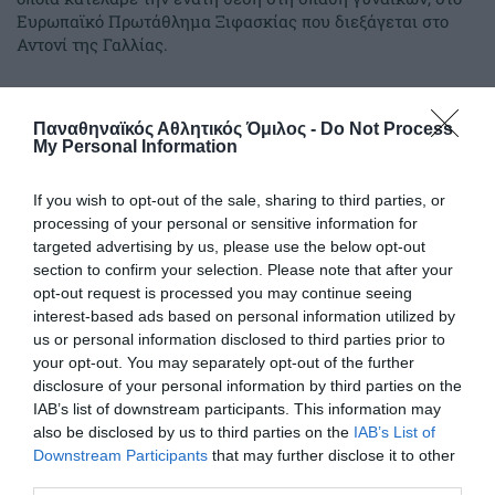
Ευρωπαϊκό Πρωτάθλημα Ξιφασκίας που διεξάγεται στο
Αντονί της Γαλλίας.
16.06.2026
ΞΙΦΑΣΚΙΑ
Παναθηναϊκός Αθλητικός Όμιλος -
Do Not Process
My Personal Information
If you wish to opt-out of the sale, sharing to third parties, or
processing of your personal or sensitive information for
targeted advertising by us, please use the below opt-out
section to confirm your selection. Please note that after your
opt-out request is processed you may continue seeing
interest-based ads based on personal information utilized by
us or personal information disclosed to third parties prior to
your opt-out. You may separately opt-out of the further
disclosure of your personal information by third parties on the
IAB’s list of downstream participants. This information may
also be disclosed by us to third parties on the
IAB’s List of
Πρωταθλήτρια η Καλλιόπη
Downstream Participants
that may further disclose it to other
Ιωαννίδου στο πρωτάθλημα
third parties.