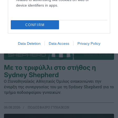
device identifiers in apps.
CONFIRM
Data Deletion
Data Access
Privacy Policy
Με το τριφύλλι στο στήθος η
Sydney Shepherd
Ο Παναθηναϊκός Αθλητικός Όμιλος ανακοινώνει την
έναρξη της συνεργασίας του με τη Sydney Shepherd για το
τμήμα ποδοσφαίρου γυναικών.
06.08.2026
ΠΟΔΟΣΦΑΙΡΟ ΓΥΝΑΙΚΩΝ