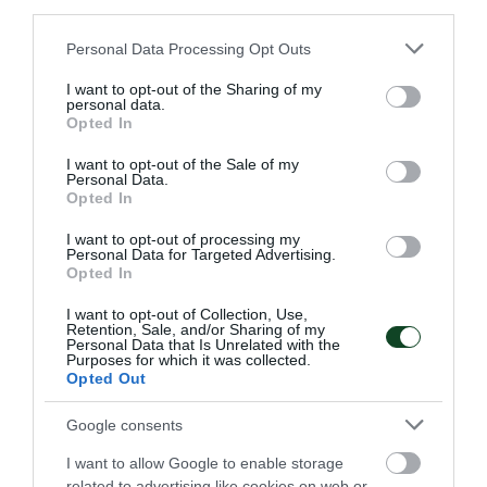
third parties.
Please note that this website/app uses one or more Google
Personal Data Processing Opt Outs
services and may gather and store information including but
not limited to your visit or usage behaviour. You may click to
I want to opt-out of the Sharing of my
personal data.
grant or deny consent to Google and its third-party tags to
Opted In
use your data for below specified purposes in below Google
consent section.
I want to opt-out of the Sale of my
Personal Data.
Το πάλεψε ο Καπνόπουλος
Opted In
Ο Παναγιώτης Καπνόπουλος συμμετείχε στον
I want to opt-out of processing my
προκριματικό στο 1μ. Α΄ Κατηγορίας στο ευρωπαϊκό
Personal Data for Targeted Advertising.
καταδύσεων Εφήβων - Νεανίδων.
Opted In
I want to opt-out of Collection, Use,
Retention, Sale, and/or Sharing of my
24.06.2026
ΑΚΑΔΗΜΙΑ ΚΑΤΑΔΥΣΕΩΝ
Personal Data that Is Unrelated with the
Purposes for which it was collected.
Opted Out
ΤΕΛΕΥΤΑΙΑ ΝΕΑ
Google consents
I want to allow Google to enable storage
related to advertising like cookies on web or