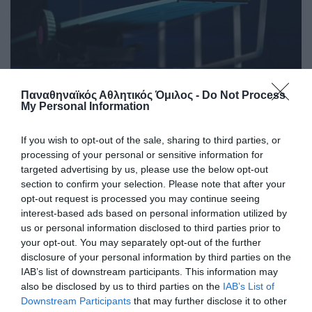
Παναθηναϊκός Αθλητικός Όμιλος -
Do Not Process
My Personal Information
Τα έδωσε όλα η Καρακώστα
If you wish to opt-out of the sale, sharing to third parties, or
Η Ιωάννα Στυλιανή Καρακώστα συμμετείχε στον
processing of your personal or sensitive information for
προκριματικό στη σταθερά Α΄Κατηγορίας στο ευρωπαϊκό
targeted advertising by us, please use the below opt-out
πρωτάθλημα καταδύσεων Εφήβων - Νεανίδων.
section to confirm your selection. Please note that after your
opt-out request is processed you may continue seeing
interest-based ads based on personal information utilized by
24.06.2026
ΑΚΑΔΗΜΙΑ ΚΑΤΑΔΥΣΕΩΝ
us or personal information disclosed to third parties prior to
your opt-out. You may separately opt-out of the further
disclosure of your personal information by third parties on the
IAB’s list of downstream participants. This information may
also be disclosed by us to third parties on the
IAB’s List of
Downstream Participants
that may further disclose it to other