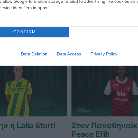
o allow Google to enable storage related to advertising like cookies on
evice identifiers in apps.
ΑΚΙ
09.07.2026
ΣΚΑΚΙ
CONFIRM
Data Deletion
Data Access
Privacy Policy
 η Lalia Storti
Στον Παναθηναϊκ
Peace Efih