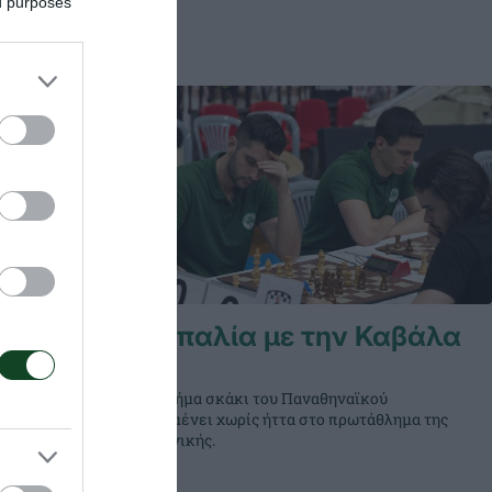
ed purposes
ν ΟΦΗ
Ισοπαλία με την Καβάλα
ιν το
Το τμήμα σκάκι του Παναθηναϊκού
παραμένει χωρίς ήττα στο πρωτάθλημα της
 την έκτη
Α' Εθνικής.
κάκι.