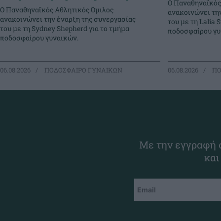
Ο Παναθηναϊκός
Ο Παναθηναϊκός Αθλητικός Όμιλος
ανακοινώνει τη
ανακοινώνει την έναρξη της συνεργασίας
του με τη Lalia S
του με τη Sydney Shepherd για το τμήμα
ποδοσφαίρου γυ
ποδοσφαίρου γυναικών.
06.08.2026
ΠΟΔΟΣΦΑΙΡΟ ΓΥΝΑΙΚΩΝ
06.08.2026
ΠΟ
Με την εγγραφή σ
και