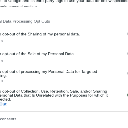
 to Google and its third-party tags to use your data for below specifi
ogle consent section.
l Data Processing Opt Outs
o opt-out of the Sharing of my personal data.
In
o opt-out of the Sale of my Personal Data.
In
to opt-out of processing my Personal Data for Targeted
ing.
In
ητής στο σκάκι!
Νίκη κόντρα στο
o opt-out of Collection, Use, Retention, Sale, and/or Sharing
μία αγωνιστική πρ
ersonal Data that Is Unrelated with the Purposes for which it
lected.
 κατέκτησε το πανελλήνιο
φινάλε
Out
Εθνικής στο σκάκι δίνοντας
ν 1865ο τίτλο στην ιστορία
Ο Παναθηναϊκός νίκησε τον ΟΦΗ
consents
αγωνιστική της Α Εθνικής στο σ