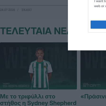
I want t
web or d
24.07.2026
ΣΚΑΚΙ
10.07.2026
ΣΚ
ΤΕΛΕΥΤΑΙΑ ΝΕΑ
Με το τριφύλλι στο
«Πράσινη»
στήθος η Sydney Shepherd