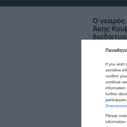
Ο νεαρός
Άκης Κου
διαδικτυα
Παναθηναϊ
Ο «πράσινος»
If you wish 
Τάξης του Δημ
sensitive in
Δημοτικού.
confirm you
continue se
Η διοργάνωση
information 
further disc
participants
Downstream 
Please note
information 