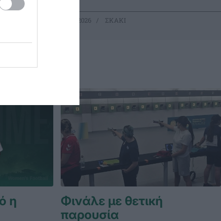
08.07.2026
ΣΚΑΚΙ
ό η
Φινάλε με θετική
παρουσία