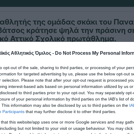
 αθλητής της ομάδας σκάκι του Παν
βάτσος κράτησε ψηλά την πράσινη σ
κό Αττικό Σχολικό πρωτάθλημα.
κός Αθλητικός Όμιλος -
Do Not Process My Personal Infor
 σκακιστής κατέκτησε το χρυσό μετάλλιο στα παιδ
to opt-out of the sale, sharing to third parties, or processing of your per
οτικού και το ασημένιο μετάλλιο στις τάξεις Γ΄-Δ
formation for targeted advertising by us, please use the below opt-out s
r selection. Please note that after your opt-out request is processed y
eing interest-based ads based on personal information utilized by us or
 είχε μεγάλη επιτυχία και συμμετείχαν 110 παιδιά
disclosed to third parties prior to your opt-out. You may separately opt-
losure of your personal information by third parties on the IAB’s list of
. This information may also be disclosed by us to third parties on the
IA
Participants
that may further disclose it to other third parties.
 that this website/app uses one or more Google services and may gath
including but not limited to your visit or usage behaviour. You may click 