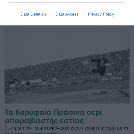
για την ομάδα ποδοσφαίρου γυναικών.
Data Deletion
Data Access
Privacy Policy
07.08.2026
ΠΟΔΟΣΦΑΙΡΟ ΓΥΝΑΙΚΩΝ
Τα Κορυφαία Πράσινα σερί
απαραβίαστης εστίας
Οι «πράσινοι» τερματοφύλακες έχουν γράψει ιστορία με τα