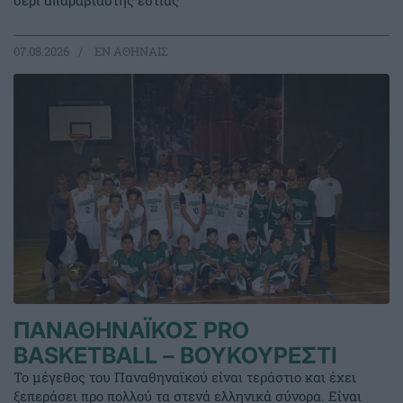
σερί απαραβίαστης εστίας
07.08.2026
EΝ ΑΘΗΝΑΙΣ
ΠΑΝΑΘΗΝΑΪΚΟΣ PRO
BASKETBALL – ΒΟΥΚΟΥΡΕΣΤΙ
Το μέγεθος του Παναθηναϊκού είναι τεράστιο και έχει
ξεπεράσει προ πολλού τα στενά ελληνικά σύνορα. Είναι