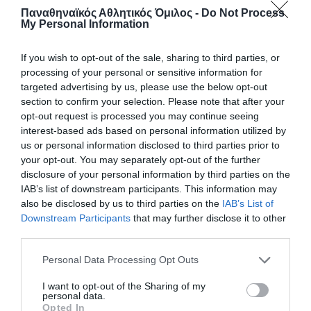
στο μέτωπο και ένα βράδυ συνέλαβε ένα
Παναθηναϊκός Αθλητικός Όμιλος -
Do Not Process
My Personal Information
βράδυ μόνος του τρεις Ιταλούς τους
αιχμαλώτισε και τους οδήγησε στη μονάδα
If you wish to opt-out of the sale, sharing to third parties, or
του.
processing of your personal or sensitive information for
targeted advertising by us, please use the below opt-out
Ήταν η σειρά του να πάει στη βρύση να
section to confirm your selection. Please note that after your
γεμίσει τα παγούρια νερό. Εκεί διαπίστωσε
opt-out request is processed you may continue seeing
interest-based ads based on personal information utilized by
πως υπήρχαν τρεις Ιταλοί, τους αιφνιδίασε και
us or personal information disclosed to third parties prior to
τους αφόπλισε, πέταξε τα όπλα τους και με
your opt-out. You may separately opt-out of the further
disclosure of your personal information by third parties on the
απειλές τους οδήγησε στη μονάδα του στην
IAB’s list of downstream participants. This information may
Ξινοπηγή…
also be disclosed by us to third parties on the
IAB’s List of
Downstream Participants
that may further disclose it to other
Έφυγε από τη ζωή το 1959 σε ηλικία 60 ετών.
third parties.
Please note that this website/app uses one or more Google
Personal Data Processing Opt Outs
services and may gather and store information including but
not limited to your visit or usage behaviour. You may click to
I want to opt-out of the Sharing of my
personal data.
grant or deny consent to Google and its third-party tags to
Opted In