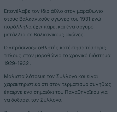
Επανέλαβε τον ίδιο άθλο στον μαραθώνιο
στους Βαλκανικούς αγώνες του 1931 ενώ
παράλληλα έχει πάρει και ένα αργυρό
μετάλλιο σε Βαλκανικούς αγώνες.
Ο «πράσινος» αθλητής κατέκτησε τέσσερις
τίτλους στον μαραθώνιο το χρονικό διάστημα
1929-1932 .
Μάλιστα λάτρευε τον Σύλλογο και είναι
χαρακτηριστικό ότι στον τερματισμό συνήθως
έπαιρνε ένα σημαιάκι του Παναθηναϊκού για
να δοξάσει τον Σύλλογο.
Ο εφημεριδοπώλης στο επάγγελμα υπηρέτησε