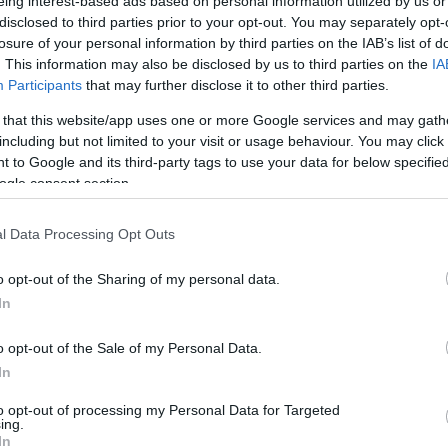
eing interest-based ads based on personal information utilized by us or
disclosed to third parties prior to your opt-out. You may separately opt-
losure of your personal information by third parties on the IAB’s list of
. This information may also be disclosed by us to third parties on the
IA
Participants
that may further disclose it to other third parties.
 that this website/app uses one or more Google services and may gath
including but not limited to your visit or usage behaviour. You may click 
η Σταμούλη και
 to Google and its third-party tags to use your data for below specifi
ogle consent section.
του Μπότσια!
 εντάσσει στο έμψυχο
l Data Processing Opt Outs
ον Νίκο Σταμούλη και
κοινώνει την έναρξη του
o opt-out of the Sharing of my personal data.
ια του Συλλόγου.
In
ΟΤΣΙΑ
o opt-out of the Sale of my Personal Data.
In
to opt-out of processing my Personal Data for Targeted
ing.
In
«
1
…
4
5
6