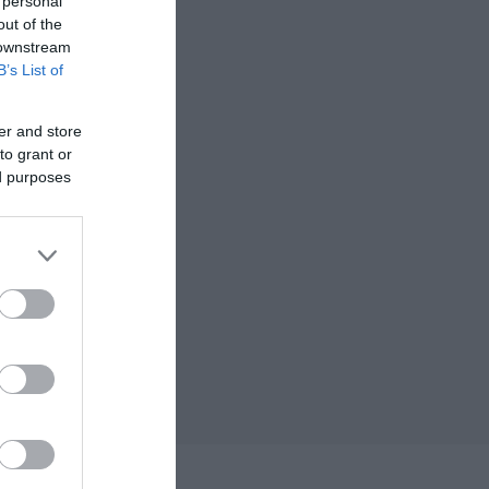
 personal
out of the
 downstream
B’s List of
er and store
to grant or
ed purposes