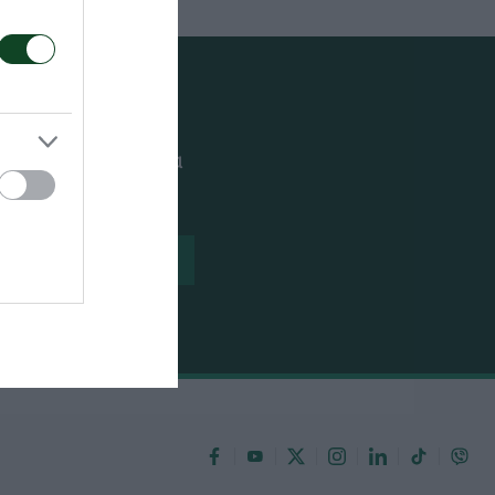
ουθείς όλα τα νέα
ίλου