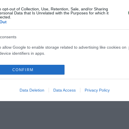
o opt-out of Collection, Use, Retention, Sale, and/or Sharing
ersonal Data that Is Unrelated with the Purposes for which it
lected.
Out
NEWSLETTER
consents
ου στο Newsletter μπορείς εύκολα να παρακολ
o allow Google to enable storage related to advertising like cookies on
 τις εξελίξεις του Παναθηναϊκού Αθλητικού Ομ
evice identifiers in apps.
CONFIRM
Data Deletion
Data Access
Privacy Policy