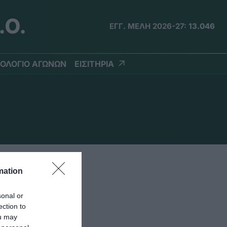
.Ο.
ΕΓΓ. ΜΕΛΗ 2026-27:
13.046
ΟΛΟΓΙΟ ΑΓΩΝΩΝ
ΕΙΣΙΤΗΡΙΑ
mation
sonal or
ection to
ou may