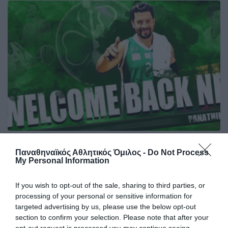
Νέλσον η… επιστροφή!
Παναθηναϊκός Αθλητικός Όμιλος -
Do Not Process
Ξανά στα πράσινα ο διεθνής Κολομβιανός άσσος με το πολύ
My Personal Information
βαρύ βιογραφικό, Νέλσον Χάιμε Σανζ Λοντόνο που έρχεται
στην Αθήνα για να συνεχίσει τη …δουλειά που άφησε στη
If you wish to opt-out of the sale, sharing to third parties, or
μέση ελέω Covid.
processing of your personal or sensitive information for
targeted advertising by us, please use the below opt-out
section to confirm your selection. Please note that after your
06.10.2020
ΜΠΑΣΚΕΤ ΜΕ ΑΜΑΞΙΔΙΟ