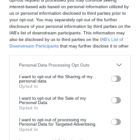
opt-out request is processed you may continue seeing
interest-based ads based on personal information utilized by
us or personal information disclosed to third parties prior to
your opt-out. You may separately opt-out of the further
disclosure of your personal information by third parties on the
IAB’s list of downstream participants. This information may
also be disclosed by us to third parties on the
IAB’s List of
Downstream Participants
that may further disclose it to other
third parties.
Please note that this website/app uses one or more Google
Personal Data Processing Opt Outs
services and may gather and store information including but
not limited to your visit or usage behaviour. You may click to
I want to opt-out of the Sharing of my
personal data.
grant or deny consent to Google and its third-party tags to
Opted In
use your data for below specified purposes in below Google
«Πράσινος» ο Χριστόφορος και
consent section.
I want to opt-out of the Sale of my
Personal Data.
στο μπάσκετ με αμαξίδιο!
Opted In
Στην ομάδα της καρδιάς του, έπειτα από τέσσερα
επιτυχημένα χρόνια στον ΑΣΚΑ Ηρακλείου θα αγωνίζεται
I want to opt-out of processing my
Personal Data for Targeted Advertising.
ο Παναγιώτης Χριστόφορος και στο μπάσκετ με αμαξίδιο,
Opted In
ενώ είχε ήδη δελτίο στο «τριφύλλι» για τα υπόλοιπα
αγωνίσματα της ΕΑΟΜ ΑμεΑ.