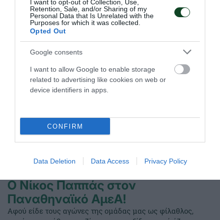
I want to opt-out of Collection, Use,
Retention, Sale, and/or Sharing of my
Personal Data that Is Unrelated with the
Purposes for which it was collected.
01.10.2020
ΜΠΑΣΚΕΤ ΜΕ ΑΜΑΞΙΔΙΟ
Opted Out
Google consents
I want to allow Google to enable storage
related to advertising like cookies on web or
device identifiers in apps.
CONFIRM
Data Deletion
Data Access
Privacy Policy
Ο Νίκος Παππάς στον
Παναθηναϊκό ΑμεΑ!
Αφού είδε τους αγώνες της ομάδας μας ως φίλαθλος,