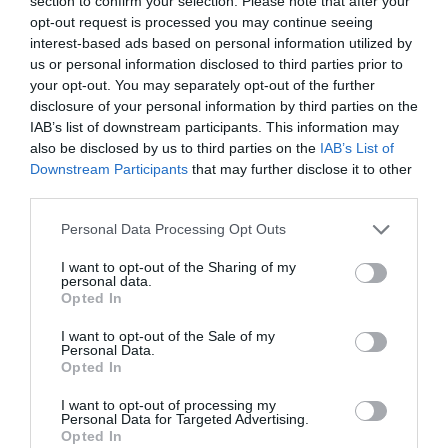
section to confirm your selection. Please note that after your
opt-out request is processed you may continue seeing
31.07.2020
ΒΟΛΕΪ ΓΥΝΑΙΚΩΝ
interest-based ads based on personal information utilized by
us or personal information disclosed to third parties prior to
your opt-out. You may separately opt-out of the further
disclosure of your personal information by third parties on the
IAB’s list of downstream participants. This information may
also be disclosed by us to third parties on the
IAB’s List of
Downstream Participants
that may further disclose it to other
third parties.
Please note that this website/app uses one or more Google
Personal Data Processing Opt Outs
services and may gather and store information including but
not limited to your visit or usage behaviour. You may click to
I want to opt-out of the Sharing of my
personal data.
grant or deny consent to Google and its third-party tags to
Opted In
use your data for below specified purposes in below Google
consent section.
I want to opt-out of the Sale of my
Personal Data.
«Πράσινη» η Κασδοβασίλη
Opted In
Ο Παναθηναϊκός Αθλητικός Όμιλος ανακοινώνει την
έναρξη της συνεργασίας του με την κεντρική Ιωάννα
I want to opt-out of processing my
Personal Data for Targeted Advertising.
Κασδοβασίλη για την αγωνιστική σεζόν 2020-21 στο
Opted In
γυναικείο τμήμα βόλεϊ.