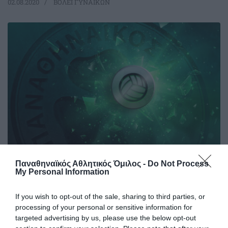
02.08.2020
ΒΟΛΕΪ ΓΥΝΑΙΚΩΝ
Παναθηναϊκός Αθλητικός Όμιλος -
Do Not Process
Στον πρώτο όμιλο τα «φίνα
My Personal Information
κορίτσια»
Πραγματοποιήθηκε η κλήρωση του πρωταθλήματος της
If you wish to opt-out of the sale, sharing to third parties, or
Volleyleague γυναικών και ο Παναθηναϊκός κληρώθηκε
processing of your personal or sensitive information for
στον πρώτο όμιλο.
targeted advertising by us, please use the below opt-out