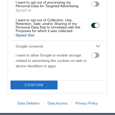
Η γυναικεία ομάδα μπάσκετ του Παναθηναϊκού
I want to opt-out of processing my
επιβλήθηκε του ΕΣΚΔ Ιωνίας με 88-43 και πραγματοποίησε
Personal Data for Targeted Advertising.
Opted In
μια ακόμα εξαιρετική εμφάνιση στον κατάμεστο «Τάφο του
Ινδού» και βρίσκεται μόνη στην πρώτη θέση της
I want to opt-out of Collection, Use,
βαθμολογίας.
Retention, Sale, and/or Sharing of my
Personal Data that Is Unrelated with the
Purposes for which it was collected.
Opted Out
06.12.2025
ΜΠΑΣΚΕΤ ΓΥΝΑΙΚΩΝ
Google consents
I want to allow Google to enable storage
related to advertising like cookies on web or
device identifiers in apps.
CONFIRM
Data Deletion
Data Access
Privacy Policy