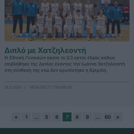
Διπλό με Χατζηλεοντή
Η Εθνική Γυναικών έκανε το 2/2 εκτός έδρας καθώς
επιβλήθηκε της Δανίας έχοντας την Ιωάννα Χατζηλεοντή
στη σύνθεση της ενώ δεν αγωνίστηκε η Κριμίλη.
18.11.2025
ΜΠΑΣΚΕΤ ΓΥΝΑΙΚΩΝ
«
1
…
5
6
7
8
9
…
60
»