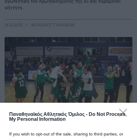
αγωνιστική του πρωταθλήματος της Α1 και παραμένει
αήττητη.
14.12.2025
ΜΠΑΣΚΕΤ ΓΥΝΑΙΚΩΝ
Παναθηναϊκός Αθλητικός Όμιλος -
Do Not Process
My Personal Information
Παναθηναϊκός…Αστέρας!
Ο Σύλλογος πέτυχε μια σπουδαία ευρωπαϊκή νίκη κόντρα
If you wish to opt-out of the sale, sharing to third parties, or