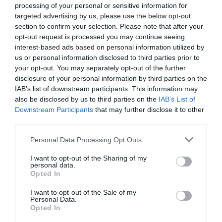
στον Ερυθρό Αστέρα με 85-76 και έθεσε σοβαρή
processing of your personal or sensitive information for
υποψηφιότητα για την πρόκριση στις 16 του Eurocup.
targeted advertising by us, please use the below opt-out
Θερμή συμπαράσταση από 600 «αιώνια πιστούς».
section to confirm your selection. Please note that after your
opt-out request is processed you may continue seeing
interest-based ads based on personal information utilized by
11.12.2025
ΜΠΑΣΚΕΤ ΓΥΝΑΙΚΩΝ
us or personal information disclosed to third parties prior to
your opt-out. You may separately opt-out of the further
disclosure of your personal information by third parties on the
IAB’s list of downstream participants. This information may
also be disclosed by us to third parties on the
IAB’s List of
Downstream Participants
that may further disclose it to other
third parties.
Please note that this website/app uses one or more Google
Personal Data Processing Opt Outs
services and may gather and store information including but
not limited to your visit or usage behaviour. You may click to
I want to opt-out of the Sharing of my
personal data.
grant or deny consent to Google and its third-party tags to
Opted In
use your data for below specified purposes in below Google
consent section.
I want to opt-out of the Sale of my
Personal Data.
Opted In
Ακαταμάχητες!