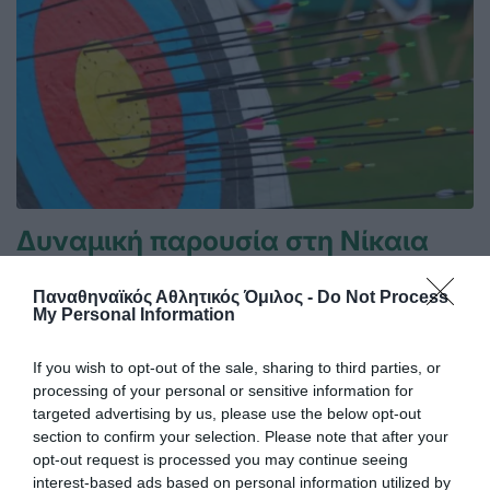
Δυναμική παρουσία στη Νίκαια
Οι αθλητές και οι αθλήτριες του Παναθηναϊκού
πραγματοποίησαν δυναμικές εμφανίσεις στους αγώνες
Παναθηναϊκός Αθλητικός Όμιλος -
Do Not Process
τοξοβολίας που διεξήχθησαν στο Δημοτικό Γήπεδο Νίκαιας,
My Personal Information
καταγράφοντας υψηλές επιδόσεις και σταθερή παρουσία
στις κορυφαίες θέσεις των κατηγοριών τους.
If you wish to opt-out of the sale, sharing to third parties, or
processing of your personal or sensitive information for
targeted advertising by us, please use the below opt-out
20.06.2026
ΤΟΞΟΒΟΛΙΑ
section to confirm your selection. Please note that after your
opt-out request is processed you may continue seeing
interest-based ads based on personal information utilized by