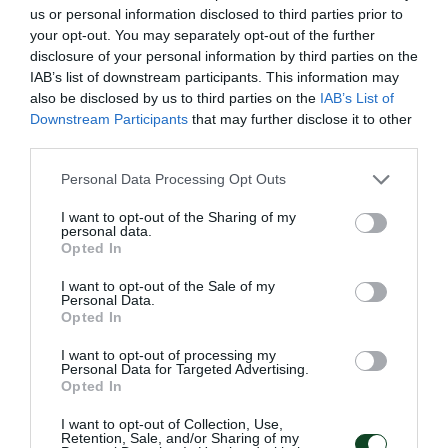
us or personal information disclosed to third parties prior to
your opt-out. You may separately opt-out of the further
disclosure of your personal information by third parties on the
IAB’s list of downstream participants. This information may
also be disclosed by us to third parties on the
IAB’s List of
Downstream Participants
that may further disclose it to other
third parties.
Please note that this website/app uses one or more Google
Personal Data Processing Opt Outs
services and may gather and store information including but
not limited to your visit or usage behaviour. You may click to
I want to opt-out of the Sharing of my
personal data.
grant or deny consent to Google and its third-party tags to
Με Θέμελη η Εθνική Ομάδα
Opted In
use your data for below specified purposes in below Google
Τοξοβολίας για τους
consent section.
I want to opt-out of the Sale of my
Μεσογειακούς αγώνες
Personal Data.
Opted In
Ο Παναγιώτης Θέμελης του Παναθηναϊκού είναι στην
αποστολή της Εθνικής Ομάδας Τοξοβολίας για τους
I want to opt-out of processing my
Μεσογειακούς αγώνες.
Personal Data for Targeted Advertising.
Opted In
I want to opt-out of Collection, Use,
09.06.2026
ΤΟΞΟΒΟΛΙΑ
Retention, Sale, and/or Sharing of my