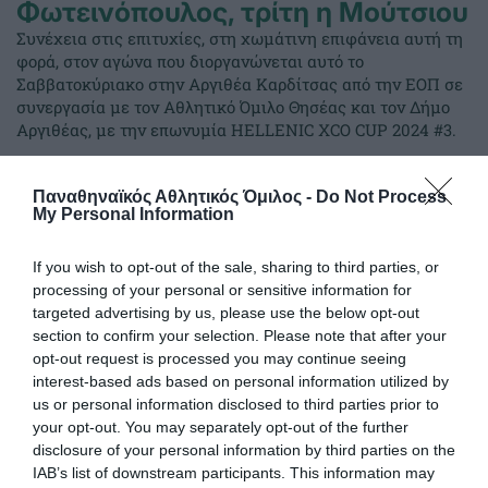
Φωτεινόπουλος, τρίτη η Μούτσιου
Συνέχεια στις επιτυχίες, στη χωμάτινη επιφάνεια αυτή τη
φορά, στον αγώνα που διοργανώνεται αυτό το
Σαββατοκύριακο στην Αργιθέα Καρδίτσας από την ΕΟΠ σε
συνεργασία με τον Αθλητικό Όμιλο Θησέας και τον Δήμο
Αργιθέας, με την επωνυμία HELLENIC XCO CUP 2024 #3.
15.07.2024
ΑΚΑΔΗΜΙΑ ΠΟΔΗΛΑΣΙΑΣ
Παναθηναϊκός Αθλητικός Όμιλος -
Do Not Process
My Personal Information
If you wish to opt-out of the sale, sharing to third parties, or
processing of your personal or sensitive information for
targeted advertising by us, please use the below opt-out
section to confirm your selection. Please note that after your
opt-out request is processed you may continue seeing
interest-based ads based on personal information utilized by
us or personal information disclosed to third parties prior to
your opt-out. You may separately opt-out of the further
disclosure of your personal information by third parties on the
IAB’s list of downstream participants. This information may