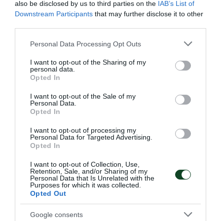
also be disclosed by us to third parties on the
IAB’s List of
Downstream Participants
that may further disclose it to other
Διακρίσεις παρά τις ατυχίες στο
third parties.
Πρωτάθλημα Αττικής Δρόμου
Please note that this website/app uses one or more Google
2024
Personal Data Processing Opt Outs
services and may gather and store information including but
Δύο στα δύο τα βάθρα στο Πρωτάθλημα Αττικής Δρόμου
not limited to your visit or usage behaviour. You may click to
I want to opt-out of the Sharing of my
που διοργανώθηκε από την Τ.Ε.Π.Α. και τον Ποδηλατικό
personal data.
grant or deny consent to Google and its third-party tags to
Opted In
Σύλλογο Κρόνο Νικαίας και διεξήχθη στο Κωπηλατοδρόμιο
use your data for below specified purposes in below Google
του Σχοινιά την Κυριακή 2/6.
consent section.
I want to opt-out of the Sale of my
Personal Data.
Opted In
04.06.2024
ΑΚΑΔΗΜΙΑ ΠΟΔΗΛΑΣΙΑΣ
I want to opt-out of processing my
Personal Data for Targeted Advertising.
Opted In
ΤΕΛΕΥΤΑΙΑ ΝΕΑ
I want to opt-out of Collection, Use,
Retention, Sale, and/or Sharing of my
Personal Data that Is Unrelated with the
Purposes for which it was collected.
Opted Out
Google consents