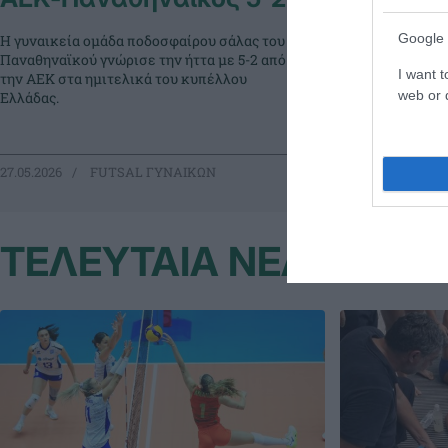
Η γυναικεία ομά
Google 
Η γυναικεία ομάδα ποδοσφαίρου σάλας του
κατέκτησε την 
Παναθηναϊκού γνώρισε την ήττα με 5-2 από
καθώς νίκησε κα
I want t
την ΑΕΚ στα ημιτελικά του κυπέλλου
Ικόνιο, αυτή τη 
web or d
Ελλάδας.
Βράβευση της Π
της διοργάνωσης
27.05.2026
FUTSAL ΓΥΝΑΙΚΩΝ
15.05.2026
FU
ΤΕΛΕΥΤΑΙΑ ΝΕΑ