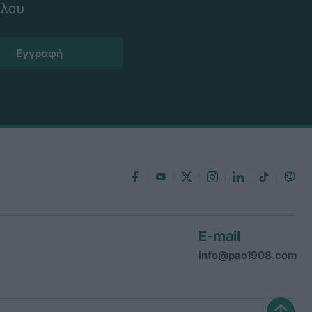
ίλου
E-mail
info@pao1908.com
↑