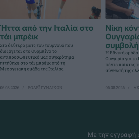
Ήττα από την Ιταλία στο
Νίκη κόν
τάι μπρέικ
Ουγγαρί
συμβολή
Στο δεύτερο ματς του τουρνουά που
διεξάγεται στο Ουρμπίνο το
Η Εθνική ομάδα
αντιπροσωπευτικό μας συγκρότημα
Ουγγαρία για τ
ηττήθηκε στο τάι μπρέικ από τη
πέντε παίκτες 
Μεσογειακή ομάδα της Ιταλίας.
σύνθεσή της αλλ
06.08.2026
ΒΟΛΕΪ ΓΥΝΑΙΚΩΝ
06.08.2026
ΑΚ
Με την εγγραφή σ