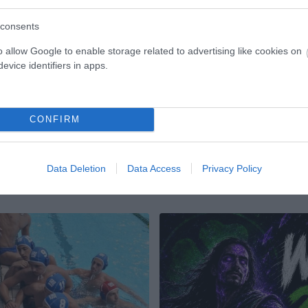
δα futsal του Παναθηναϊκού
consents
Τρίτη θέση στο Πρωτάθλημα
Ο Παναθηναϊκός νίκησε με 6-0 τ
ι για δεύτερη φορά το Νέο
Ικόνιο στον πρώτο αγώνα για τις
o allow Google to enable storage related to advertising like cookies on
φορά στην παράταση με 5-4.
του πρωταθλήματος futsal γυναι
evice identifiers in apps.
λεξίδα ως πρώτη σκόρερ
.
TSAL ΓΥΝΑΙΚΩΝ
06.05.2026
FUTSAL ΓΥΝΑΙΚΩΝ
CONFIRM
Data Deletion
Data Access
Privacy Policy