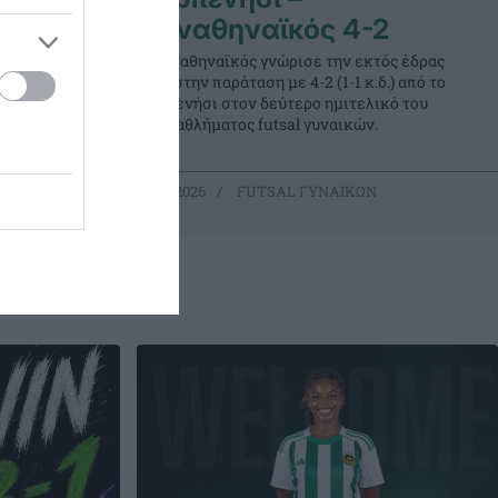
Παναθηναϊκός 4-2
ο Νέο
Ο Παναθηναϊκός γνώρισε την εκτός έδρας
 θέσεις 3-4
ήττα στην παράταση με 4-2 (1-1 κ.δ.) από το
κών.
Καρπενήσι στον δεύτερο ημιτελικό του
πρωταθλήματος futsal γυναικών.
02.05.2026
FUTSAL ΓΥΝΑΙΚΩΝ