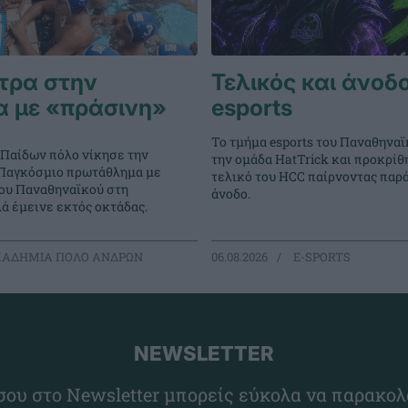
τρα στην
Τελικός και άνοδο
α με «πράσινη»
esports
Το τμήμα esports του Παναθηναϊ
 Παίδων πόλο νίκησε την
την ομάδα HatTrick και προκρίθ
ο Παγκόσμιο πρωτάθλημα με
τελικό του HCC παίρνοντας παρ
του Παναθηναϊκού στη
άνοδο.
ά έμεινε εκτός οκτάδας.
ΑΔΗΜΙΑ ΠΟΛΟ ΑΝΔΡΩΝ
06.08.2026
E-SPORTS
NEWSLETTER
ου στο Newsletter μπορείς εύκολα να παρακολ