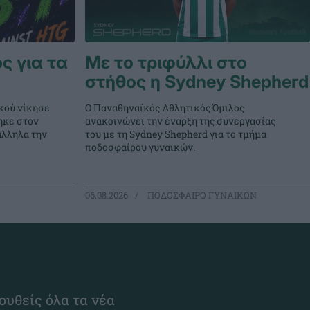
ς για τα
Με το τριφύλλι στο
στήθος η Sydney Shepherd
κού νίκησε
Ο Παναθηναϊκός Αθλητικός Όμιλος
ηκε στον
ανακοινώνει την έναρξη της συνεργασίας
άλληλα την
του με τη Sydney Shepherd για το τμήμα
ποδοσφαίρου γυναικών.
06.08.2026
ΠΟΔΟΣΦΑΙΡΟ ΓΥΝΑΙΚΩΝ
ουθείς όλα τα νέα