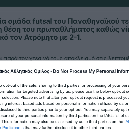
ία ομάδα futsal του Παναθηναϊκού τ
τη θέση του πρωταθλήματος καθώς νί
ικό τον Ατρόμητο με 2-1.
» παρά τον χτεσινό τους αποκλεισμό στις λεπτομ
΄ κατάφεραν και λύγισαν τον αξιόμαχο Ατρόμητο 
κός Αθλητικός Όμιλος -
Do Not Process My Personal Infor
ίτη θέση.
to opt-out of the sale, sharing to third parties, or processing of your per
Παναθηναϊκού πέτυχαν οι Μπριάνα και Δέλιου , τα
formation for targeted advertising by us, please use the below opt-out s
r selection. Please note that after your opt-out request is processed y
ά για να πάρει ο ΠΑΟ τη συγκεκριμένη νίκη κατάτα
eing interest-based ads based on personal information utilized by us or
disclosed to third parties prior to your opt-out. You may separately opt-
 : Πετροπούλου, Ανδρή, Δέλιου, Ανδρικοπούλου, 
losure of your personal information by third parties on the IAB’s list of
μαριανού, Δημητρίου, Λόγου, Ιωάννου, Νταρζάνου
. This information may also be disclosed by us to third parties on the
IA
Participants
that may further disclose it to other third parties.