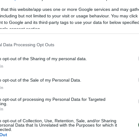
 Μαρουδίτση.
 that this website/app uses one or more Google services and may gath
including but not limited to your visit or usage behaviour. You may click 
 to Google and its third-party tags to use your data for below specifi
ogle consent section.
l Data Processing Opt Outs
o opt-out of the Sharing of my personal data.
In
o opt-out of the Sale of my Personal Data.
In
to opt-out of processing my Personal Data for Targeted
ing.
In
o opt-out of Collection, Use, Retention, Sale, and/or Sharing
ersonal Data that Is Unrelated with the Purposes for which it
lected.
Out
ε την τρίτη θέση
Για την τρίτη θέσ