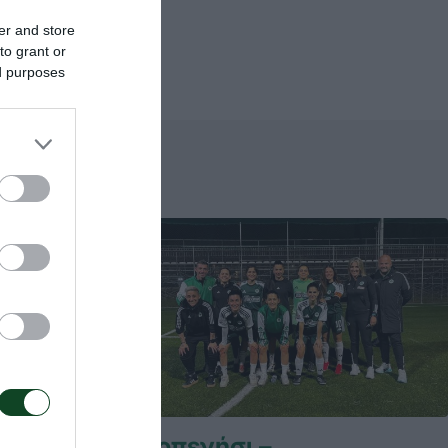
er and store
to grant or
ed purposes
η
Καρπενήσι –