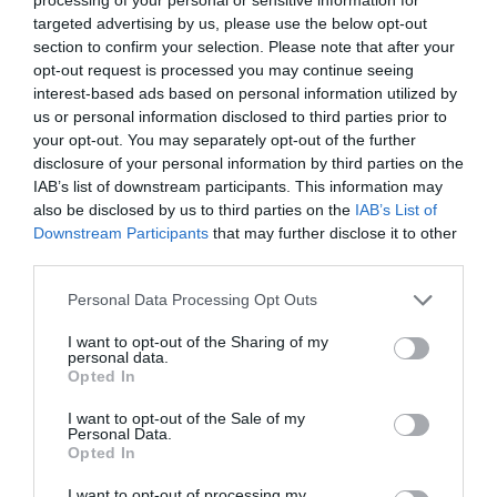
targeted advertising by us, please use the below opt-out
section to confirm your selection. Please note that after your
opt-out request is processed you may continue seeing
interest-based ads based on personal information utilized by
Η Εθνική στον τελικό με 7
us or personal information disclosed to third parties prior to
«πράσινα» γκολ!
your opt-out. You may separately opt-out of the further
Ο Παναθηναϊκός αποτελεί πλέον κεντρικό αιμοδότη της
disclosure of your personal information by third parties on the
Εθνικής και στο πόλο και οι «πράσινοι» οδήγησαν τη
IAB’s list of downstream participants. This information may
«γαλανόλευκη» στον τελικό, δείχνοντας ότι ο Σύλλογος
also be disclosed by us to third parties on the
IAB’s List of
αποτελεί το παρόν και το μέλλον του αντιπροσωπευτικού
Downstream Participants
that may further disclose it to other
συγκροτήματος.
third parties.
Please note that this website/app uses one or more Google
Personal Data Processing Opt Outs
25.07.2026
ΠΟΛΟ ΑΝΔΡΩΝ
services and may gather and store information including but
not limited to your visit or usage behaviour. You may click to
I want to opt-out of the Sharing of my
personal data.
grant or deny consent to Google and its third-party tags to
Opted In
use your data for below specified purposes in below Google
consent section.
I want to opt-out of the Sale of my
Personal Data.
Opted In
I want to opt-out of processing my