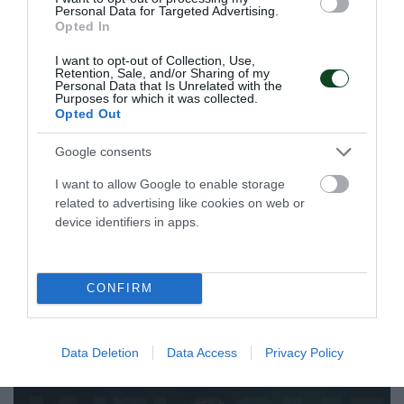
Personal Data for Targeted Advertising.
Opted In
I want to opt-out of Collection, Use,
Retention, Sale, and/or Sharing of my
Personal Data that Is Unrelated with the
Purposes for which it was collected.
Opted Out
Στην τετράδα η Εθνική πόλο με
Google consents
πέντε «πράσινους»
Η Εθνική ομάδα πόλο ανδρών προκρίθηκε στα ημιτελικά
I want to allow Google to enable storage
του Παγκοσμίου Κυπέλλου με πέντε παίκτες του
related to advertising like cookies on web or
Παναθηναϊκού στη σύνθεσή της.
device identifiers in apps.
23.07.2026
ΠΟΛΟ ΑΝΔΡΩΝ
CONFIRM
ΤΕΛΕΥΤΑΙΑ ΝΕΑ
Data Deletion
Data Access
Privacy Policy