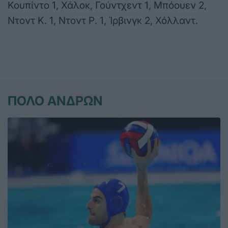
Κουπίντο 1, Χάλοκ, Γούντχεντ 1, Μπόουεν 2,
Ντοντ Κ. 1, Ντοντ Ρ. 1, Ίρβινγκ 2, Χόλλαντ.
ΠΟΛΟ ΑΝΔΡΩΝ