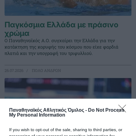
Παγκόσμια Ελλάδα με πράσινο
χρώμα
Ο Παναθηναϊκός Α.Ο. συγχαίρει την Ελλάδα για την
κατάκτηση της κορυφής του κόσμου που είχε φαρδιά
πλατιά και την υπογραφή του τριφυλλιού.
26.07.2026
ΠΟΛΟ ΑΝΔΡΩΝ
Παναθηναϊκός Αθλητικός Όμιλος -
Do Not Process
My Personal Information
If you wish to opt-out of the sale, sharing to third parties, or
processing of your personal or sensitive information for