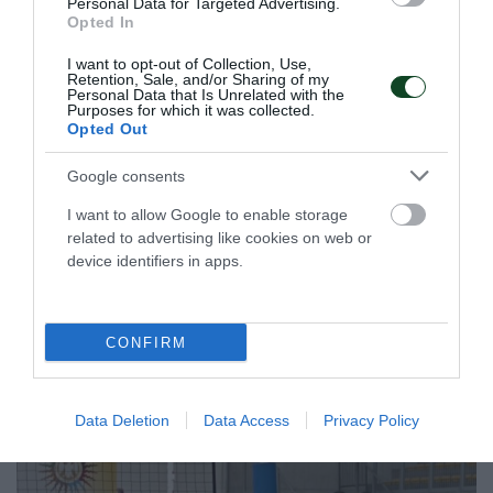
Personal Data for Targeted Advertising.
Opted In
I want to opt-out of Collection, Use,
Νίκη και πανέτοιμος για… τελικό
Retention, Sale, and/or Sharing of my
Personal Data that Is Unrelated with the
Ο Παναθηναϊκός επιβλήθηκε εκτός έδρας του Πήγασου
Purposes for which it was collected.
Opted Out
στην Αγία Παρασκευή με 12-2 και στρέφει την προσοχή του
στο καθοριστικό εκτός έδρας ματς με τους
Google consents
Θρακομακεδόνες.
I want to allow Google to enable storage
related to advertising like cookies on web or
26.04.2026
FUTSAL ΑΝΔΡΩΝ
device identifiers in apps.
ΤΕΛΕΥΤΑΙΑ ΝΕΑ
CONFIRM
Data Deletion
Data Access
Privacy Policy