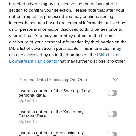
targeted advertising by us, please use the below opt-out
section to confirm your selection. Please note that after your
opt-out request is processed you may continue seeing
interest-based ads based on personal information utilized by
Σπουδαία νίκη και παραμονή
us or personal information disclosed to third parties prior to
Ο Παναθηναϊκός νίκησε εκτός έδρας τους
your opt-out. You may separately opt-out of the further
Θρακομακεδόνες με 8-5 και σφράγισε μαθηματικά την
disclosure of your personal information by third parties on the
παραμονή του στην futsal super league.
IAB’s list of downstream participants. This information may
also be disclosed by us to third parties on the
IAB’s List of
Downstream Participants
that may further disclose it to other
03.05.2026
FUTSAL ΑΝΔΡΩΝ
third parties.
Please note that this website/app uses one or more Google
Personal Data Processing Opt Outs
services and may gather and store information including but
not limited to your visit or usage behaviour. You may click to
I want to opt-out of the Sharing of my
personal data.
grant or deny consent to Google and its third-party tags to
Opted In
use your data for below specified purposes in below Google
consent section.
I want to opt-out of the Sale of my
Personal Data.
Opted In
I want to opt-out of processing my