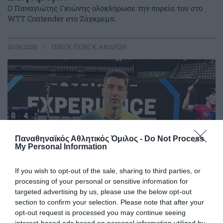
Ο Παναγιώτης Γκιώνης ολοκλήρωσε την πορεία του στο
WTT Contender στο Ζάγκρεμπ.
10.06.2026
ΠΙΝΓΚ ΠΟΝΓΚ ΑΝΔΡΩΝ
Παναθηναϊκός Αθλητικός Όμιλος -
Do Not Process
My Personal Information
If you wish to opt-out of the sale, sharing to third parties, or
processing of your personal or sensitive information for
targeted advertising by us, please use the below opt-out
Σπουδαίος Γκιώνης στην Κροατία
section to confirm your selection. Please note that after your
Ο Παναγιώτης Γκιώνης έκανε εξαιρετικό ξεκίνημα στον
opt-out request is processed you may continue seeing