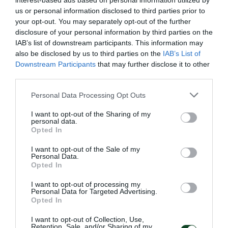
προκριματικό γύρο του κροατικού World Table Tennis
interest-based ads based on personal information utilized by
Contender.
us or personal information disclosed to third parties prior to
your opt-out. You may separately opt-out of the further
disclosure of your personal information by third parties on the
09.06.2026
ΠΙΝΓΚ ΠΟΝΓΚ ΑΝΔΡΩΝ
IAB’s list of downstream participants. This information may
also be disclosed by us to third parties on the
IAB’s List of
Downstream Participants
that may further disclose it to other
third parties.
Please note that this website/app uses one or more Google
Personal Data Processing Opt Outs
services and may gather and store information including but
not limited to your visit or usage behaviour. You may click to
I want to opt-out of the Sharing of my
personal data.
grant or deny consent to Google and its third-party tags to
Opted In
use your data for below specified purposes in below Google
consent section.
I want to opt-out of the Sale of my
Personal Data.
Opted In
I want to opt-out of processing my
Personal Data for Targeted Advertising.
Θετικό ξεκίνημα για τον Γκιώνη
Opted In
στην Κροατία
I want to opt-out of Collection, Use,
Ο Παναγιώτης Γκιώνης προκρίθηκε στον δεύτερο
Retention, Sale, and/or Sharing of my