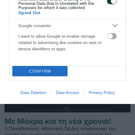
Personal Data that Is Unrelated with the
προκριματικό γύρο του World Table Tennis Contender του
Purposes for which it was collected.
Ζάγκρεμπ.
Opted Out
Google consents
09.06.2026
ΠΙΝΓΚ ΠΟΝΓΚ ΑΝΔΡΩΝ
I want to allow Google to enable storage
related to advertising like cookies on web or
device identifiers in apps.
CONFIRM
Data Deletion
Data Access
Privacy Policy
Με Μάκρα και τη νέα χρονιά!
Ο Παναθηναϊκός Αθλητικός Όμιλος ανακοινώνει την
έναρξη της συνεργασίας του με τον προπονητή της