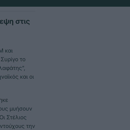
εψη στις
M και
 Συρίγο το
λαφάτης”,
ναϊκός και οι
ηκε
τους μυήσουν
Οι Στέλιος
αντούχους την