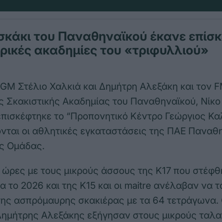
σκάκι του Παναθηναϊκού έκανε επίσκ
ρικές ακαδημίες του «τριφυλλιού»
 GM Στέλιο Χαλκιά και Δημήτρη Αλεξάκη και τον F
ς Σκακιστικής Ακαδημίας του Παναθηναϊκού, Νίκο
επισκέφτηκε το “Προπονητικό Κέντρο Γεώργιος Κα
νται οι αθλητικές εγκαταστάσεις της ΠΑΕ Παναθη
ς Ομάδας.
ώρες με τους μικρούς άσσους της Κ17 που στέφθ
 το 2026 και της Κ15 και οι maitre ανέλαβαν να 
της ασπρόμαυρης σκακιέρας με τα 64 τετράγωνα. 
Δημήτρης Αλεξάκης εξήγησαν στους μικρούς ταλ