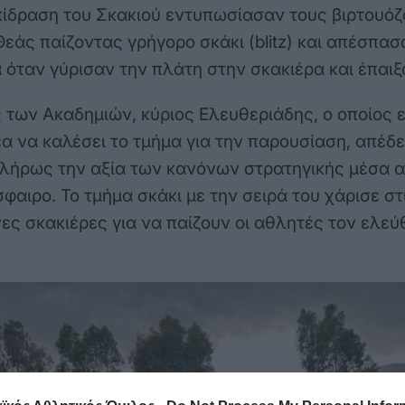
πίδραση του Σκακιού εντυπωσίασαν τους βιρτουόζ
εάς παίζοντας γρήγορο σκάκι (blitz) και απέσπα
 όταν γύρισαν την πλάτη στην σκακιέρα και έπαιξα
 των Ακαδημιών, κύριος Ελευθεριάδης, ο οποίος ε
έα να καλέσει το τμήμα για την παρουσίαση, απέδε
λήρως την αξία των κανόνων στρατηγικής μέσα α
σφαιρο. Το τμήμα σκάκι με την σειρά του χάρισε σ
νες σκακιέρες για να παίζουν οι αθλητές τον ελεύ