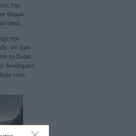
ους της
σαν θερμό
ν blind.
ίχε την
ιξε ότι έχει
πό το Σκάκι
τις Ακαδημίες
θερο τους