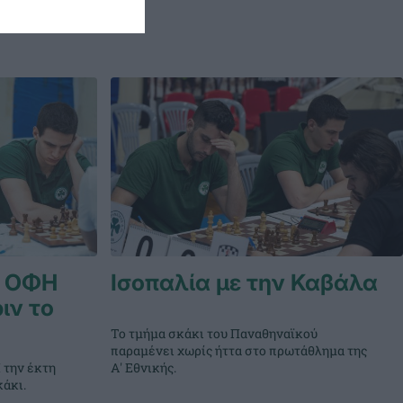
ν ΟΦΗ
Ισοπαλία με την Καβάλα
ιν το
Το τμήμα σκάκι του Παναθηναϊκού
παραμένει χωρίς ήττα στο πρωτάθλημα της
 την έκτη
Α' Εθνικής.
κάκι.