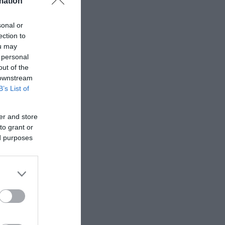
mation
sonal or
ection to
ou may
 personal
out of the
 downstream
B’s List of
er and store
to grant or
ed purposes