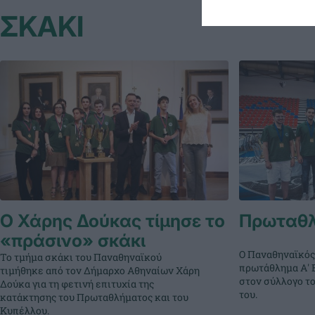
ΣΚΑΚΙ
Ο Χάρης Δούκας τίμησε το
Πρωταθλ
«πράσινο» σκάκι
Ο Παναθηναϊκός
Το τμήμα σκάκι του Παναθηναϊκού
πρωτάθλημα Α' 
τιμήθηκε από τον Δήμαρχο Αθηναίων Χάρη
στον σύλλογο το
Δούκα για τη φετινή επιτυχία της
του.
κατάκτησης του Πρωταθλήματος και του
Κυπέλλου.