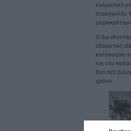
ευεργετική ε
στρογγυλής Θ
χειροκρότημα
Ο Διευθυντής
εξαιρετική ιδ
κατανοήσει π
και στο ποδό
δύο σετ ξύλι
χρόνο.