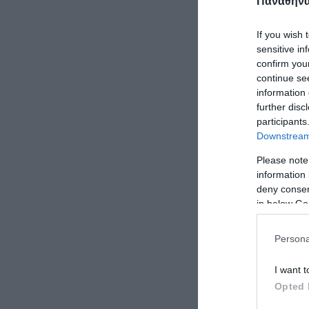
Παναθηναϊ
If you wish 
sensitive in
confirm you
continue se
information 
further disc
participants
Downstream 
Please note
information 
deny consent
in below Go
Persona
I want t
Opted 