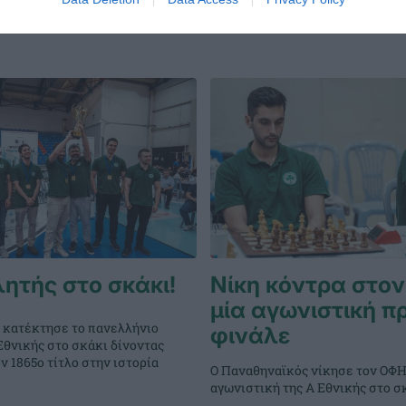
ητής στο σκάκι!
Νίκη κόντρα στο
μία αγωνιστική πρ
 κατέκτησε το πανελλήνιο
φινάλε
Εθνικής στο σκάκι δίνοντας
ν 1865ο τίτλο στην ιστορία
Ο Παναθηναϊκός νίκησε τον ΟΦΗ
αγωνιστική της Α Εθνικής στο σ