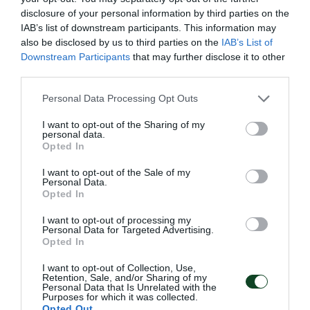
disclosure of your personal information by third parties on the
IAB’s list of downstream participants. This information may
also be disclosed by us to third parties on the
IAB’s List of
Downstream Participants
that may further disclose it to other
third parties.
Please note that this website/app uses one or more Google
Personal Data Processing Opt Outs
services and may gather and store information including but
not limited to your visit or usage behaviour. You may click to
I want to opt-out of the Sharing of my
personal data.
grant or deny consent to Google and its third-party tags to
Opted In
use your data for below specified purposes in below Google
Σαρωτική εμφάνιση και
consent section.
I want to opt-out of the Sale of my
Personal Data.
«πράσινη» κυριαρχία του
Opted In
Παναθηναϊκού στο Βύρωνα!
I want to opt-out of processing my
Ένα ονειρικό αγωνιστικό διήμερο ολοκληρώθηκε για το
Personal Data for Targeted Advertising.
σκοπευτικό τμήμα του Παναθηναϊκού στο Εθνικό
Opted In
Σκοπευτήριο Βύρωνα.
I want to opt-out of Collection, Use,
Retention, Sale, and/or Sharing of my
Personal Data that Is Unrelated with the
14.06.2026
ΣΚΟΠΟΒΟΛΗ
Purposes for which it was collected.
Opted Out