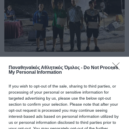
Σημαντικές διακρίσεις στους
αγώνες του Διρού
Παναθηναϊκός Αθλητικός Όμιλος -
Do Not Process
My Personal Information
Με εξαιρετικές εμφανίσεις και σημαντικές θέσεις στο
βάθρο, οι αθλητές και οι αθλήτριες του Παναθηναϊκού
If you wish to opt-out of the sale, sharing to third parties, or
ξεχώρισαν στους αγώνες του Σκοπευτικού Ομίλου Ταίναρο
processing of your personal or sensitive information for
στο Διρό.
targeted advertising by us, please use the below opt-out
section to confirm your selection. Please note that after your
27.06.2026
ΣΚΟΠΟΒΟΛΗ
opt-out request is processed you may continue seeing
interest-based ads based on personal information utilized by
us or personal information disclosed to third parties prior to
your opt-out. You may separately opt-out of the further