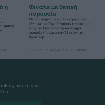
ό η
Φινάλε με θετική
παρουσία
Με δύο συμμετοχές ολοκλήρωσαν οι
ος
αθλητές του Παναθηναϊκού την παρουσία
νεργασίας
τους στο Ευρωπαϊκό πρωτάθλημα
μα
σκοποβολής κάτω των 23 ετών στο
Βρότσλαβ.
ΙΚΩΝ
06.08.2026
ΑΚΑΔΗΜΙΑ ΣΚΟΠΟΒΟΛΗΣ
ουθείς όλα τα νέα
ίλου