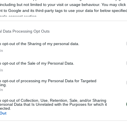
including but not limited to your visit or usage behaviour. You may click 
 to Google and its third-party tags to use your data for below specifi
ogle consent section.
ΡΩΝ
l Data Processing Opt Outs
o opt-out of the Sharing of my personal data.
In
o opt-out of the Sale of my Personal Data.
In
to opt-out of processing my Personal Data for Targeted
ing.
In
o opt-out of Collection, Use, Retention, Sale, and/or Sharing
ersonal Data that Is Unrelated with the Purposes for which it
lected.
φυλλάκια» στο
Πράσινη ατμόσφα
Out
Μυτιλήνη
Η ομάδα Αγοριών Κ17 του Παναθ