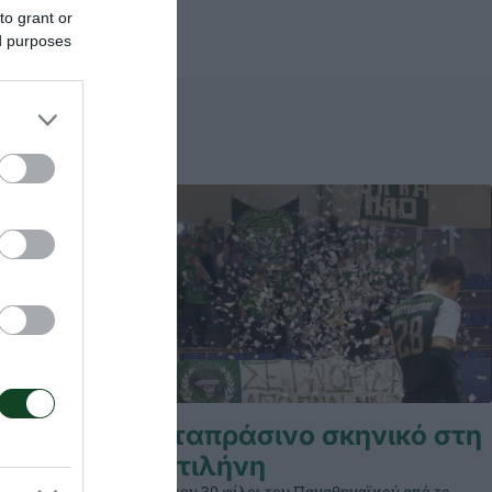
to grant or
ed purposes
ιρα στη
Καταπράσινο σκηνικό στη
Μυτιλήνη
ηναϊκού
Περίπου 30 φίλοι του Παναθηναϊκού από το