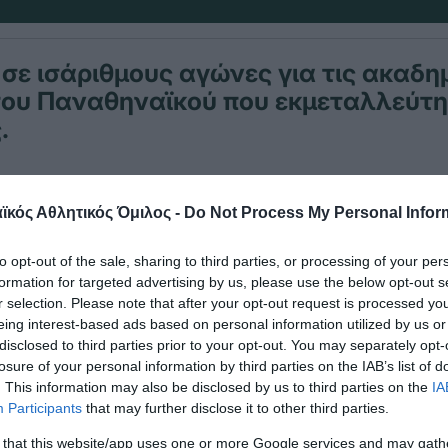
 σε ισάριθμους αγώνες για τις ακαδημ
του Παναθηναϊκού που εκμεταλλεύτη
.
 «πράσινα» αποτελέσματα:
κός Αθλητικός Όμιλος -
Do Not Process My Personal Infor
to opt-out of the sale, sharing to third parties, or processing of your per
formation for targeted advertising by us, please use the below opt-out s
-ΑΕΚ 3-1 ( 25-17, 25-23, 13-25, 25-18)
r selection. Please note that after your opt-out request is processed y
eing interest-based ads based on personal information utilized by us or
disclosed to third parties prior to your opt-out. You may separately opt-
losure of your personal information by third parties on the IAB’s list of
. This information may also be disclosed by us to third parties on the
IA
-Παγκράτι 3-0 (25-17, 25-19, 25-15)
Participants
that may further disclose it to other third parties.
 that this website/app uses one or more Google services and may gath