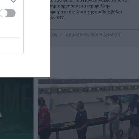
τη
νησί δημιούργησαν μια «τρίφυλλη»
ταση των
ατμόσφαιρα στο φιλικό της ομάδας βόλεϊ
Αγοριών Κ17.
ΑΝΔΡΩΝ
16.04.2026
ΑΚΑΔΗΜΙΑ ΒΟΛΕΪ ΑΝΔΡΩΝ