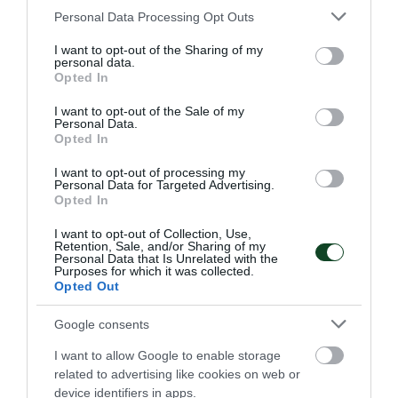
Please note that this website/app uses one or more Google
Personal Data Processing Opt Outs
services and may gather and store information including but
Σαν σήμερα το 1966-Με τρέλα
not limited to your visit or usage behaviour. You may click to
I want to opt-out of the Sharing of my
personal data.
άλλο ένα …στο πινγκ πονγκ!
grant or deny consent to Google and its third-party tags to
Opted In
use your data for below specified purposes in below Google
Σπουδαία εμφάνιση πραγματοποίησαν οι αθλητές της
consent section.
επιτραπέζιας αντισφαίρισης του «τριφυλλιού» σαν σήμερα
I want to opt-out of the Sale of my
Personal Data.
και ο Σύλλογος δεν λησμονεί τη στιγμή.
Opted In
I want to opt-out of processing my
23.05.2026
ΠΙΝΓΚ ΠΟΝΓΚ ΑΝΔΡΩΝ
Personal Data for Targeted Advertising.
Opted In
I want to opt-out of Collection, Use,
Retention, Sale, and/or Sharing of my
ΤΕΛΕΥΤΑΙΑ ΝΕΑ
Personal Data that Is Unrelated with the
Purposes for which it was collected.
Opted Out
Google consents
I want to allow Google to enable storage
related to advertising like cookies on web or
device identifiers in apps.