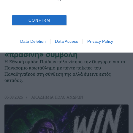
CONFIRM
Data Deletion
Data Access
Privacy Policy
Νίκη κόντρα στην Ουγγαρία με
«πράσινη» συμβολή
Η Εθνική ομάδα Παίδων πόλο νίκησε την Ουγγαρία για το
Παγκόσμιο πρωτάθλημα με πέντε παίκτες του
Παναθηναϊκού στη σύνθεσή της αλλά έμεινε εκτός
οκτάδας.
06.08.2026
ΑΚΑΔΗΜΙΑ ΠΟΛΟ ΑΝΔΡΩΝ