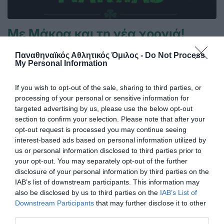
Με Μάκρα και τη νέα χρονιά!
Ο Παναθηναϊκός Αθλητικός Όμιλος ανακοινώνει την
Παναθηναϊκός Αθλητικός Όμιλος -
Do Not Process
έναρξη της συνεργασίας του με τον προπονητή της
My Personal Information
ανδρικής ομάδας πινγκ πονγκ Λευτέρη Μάκρα.
If you wish to opt-out of the sale, sharing to third parties, or
29.05.2026
ΠΙΝΓΚ ΠΟΝΓΚ ΑΝΔΡΩΝ
processing of your personal or sensitive information for
targeted advertising by us, please use the below opt-out
section to confirm your selection. Please note that after your
opt-out request is processed you may continue seeing
interest-based ads based on personal information utilized by
us or personal information disclosed to third parties prior to
your opt-out. You may separately opt-out of the further
disclosure of your personal information by third parties on the
IAB’s list of downstream participants. This information may
also be disclosed by us to third parties on the
IAB’s List of
Downstream Participants
that may further disclose it to other
third parties.