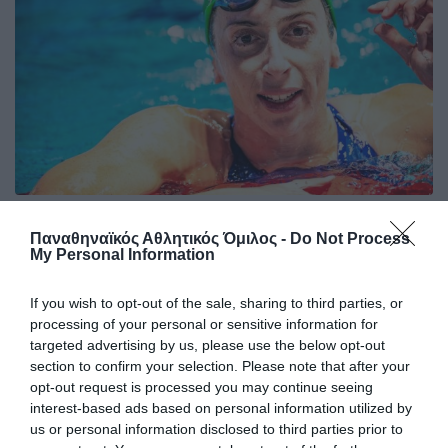
Χάλκινο μετάλλιο για την
Παναθηναϊκός Αθλητικός Όμιλος -
Do Not Process
Ντουντουνάκη στο Sette Colli
My Personal Information
Σπουδαία επιτυχία για την Άννα Ντουντουνάκη, που
κατέκτησε το χάλκινο μετάλλιο στα 100 μέτρα πεταλούδα
If you wish to opt-out of the sale, sharing to third parties, or
στο μίτινγκ Sette Colli.
processing of your personal or sensitive information for
targeted advertising by us, please use the below opt-out
section to confirm your selection. Please note that after your
27.06.2026
ΚΟΛΥΜΒΗΣΗ
opt-out request is processed you may continue seeing
interest-based ads based on personal information utilized by
us or personal information disclosed to third parties prior to