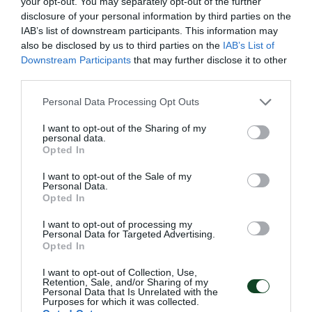
your opt-out. You may separately opt-out of the further
disclosure of your personal information by third parties on the
IAB’s list of downstream participants. This information may
also be disclosed by us to third parties on the
IAB’s List of
Downstream Participants
that may further disclose it to other
third parties.
Please note that this website/app uses one or more Google
Personal Data Processing Opt Outs
services and may gather and store information including but
not limited to your visit or usage behaviour. You may click to
I want to opt-out of the Sharing of my
personal data.
grant or deny consent to Google and its third-party tags to
Opted In
use your data for below specified purposes in below Google
Ακάθεκτη η Ντουντουνάκη στη
consent section.
I want to opt-out of the Sale of my
Ρώμη
Personal Data.
Opted In
Η Άννα Ντουντουνάκη προκρίθηκε σε έναν ακόμη τελικό
στο μίτινγκ Sette Colli της Ρώμης.
I want to opt-out of processing my
Personal Data for Targeted Advertising.
Opted In
27.06.2026
ΚΟΛΥΜΒΗΣΗ
I want to opt-out of Collection, Use,
Retention, Sale, and/or Sharing of my
Personal Data that Is Unrelated with the
Purposes for which it was collected.