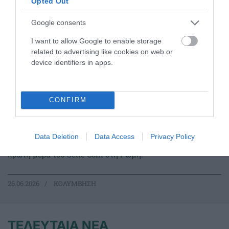
Opted Out
Google consents
I want to allow Google to enable storage
related to advertising like cookies on web or
device identifiers in apps.
CONFIRM
Ανταγωνιστική Ντουντουνάκη
στη Ρώμη
Data Deletion
Data Access
Privacy Policy
Η Άννα Ντουντουνάκη συμμετείχε σε δύο τελικούς την
πρώτη μέρα του Sette Colli στη Ρώμη.
26.06.2026
ΚΟΛΥΜΒΗΣΗ
ΤΕΛΕΥΤΑΙΑ ΝΕΑ