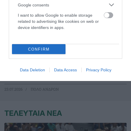
Google consents
I want to allow Google to enable storage
related to advertising like cookies on web or
device identifiers in apps.
Στην τετράδα η Εθνική πόλο με
CONFIRM
πέντε «πράσινους»
Η Εθνική ομάδα πόλο ανδρών προκρίθηκε στα ημιτελικά
του Παγκοσμίου Κυπέλλου με πέντε παίκτες του
Data Deletion
Data Access
Privacy Policy
Παναθηναϊκού στη σύνθεσή της.
23.07.2026
ΠΟΛΟ ΑΝΔΡΩΝ
ΤΕΛΕΥΤΑΙΑ ΝΕΑ