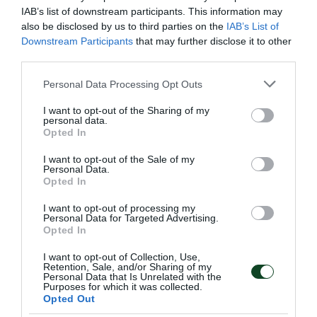
IAB’s list of downstream participants. This information may
also be disclosed by us to third parties on the
IAB’s List of
Downstream Participants
that may further disclose it to other
third parties.
Η Εθνική στον τελικό με 7
Please note that this website/app uses one or more Google
Personal Data Processing Opt Outs
«πράσινα» γκολ!
services and may gather and store information including but
Ο Παναθηναϊκός αποτελεί πλέον κεντρικό αιμοδότη της
not limited to your visit or usage behaviour. You may click to
I want to opt-out of the Sharing of my
Εθνικής και στο πόλο και οι «πράσινοι» οδήγησαν τη
personal data.
grant or deny consent to Google and its third-party tags to
Opted In
«γαλανόλευκη» στον τελικό, δείχνοντας ότι ο Σύλλογος
use your data for below specified purposes in below Google
αποτελεί το παρόν και το μέλλον του αντιπροσωπευτικού
consent section.
I want to opt-out of the Sale of my
συγκροτήματος.
Personal Data.
Opted In
25.07.2026
ΠΟΛΟ ΑΝΔΡΩΝ
I want to opt-out of processing my
Personal Data for Targeted Advertising.
Opted In
I want to opt-out of Collection, Use,
Retention, Sale, and/or Sharing of my
Personal Data that Is Unrelated with the
Purposes for which it was collected.
Opted Out