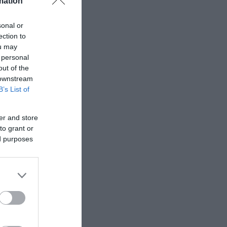
mation
sonal or
ection to
ou may
 personal
out of the
 downstream
B’s List of
er and store
to grant or
ed purposes