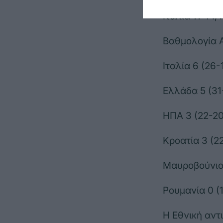
Στους άλλους
Ιταλία 11-14,
Βαθμολογία 
Ιταλία 6 (26-
Ελλάδα 5 (31
ΗΠΑ 3 (22-20
Κροατία 3 (2
Μαυροβούνιο 
Ρουμανία 0 (
Η Εθνική αντι