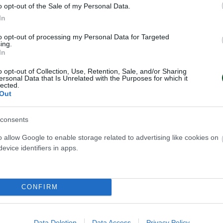
-16
o opt-out of the Sale of my Personal Data.
In
ς – Κανακάκης 16-17
to opt-out of processing my Personal Data for Targeted
ing.
– ΕΛΛΑΔΑ 16-17 (κ.α. 12-12, πέν. 4-5)
In
o opt-out of Collection, Use, Retention, Sale, and/or Sharing
2, 3-3, 2-3, 3-4, πέν. 4-5.
ersonal Data that Is Unrelated with the Purposes for which it
lected.
Out
(Β. Γκοΐκοβιτς): Λάζοβιτς, Μρσιτς 2, Πάρκοβιτς, 
ντιτς 4, Βίντοβιτς 1, Ντούρντιτς 1, Ράντοβιτς Ντ. 2
consents
ντοβιτς Β. 2, Τεσάνοβιτς.
o allow Google to enable storage related to advertising like cookies on
evice identifiers in apps.
ρής Βλάχος): Ζερδεβάς, Γενηδουνιάς 1, Σκουμπ
ος 2, Φουντούλης, Παπαναστασίου 1, Γκίλλας 1,
 – Κανακάκης 1, Παπανικολάου, Κάκαρης 1, Νικο
CONFIRM
 3, Τζωρτζάτος.
Data Deletion
Data Access
Privacy Policy