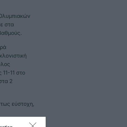
ν Ολυμπιακών
νε στα
 βαθμούς.
ηρά
κλονιστική
υλος
 11-11 στο
στα 2
ύτως εύστοχη,