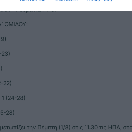
 δύο αγώνες της 2ης αγωνιστικής του Α’ Ομίλου.
 ΗΠΑ – Ρουμανία 14-8.
Α’ ΟΜΙΛΟΥ:
19)
-23)
)
2-22)
1 (24-28)
15-28)
μετωπίζει την Πέμπτη (1/8) στις 11:30 τις ΗΠΑ, στο