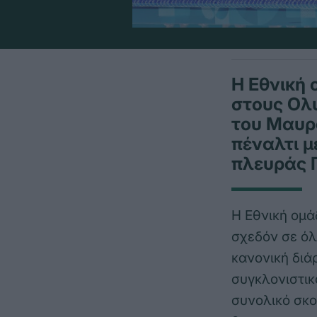
Η Εθνική 
στους Ολ
του Μαυρο
πέναλτι μ
πλευράς 
Η Εθνική ομά
σχεδόν σε όλ
κανονική διά
συγκλονιστικ
συνολικό σκορ