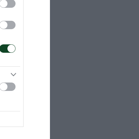
Βούγιοβιτς,
, Σπάιτς,
άκης 2,
λαΐδης,