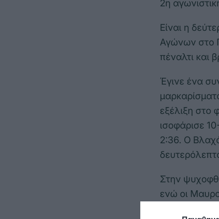
2η αγωνιστικ
Είναι η δεύτ
Αγώνων στο Π
πέναλτι και 
Έγινε ένα συ
μαρκαρίσματα
εξέλιξη στο 
ισοφάρισε 10-
2:36. Ο Βλαχ
δευτερόλεπτα
Στην ψυχοφθό
ενώ οι Μαυρο
Αναλυτικά τα