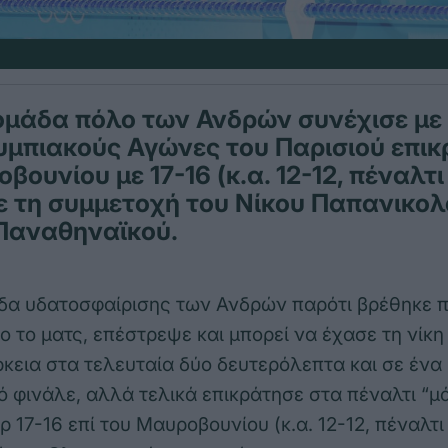
ομάδα πόλο των Ανδρών συνέχισε με 
υμπιακούς Αγώνες του Παρισιού επι
βουνίου με 17-16 (κ.α. 12-12, πέναλτι
ε τη συμμετοχή του Νίκου Παπανικο
Παναθηναϊκού.
δα υδατοσφαίρισης των Ανδρών παρότι βρέθηκε π
ο το ματς, επέστρεψε και μπορεί να έχασε τη νίκη
ρκεια στα τελευταία δύο δευτερόλεπτα και σε ένα
ό φινάλε, αλλά τελικά επικράτησε στα πέναλτι “μά
 17-16 επί του Μαυροβουνίου (κ.α. 12-12, πέναλτι 