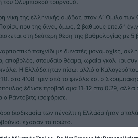
ή του Ολυμπιακού τουρνουά.
ερη νίκη της ελληνικής ομάδας στον Α’ Όμιλο τω
αρίσι, που της δίνει, όμως, 2 βαθμούς επειδή έγι
βρίσκεται στη δεύτερη θέση της βαθμολογίας με 5
ναρπαστικό παιχνίδι με δυνατές μονομαχίες, σκλ
, αποβολές, σπουδαίο θέαμα, ωραία γκολ και συγ
φινάλε. Η Ελλάδα ήταν πίσω, αλλά ο Καλογερόπο
10, στο 4:08 πριν από το φινάλε και ο Σκουμπάκης
όπουλος έδωσε προβάδισμα 11-12 στο 0:29, αλλά 
 ο Ράντοβιτς ισοφάρισε.
ρο διαδικασία των πέναλτι η Ελλάδα ήταν απολ
βούνιοι έχασαν το πρώτο.
 πέναλτι: