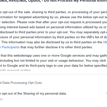
κός Αθλητικός Όμιλος -
Do Not Process My Personal Infor
ναλτι του Ντούρνιτς
to opt-out of the sale, sharing to third parties, or processing of your per
formation for targeted advertising by us, please use the below opt-out s
r selection. Please note that after your opt-out request is processed y
12-13
eing interest-based ads based on personal information utilized by us or
disclosed to third parties prior to your opt-out. You may separately opt-
13
losure of your personal information by third parties on the IAB’s list of
. This information may also be disclosed by us to third parties on the
IA
13-14
Participants
that may further disclose it to other third parties.
 that this website/app uses one or more Google services and may gath
including but not limited to your visit or usage behaviour. You may click 
 to Google and its third-party tags to use your data for below specifi
ogle consent section.
λος 14-15
-15
l Data Processing Opt Outs
o opt-out of the Sharing of my personal data.
 15-16
In