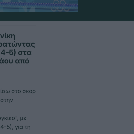
νίκη
κρατώντας
 4-5) στα
λάου από
ίσω στο σκορ
 στην
γκικα”, με
4-5), για τη