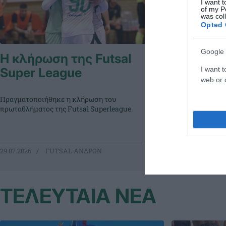
I want t
of my P
was col
Opted 
Google 
Η κλήρωση της Futsal
Με Μοστρ
I want t
Super League
Futsal α
web or d
Ο Παναθηναϊκός
Πραγματοποιήθηκε η κλήρωση του
ανακοινώνει τη
πρωταθλήματος της Futsal Superleague.
του με τον προπ
το τμήμα Futsal
29.07.2026
FUTSAL ΑΝΔΡΩΝ
29.06.2026
FU
ΤΕΛΕΥΤΑΙΑ ΝΕΑ