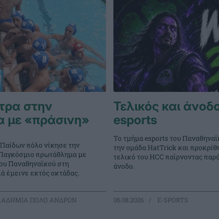
τρα στην
Τελικός και άνοδο
α με «πράσινη»
esports
Το τμήμα esports του Παναθηναϊ
 Παίδων πόλο νίκησε την
την ομάδα HatTrick και προκρίθ
ο Παγκόσμιο πρωτάθλημα με
τελικό του HCC παίρνοντας παρ
του Παναθηναϊκού στη
άνοδο.
ά έμεινε εκτός οκτάδας.
ΑΔΗΜΙΑ ΠΟΛΟ ΑΝΔΡΩΝ
06.08.2026
E-SPORTS