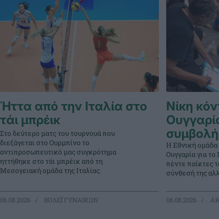
Ήττα από την Ιταλία στο
Νίκη κόν
τάι μπρέικ
Ουγγαρί
συμβολή
Στο δεύτερο ματς του τουρνουά που
διεξάγεται στο Ουρμπίνο το
Η Εθνική ομάδα
αντιπροσωπευτικό μας συγκρότημα
Ουγγαρία για τ
ηττήθηκε στο τάι μπρέικ από τη
πέντε παίκτες 
Μεσογειακή ομάδα της Ιταλίας.
σύνθεσή της αλλ
06.08.2026
ΒΟΛΕΪ ΓΥΝΑΙΚΩΝ
06.08.2026
ΑΚ