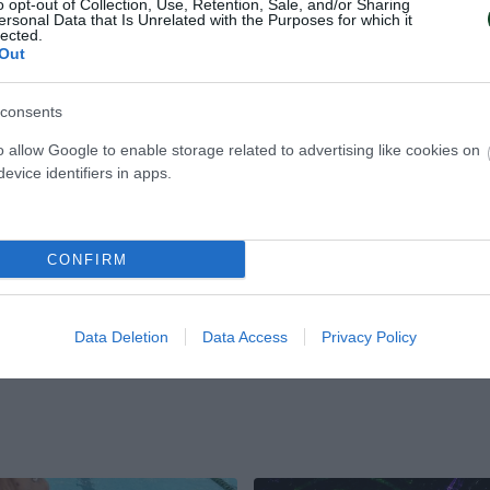
o opt-out of Collection, Use, Retention, Sale, and/or Sharing
ersonal Data that Is Unrelated with the Purposes for which it
lected.
Out
consents
ιό στο τιμόνι το
Σπουδαία νίκη κα
o allow Google to enable storage related to advertising like cookies on
νδρών
παραμονή
evice identifiers in apps.
 Αθλητικός Όμιλος
Ο Παναθηναϊκός νίκησε εκτός έ
ν έναρξη της συνεργασίας
Θρακομακεδόνες με 8-5 και σφρ
ονητή Γιάννη Μοστριό για
μαθηματικά την παραμονή του στ
 Ανδρών.
super league.
CONFIRM
TSAL ΑΝΔΡΩΝ
03.05.2026
FUTSAL ΑΝΔΡΩΝ
Data Deletion
Data Access
Privacy Policy