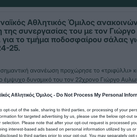
ναϊκός Αθλητικός Όμιλος ανακοινών
της συνεργασίας του με τον Γιώργο
 για το τμήμα ποδοσφαίρου σάλας γι
4-25.
α σημαντική ανανέωση προχώρησε το «τριφύλλι» 
ο έμψυχο δυναμικό του τον 22χρονο Γιώργο Αυλων
α έναν ακόμα κομβικό παίκτη που παρέμεινε και θα
κός Αθλητικός Όμιλος -
Do Not Process My Personal Infor
του κόουτς Γιάννη Ζιάβα προσδίδοντας δύναμη κα
to opt-out of the sale, sharing to third parties, or processing of your per
formation for targeted advertising by us, please use the below opt-out s
r selection. Please note that after your opt-out request is processed y
υ στο www.pao1908.com ο Γιώργος Αυλωνίτης είπ
eing interest-based ads based on personal information utilized by us or
disclosed to third parties prior to your opt-out. You may separately opt-