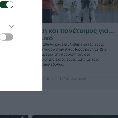
ι
Νίκη και πανέτοιμος για…
τελικό
Ο Παναθηναϊκός επιβλήθηκε εκτός έδρας
δρας τους
του Πήγασου στην Αγία Παρασκευή με 12-2
άγισε
και στρέφει την προσοχή του στο
ην futsal
καθοριστικό εκτός έδρας ματς με τους
Θρακομακεδόνες.
26.04.2026
FUTSAL ΑΝΔΡΩΝ