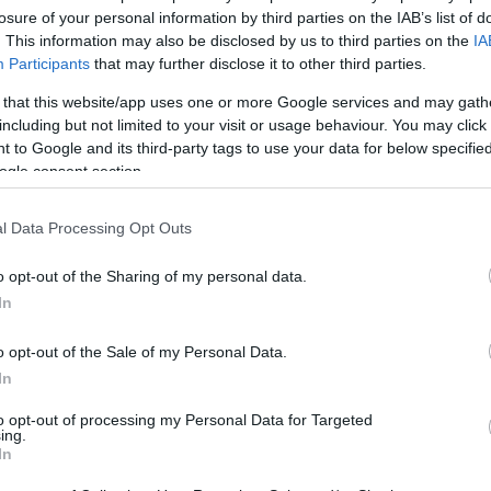
ος που θα συνεχίσω και φέτος να φοράω τη φαν
losure of your personal information by third parties on the IAB’s list of
. Η προσπάθεια που έχει γίνει τα τελευταία χρόν
. This information may also be disclosed by us to third parties on the
IA
Participants
that may further disclose it to other third parties.
πλέον ο Παναθηναϊκός είναι μια από τις μεγάλες 
Ελλάδα. Φέτος θέλουμε να πάμε ακόμα ψηλότερα α
 that this website/app uses one or more Google services and may gath
including but not limited to your visit or usage behaviour. You may click 
υράς μου θα προσπαθήσω για το καλύτερο δυνατό
 to Google and its third-party tags to use your data for below specifi
ogle consent section.
l Data Processing Opt Outs
o opt-out of the Sharing of my personal data.
In
o opt-out of the Sale of my Personal Data.
In
to opt-out of processing my Personal Data for Targeted
ing.
In