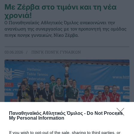
Με Ζέρβα στο τιμόνι και τη νέα
χρονιά!
Ο Παναθηναϊκός Αθλητικός Όμιλος ανακοινώνει την
ανανέωση της συνεργασίας με τον προπονητή της ομάδας
πινγκ πονγκ γυναικών, Νίκο Ζέρβα.
03.06.2026
ΠΙΝΓΚ ΠΟΝΓΚ ΓΥΝΑΙΚΩΝ
Παναθηναϊκός Αθλητικός Όμιλος -
Do Not Process
My Personal Information
If you wish to opt-out of the sale, sharing to third parties, or