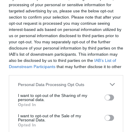
processing of your personal or sensitive information for
Το σήκωσε στο ΣΕΦ!
targeted advertising by us, please use the below opt-out
section to confirm your selection. Please note that after your
Σήμερα στέφθηκε και τυπικά πρωταθλητής ο
opt-out request is processed you may continue seeing
Παναθηναϊκός στο πρωτάθλημα πινγκ πονγκ γυναικών στο
interest-based ads based on personal information utilized by
ΣΕΦ έπειτα από 52 χρόνια. Στη δεύτερη θέση τερμάτισαν οι
us or personal information disclosed to third parties prior to
άνδρες.
your opt-out. You may separately opt-out of the further
disclosure of your personal information by third parties on the
22.05.2026
ΠΙΝΓΚ ΠΟΝΓΚ ΓΥΝΑΙΚΩΝ
IAB’s list of downstream participants. This information may
also be disclosed by us to third parties on the
IAB’s List of
Downstream Participants
that may further disclose it to other
third parties.
Please note that this website/app uses one or more Google
Personal Data Processing Opt Outs
services and may gather and store information including but
not limited to your visit or usage behaviour. You may click to
I want to opt-out of the Sharing of my
personal data.
grant or deny consent to Google and its third-party tags to
Opted In
use your data for below specified purposes in below Google
consent section.
I want to opt-out of the Sale of my
Personal Data.
Opted In