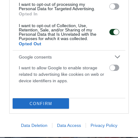
I want to opt-out of processing my
Personal Data for Targeted Advertising.
Πρωταθλητής ο Παναθηναϊκός
Opted In
στο πινγκ πονγκ γυναικών
I want to opt-out of Collection, Use,
Η γυναικεία ομάδα πινγκ πονγκ του Παναθηναϊκού
Retention, Sale, and/or Sharing of my
Personal Data that Is Unrelated with the
κατέκτησε το Πρωτάθλημα Ελλάδας εξασφαλίζοντας τον
Purposes for which it was collected.
τίτλο από την πρώτη αγωνιστική των πλέι οφ.
Opted Out
Google consents
21.05.2026
ΠΙΝΓΚ ΠΟΝΓΚ ΓΥΝΑΙΚΩΝ
I want to allow Google to enable storage
related to advertising like cookies on web or
device identifiers in apps.
ΤΕΛΕΥΤΑΙΑ ΝΕΑ
CONFIRM
Data Deletion
Data Access
Privacy Policy