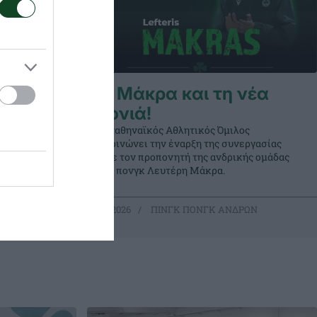
ια τον
Με Μάκρα και τη νέα
τία
χρονιά!
Ο Παναθηναϊκός Αθλητικός Όμιλος
ηκε στον
ανακοινώνει την έναρξη της συνεργασίας
 World
του με τον προπονητή της ανδρικής ομάδας
κρεμπ.
πινγκ πονγκ Λευτέρη Μάκρα.
ΡΩΝ
29.05.2026
ΠΙΝΓΚ ΠΟΝΓΚ ΑΝΔΡΩΝ