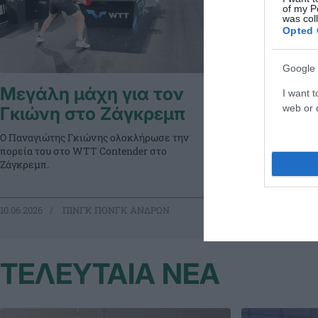
of my P
was col
Opted 
Google 
Μεγάλη μάχη για τον
Σπουδαί
I want t
web or d
Γκιώνη στο Ζάγκρεμπ
Κροατία
Ο Παναγιώτης Γκιώνης ολοκλήρωσε την
Ο Παναγιώτης Γ
πορεία του στο WTT Contender στο
ξεκίνημα στον 
Ζάγκρεμπ.
κροατικού World
10.06.2026
ΠΙΝΓΚ ΠΟΝΓΚ ΑΝΔΡΩΝ
09.06.2026
ΠΙ
ΤΕΛΕΥΤΑΙΑ ΝΕΑ