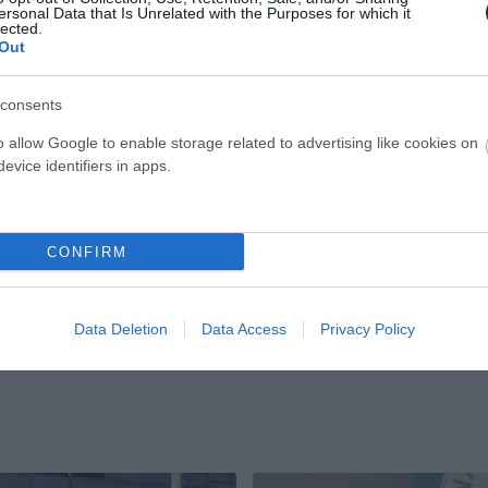
ersonal Data that Is Unrelated with the Purposes for which it
lected.
Out
consents
ος Γκιώνης στην
Θετικό ξεκίνημα γ
o allow Google to enable storage related to advertising like cookies on
evice identifiers in apps.
Γκιώνη στην Κροα
κιώνης έκανε εξαιρετικό
Ο Παναγιώτης Γκιώνης προκρίθ
προκριματικό γύρο του
δεύτερο προκριματικό γύρο του
 Table Tennis Contender.
Table Tennis Contender του Ζάγ
CONFIRM
ΝΓΚ ΠΟΝΓΚ ΑΝΔΡΩΝ
09.06.2026
ΠΙΝΓΚ ΠΟΝΓΚ ΑΝΔ
Data Deletion
Data Access
Privacy Policy