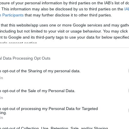
losure of your personal information by third parties on the IAB’s list of
ου στο
www.pao1908.com
ο Κώστας Κωνσταντινόπ
. This information may also be disclosed by us to third parties on the
IA
χαρούμενος που χαρούμενος που συνεχίζω στην 
Participants
that may further disclose it to other third parties.
 Θα προσπαθησουμε να κερδίσουμε όλους τους τί
 that this website/app uses one or more Google services and may gath
για να κάνουμε περήφανους και χαρούμενους τη δι
including but not limited to your visit or usage behaviour. You may click 
 to Google and its third-party tags to use your data for below specifi
 μας ,που μας στηρίζουν όλα αυτά τα χρόνια».
ogle consent section.
l Data Processing Opt Outs
o opt-out of the Sharing of my personal data.
In
o opt-out of the Sale of my Personal Data.
In
to opt-out of processing my Personal Data for Targeted
ing.
In
o opt-out of Collection, Use, Retention, Sale, and/or Sharing