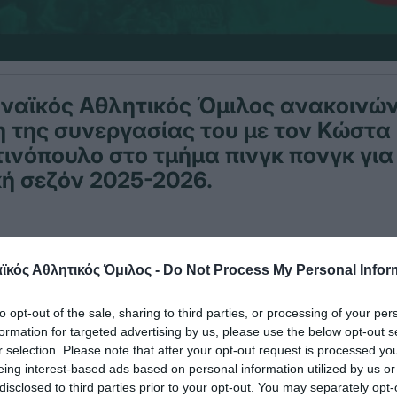
ναϊκός Αθλητικός Όμιλος ανακοινών
 της συνεργασίας του με τον Κώστα
νόπουλο στο τμήμα πινγκ πονγκ για
ή σεζόν 2025-2026.
α πολύ σημαντική ανανέωση προχώρησε ο Παναθη
ησε στα πράσινα και φέτος τον Κώστα Κωνσταντ
κός Αθλητικός Όμιλος -
Do Not Process My Personal Infor
to opt-out of the sale, sharing to third parties, or processing of your per
ρωταθλητής θα είναι και τη νέα χρονιά στο ρόστε
formation for targeted advertising by us, please use the below opt-out s
 και αναμφίβολα θα συνεχίσει να προσδίδει ποιότ
r selection. Please note that after your opt-out request is processed y
eing interest-based ads based on personal information utilized by us or
disclosed to third parties prior to your opt-out. You may separately opt-