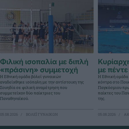
Φιλική ισοπαλία με διπλή
Κυρίαρχη
«πράσινη» συμμετοχή
με πέντε
Η Εθνική ομάδα βόλεϊ γυναικών
Η Εθνική ομάδα
αναδείχθηκε ισόπαλη με την αντίστοιχη της
κόντρα στο Πουέ
Σουηδία σε φιλική αναμέτρηση που
Παγκόσμιου πρω
συμμετείχαν δύο παίκτριες του
παίκτες του Πα
Παναθηναϊκού.
της.
05.08.2026
ΒΟΛΕΪ ΓΥΝΑΙΚΩΝ
05.08.2026
ΑΚ