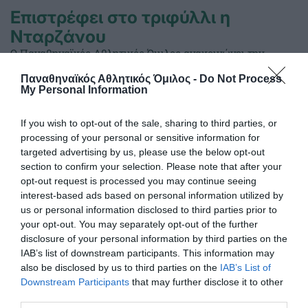
Επιστρέφει στο τριφύλλι η
Νταρζάνου
Ο Παναθηναϊκός Αθλητικός Όμιλος ανακοινώνει την
επιστροφή της Ματίνας Νταρζάνου στην ομάδα
Παναθηναϊκός Αθλητικός Όμιλος -
Do Not Process
ποδοσφαίρου γυναικών.
My Personal Information
04.08.2026
ΠΟΔΟΣΦΑΙΡΟ ΓΥΝΑΙΚΩΝ
If you wish to opt-out of the sale, sharing to third parties, or
processing of your personal or sensitive information for
targeted advertising by us, please use the below opt-out
section to confirm your selection. Please note that after your
opt-out request is processed you may continue seeing
interest-based ads based on personal information utilized by
us or personal information disclosed to third parties prior to
your opt-out. You may separately opt-out of the further
disclosure of your personal information by third parties on the
IAB’s list of downstream participants. This information may
also be disclosed by us to third parties on the
IAB’s List of
Downstream Participants
that may further disclose it to other
third parties.