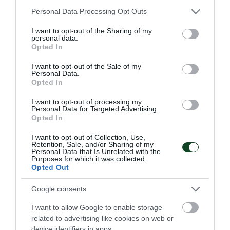
Please note that this website/app uses one or more Google
Personal Data Processing Opt Outs
Ξανά στον Παναθηναϊκό η
services and may gather and store information including but
Κανέλλου
not limited to your visit or usage behaviour. You may click to
I want to opt-out of the Sharing of my
personal data.
grant or deny consent to Google and its third-party tags to
Ο Παναθηναϊκός Αθλητικός Όμιλος ανακοινώνει την
Opted In
use your data for below specified purposes in below Google
επιστροφή της Χριστίνας Κανέλλου στην ομάδα
consent section.
I want to opt-out of the Sale of my
ποδοσφαίρου γυναικών.
Personal Data.
Opted In
04.08.2026
ΠΟΔΟΣΦΑΙΡΟ ΓΥΝΑΙΚΩΝ
I want to opt-out of processing my
Personal Data for Targeted Advertising.
Opted In
I want to opt-out of Collection, Use,
Retention, Sale, and/or Sharing of my
Personal Data that Is Unrelated with the
Purposes for which it was collected.
Opted Out
Google consents
I want to allow Google to enable storage
related to advertising like cookies on web or
device identifiers in apps.