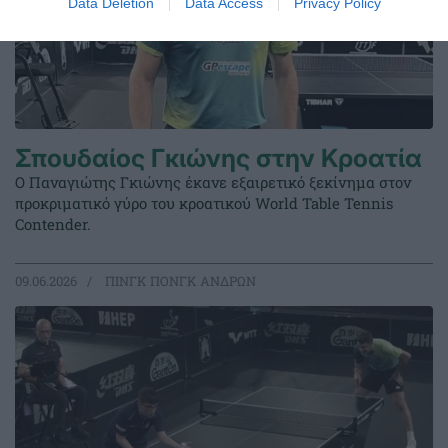
Data Deletion
Data Access
Privacy Policy
Σπουδαίος Γκιώνης στην Κροατία
Ο Παναγιώτης Γκιώνης έκανε εξαιρετικό ξεκίνημα στον
προκριματικό γύρο του κροατικού World Table Tennis
Contender.
09.06.2026
ΠΙΝΓΚ ΠΟΝΓΚ ΑΝΔΡΩΝ