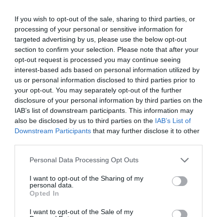
μετάλλιο στο Ευρωπαϊκό πρωτάθλημα. Το
If you wish to opt-out of the sale, sharing to third parties, or
μοναδικό ζευγάρι από την Ευρώπη, που
processing of your personal or sensitive information for
συνεχίζει στο αγώνισμα, αναμετριέται με τους
targeted advertising by us, please use the below opt-out
section to confirm your selection. Please note that after your
Βονγκ Τσου Τινγκ/Ντου Χόι Κεμ από το Χονγκ
opt-out request is processed you may continue seeing
Κονγκ.
interest-based ads based on personal information utilized by
us or personal information disclosed to third parties prior to
your opt-out. You may separately opt-out of the further
disclosure of your personal information by third parties on the
IAB’s list of downstream participants. This information may
also be disclosed by us to third parties on the
IAB’s List of
Downstream Participants
that may further disclose it to other
ΠΙΝΓΚ ΠΟΝΓΚ ΑΝΔΡΩΝ
third parties.
Please note that this website/app uses one or more Google
Personal Data Processing Opt Outs
services and may gather and store information including but
not limited to your visit or usage behaviour. You may click to
I want to opt-out of the Sharing of my
personal data.
grant or deny consent to Google and its third-party tags to
Opted In
use your data for below specified purposes in below Google
consent section.
I want to opt-out of the Sale of my