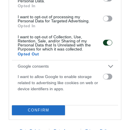
Personal Data.
Opted In
I want to opt-out of processing my
Personal Data for Targeted Advertising.
Opted In
I want to opt-out of Collection, Use,
Retention, Sale, and/or Sharing of my
Personal Data that Is Unrelated with the
Μεγάλη μάχη για τον Γκιώνη στο
Purposes for which it was collected.
Opted Out
Ζάγκρεμπ
Ο Παναγιώτης Γκιώνης ολοκλήρωσε την πορεία του στο
Google consents
WTT Contender στο Ζάγκρεμπ.
I want to allow Google to enable storage
related to advertising like cookies on web or
10.06.2026
ΠΙΝΓΚ ΠΟΝΓΚ ΑΝΔΡΩΝ
device identifiers in apps.
CONFIRM