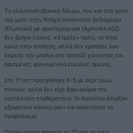
Tο ελληνοσλοβακικό δίδυμο, που και στο τρίτο
του ματς στην Ντόχα συνάντησε δεξιόχειρα
(Ελμπιαλί) με αριστερόχειρα (Αμπντελαζίζ)
δεν βρήκε λύσεις. «Έτρεξε» πολύ, τα πήγε
καλά στην επίθεση, αλλά δεν κράτησε όσο
έπρεπε την μπάλα στο τραπέζι χάνοντας και
ορισμένες φαινομενικά εύκολες άμυνες.
ο
Στο 1
σετ προηγήθηκε 6-5 με σερί τριών
πόντων, αλλά δεν είχε βρει ακόμα την
κατάλληλη σταθερότητα. Οι Αιγύπτιοι έπαιξαν
εξαιρετικά κάποια ράλι και απέκτησαν το
προβάδισμα.
ο
Πόντο-πόντο πήγαινε το 2
σετ με τους