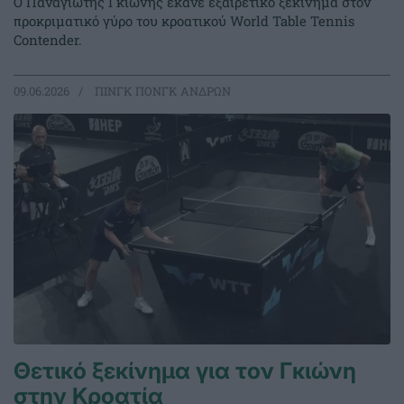
Ο Παναγιώτης Γκιώνης έκανε εξαιρετικό ξεκίνημα στον
προκριματικό γύρο του κροατικού World Table Tennis
Contender.
09.06.2026
ΠΙΝΓΚ ΠΟΝΓΚ ΑΝΔΡΩΝ
Θετικό ξεκίνημα για τον Γκιώνη
στην Κροατία