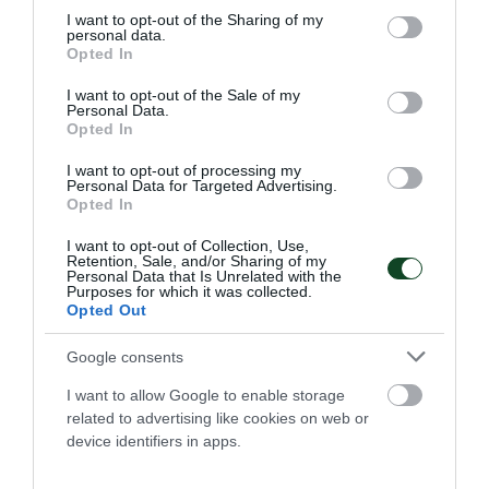
Ο Παναθηναϊκός Αθλητικός Όμιλος ανακοινώνει την
not limited to your visit or usage behaviour. You may click to
I want to opt-out of the Sharing of my
έναρξη της συνεργασίας του με τον προπονητή της
personal data.
grant or deny consent to Google and its third-party tags to
ανδρικής ομάδας πινγκ πονγκ Λευτέρη Μάκρα.
Opted In
use your data for below specified purposes in below Google
consent section.
I want to opt-out of the Sale of my
29.05.2026
ΠΙΝΓΚ ΠΟΝΓΚ ΑΝΔΡΩΝ
Personal Data.
Opted In
I want to opt-out of processing my
Personal Data for Targeted Advertising.
ΤΕΛΕΥΤΑΙΑ ΝΕΑ
Opted In
I want to opt-out of Collection, Use,
Retention, Sale, and/or Sharing of my
Personal Data that Is Unrelated with the
Purposes for which it was collected.
Opted Out
Google consents
I want to allow Google to enable storage
related to advertising like cookies on web or
device identifiers in apps.