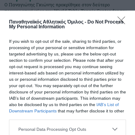
Ο Παναγιώτης Γκιώνης προκρίθηκε στον δεύτερο
προκριματικό γύρο του World Table Tennis Contender του
Ζάγκρεμπ.
Παναθηναϊκός Αθλητικός Όμιλος -
Do Not Process
My Personal Information
09.06.2026
ΠΙΝΓΚ ΠΟΝΓΚ ΑΝΔΡΩΝ
If you wish to opt-out of the sale, sharing to third parties, or
processing of your personal or sensitive information for
targeted advertising by us, please use the below opt-out
section to confirm your selection. Please note that after your
opt-out request is processed you may continue seeing
interest-based ads based on personal information utilized by
us or personal information disclosed to third parties prior to
your opt-out. You may separately opt-out of the further
disclosure of your personal information by third parties on the
IAB’s list of downstream participants. This information may
also be disclosed by us to third parties on the
IAB’s List of
Downstream Participants
that may further disclose it to other
third parties.
Με Μάκρα και τη νέα χρονιά!
Please note that this website/app uses one or more Google
Personal Data Processing Opt Outs
services and may gather and store information including but