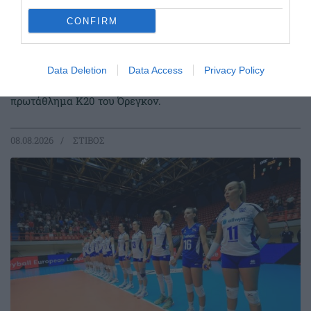
CONFIRM
Στον τελικό του Παγκοσμίου
πρωταθλήματος ο Κουλούρης
Data Deletion
Data Access
Privacy Policy
Ο Αρσένης Κουλούρης πραγματοποίησε πολύ καλή
εμφάνιση στον προκριματικό του μήκους στο Παγκόσμιο
πρωτάθλημα Κ20 του Όρεγκον.
08.08.2026
ΣΤΙΒΟΣ